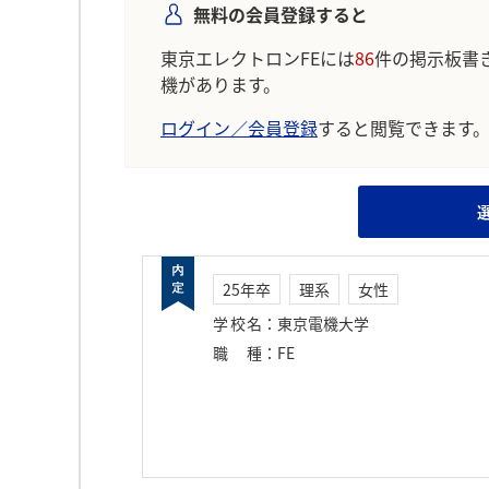
無料の会員登録すると
東京エレクトロンFEには
86
件の掲示板書
機があります。
ログイン／会員登録
すると閲覧できます
25年卒
理系
女性
学校名
：
東京電機大学
職種
：
FE