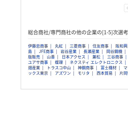
総合商社/専門商社の他の企業の[1-5]次
伊藤忠商事
丸紅
三菱商事
住友商事
阪和興
島
JFE商事
岩谷産業
長瀬産業
岡谷鋼機
版販売
山善
日本アクセス
兼松
三谷商事
ユアサ商事
蝶理
ネクスティ エレクトロニクス
畑産業
トラスコ中山
神鋼商事
冨士機材
マ
ックス東京
アズワン
モリタ
西本貿易
片岡