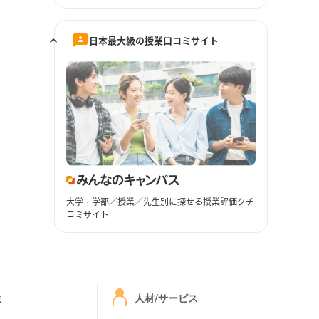
日本最大級の授業口コミサイト
大学・学部／授業／先生別に探せる授業評価クチ
コミサイト
ミ
人材/サービス