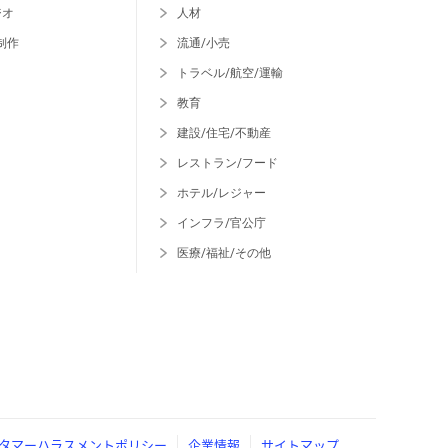
ジオ
人材
制作
流通/小売
トラベル/航空/運輸
教育
建設/住宅/不動産
レストラン/フード
ホテル/レジャー
インフラ/官公庁
医療/福祉/その他
タマーハラスメントポリシー
企業情報
サイトマップ