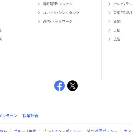
情報処理/システム
テレビ/ラ
コンサル/シンクタンク
音楽/芸能/
通信/ネットワーク
新聞
社
出版
険
広告
等
インターン
授業評価
ちら
グループ規約
プライバシーポリシー
外部送信ポリシー
カス