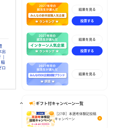
結果を見る
投票する
結果を見る
豊
投票する
本出
行
稲
ゼロ
結果を見る
ギフト付キャンペーン一覧
［27卒］本選考体験記投稿
キャンペーン