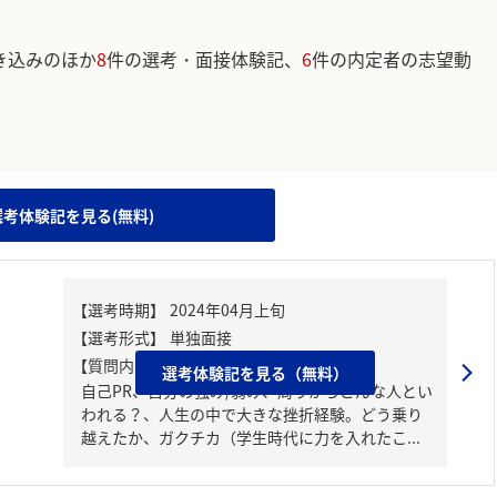
き込みのほか
8
件の選考・面接体験記、
6
件の内定者の志望動
。
選考体験記を見る(無料)
【質問内容・課題】
選考体験記を見る（無料）
自己PR、自分の強み/弱み、周りからどんな人とい
われる？、人生の中で大きな挫折経験。どう乗り
越えたか、ガクチカ（学生時代に力を入れたこ...