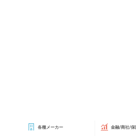
各種メーカー
金融/商社/保