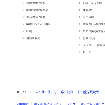
電機/機械/材料
都銀/信託/外銀
医薬/化学/化粧品
地方銀行
食品/水産/農林
信用金庫
繊維/アパレル服飾
総合商社/専門商
印刷
生命保険/損害保
自動車販売
証券/投資
クレジット信販
リース
キーワード
みん就の使い方
学生認証
合同企業説明会
利用規約
掲示板ガイドライン
ヘルプ
法人のお客様はこ