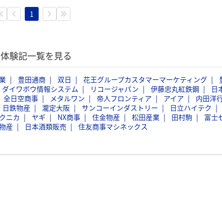
1
選考体験記一覧を見る
業
豊田通商
双日
花王グループカスタマーマーケティング
ダイワボウ情報システム
リコージャパン
伊藤忠丸紅鉄鋼
日
全日空商事
メタルワン
帝人フロンティア
アイア
内田洋
日鉄物産
瀧定大阪
サンコーインダストリー
日立ハイテク
クニカ
ヤギ
NX商事
住金物産
松田産業
田村駒
富士
物産
日本酒類販売
住友商事マシネックス