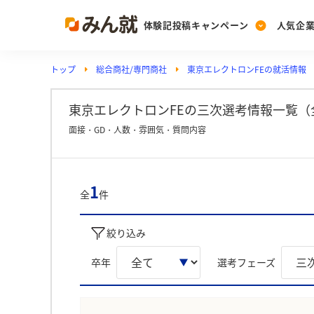
体験記投稿キャンペーン
人気企
トップ
総合商社/専門商社
東京エレクトロンFEの就活情報
Post
Ranking
PickUp
投稿する
ランキングを見る
注目の企業特集
東京エレクトロンFEの三次選考情報一覧（
面接・GD・人数・雰囲気・質問内容
Vote
投票する
1
全
件
動画で知ろう！業界・
絞り込み
卒年
選考フェーズ