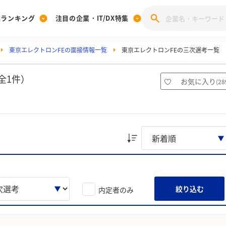
業ランキング
注目の企業・IT/DX特集
東京エレクトロンFEの面接情報一覧
東京エレクトロンFEの三次選考一覧
注目の企業特集
みんなのIT業界新卒就職人気企業ランキング
みんな
[27卒] 本選考体験記投稿キャンペーン
28卒 注目企業特集
27卒 注目企業特集
みんなのDX企業就職ブランド調査
全1件）
お気に入り
(
28
注目のIT・DX企業特集
28卒 IT・DX企業特集
27卒 IT・DX企業特集
28卒
みんなのIT業界新卒就職人気企業ランキング
みんな
企業研究
絞り込む
内定者のみ