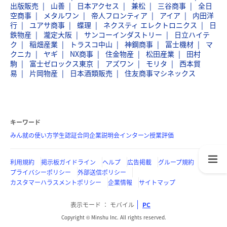
出版販売
山善
日本アクセス
兼松
三谷商事
全日
空商事
メタルワン
帝人フロンティア
アイア
内田洋
行
ユアサ商事
蝶理
ネクスティ エレクトロニクス
日
鉄物産
瀧定大阪
サンコーインダストリー
日立ハイテ
ク
稲畑産業
トラスコ中山
神鋼商事
冨士機材
マ
クニカ
ヤギ
NX商事
住金物産
松田産業
田村
駒
富士ゼロックス東京
アズワン
モリタ
西本貿
易
片岡物産
日本酒類販売
住友商事マシネックス
キーワード
みん就の使い方
学生認証
合同企業説明会
インターン
授業評価
利用規約
掲示板ガイドライン
ヘルプ
広告掲載
グループ規約
プライバシーポリシー
外部送信ポリシー
カスタマーハラスメントポリシー
企業情報
サイトマップ
表示モード
モバイル
PC
Copyright © Minshu Inc. All rights reserved.