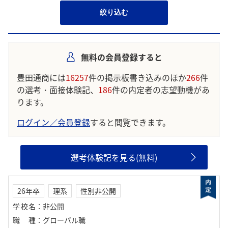
絞り込む
無料の会員登録すると
豊田通商には
16257
件の掲示板書き込みのほか
266
件
の選考・面接体験記、
186
件の内定者の志望動機があ
ります。
ログイン／会員登録
すると閲覧できます。
選考体験記を見る(無料)
26年卒
理系
性別非公開
学校名
：
非公開
職種
：
グローバル職