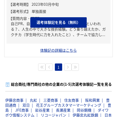
【質問内容・課題】
選考体験記を見る（無料）
自己PR、自分の強み/弱み、周りからどんな人といわれ
る？、人生の中で大きな挫折経験。どう乗り越えたか、ガ
クチカ（学生時代に力を入れたこと）、チームで協力し...
体験記の詳細はこちら
1
総合商社/専門商社の他の企業の[1-5]次選考体験記一覧を見る
伊藤忠商事
丸紅
三菱商事
住友商事
阪和興業
豊
田通商
双日
花王グループカスタマーマーケティング
豊
島
JFE商事
岩谷産業
長瀬産業
岡谷鋼機
ダイワ
ボウ情報システム
リコージャパン
伊藤忠丸紅鉄鋼
日本