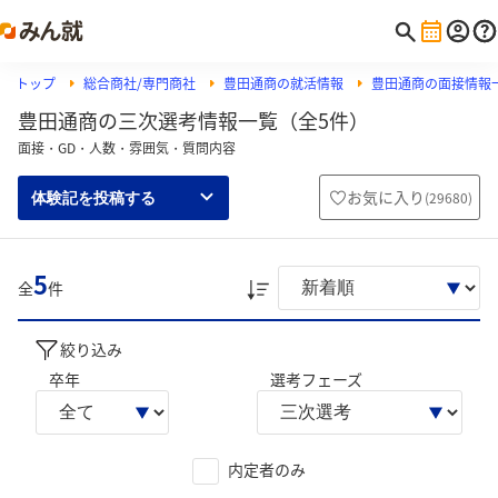
トップ
総合商社/専門商社
豊田通商の就活情報
豊田通商の面接情報
豊田通商の三次選考情報一覧（全5件）
面接・GD・人数・雰囲気・質問内容
お気に入り
(
29680
)
体験記を投稿する
5
全
件
絞り込み
卒年
選考フェーズ
内定者のみ