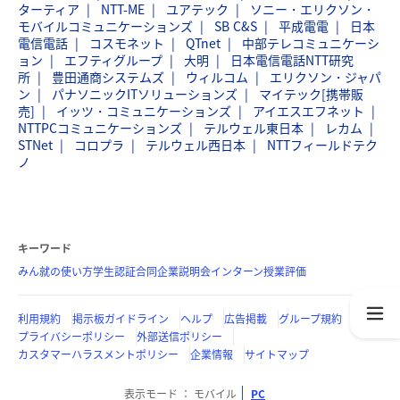
ターティア
NTT-ME
ユアテック
ソニー・エリクソン・
モバイルコミュニケーションズ
SB C&S
平成電電
日本
電信電話
コスモネット
QTnet
中部テレコミュニケーシ
ョン
エフティグループ
大明
日本電信電話NTT研究
所
豊田通商システムズ
ウィルコム
エリクソン・ジャパ
ン
パナソニックITソリューションズ
マイテック[携帯販
売]
イッツ・コミュニケーションズ
アイエスエフネット
NTTPCコミュニケーションズ
テルウェル東日本
レカム
STNet
コロプラ
テルウェル西日本
NTTフィールドテク
ノ
キーワード
みん就の使い方
学生認証
合同企業説明会
インターン
授業評価
利用規約
掲示板ガイドライン
ヘルプ
広告掲載
グループ規約
プライバシーポリシー
外部送信ポリシー
カスタマーハラスメントポリシー
企業情報
サイトマップ
表示モード
モバイル
PC