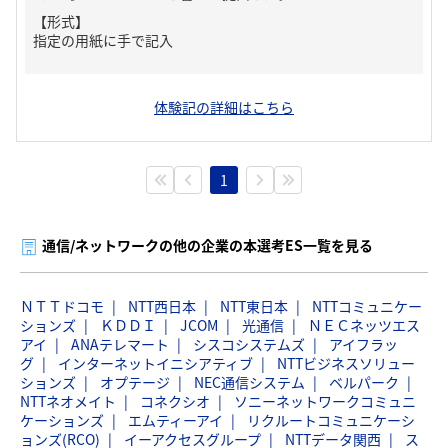
【形式】
指定の用紙に手で記入
体験記の詳細はこちら
1
通信/ネットワークの他の企業の本選考ES一覧を見る
ＮＴＴドコモ
NTT西日本
NTT東日本
NTTコミュニケー
ションズ
ＫＤＤＩ
JCOM
光通信
ＮＥＣネッツエス
アイ
ANAテレマート
シスコシステムズ
アイフラッ
グ
インターネットイニシアティブ
NTTビジネスソリュー
ションズ
オプテージ
NEC通信システム
ベルパーク
NTTネオメイト
コネクシオ
ソニーネットワークコミュニ
ケーションズ
エムティーアイ
リクルートコミュニケーシ
ョンズ(RCO)
イーアクセスグループ
NTTデータ関西
ス