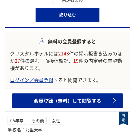
絞り込む
無料の会員登録すると
クリスタルホテルには
2143
件の掲示板書き込みのほ
か
27
件の選考・面接体験記、
19
件の内定者の志望動
機があります。
ログイン／会員登録
すると閲覧できます。
会員登録（無料）して閲覧する
05年卒
その他
女性
学校名
：
北里大学