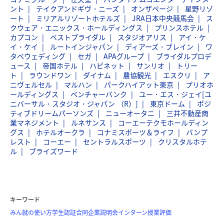
ント
テイクアンドギヴ・ニーズ
オンザページ
星野リゾ
ート
ミリアルリゾートホテルズ
JRA日本中央競馬会
ス
クウェア・エニックス・ホールディングス
プリンスホテル
カプコン
ベストブライダル
スタジオアリス
アイ・ケ
イ・ケイ
ルートインジャパン
ディアーズ・ブレイン
ワ
タベウェディング
セガ
APAグループ
ブライダルプロデ
ュース
帝国ホテル
ハピネット
サンリオ
トリー
ト
ラウンドワン
ダイナム
農協観光
エスクリ
ア
ニヴェルセル
マルハン
パークハイアット東京
プリオホ
ールディングス
ベンチャーバンク
ユー・エス・ジェイ[ユ
ニバーサル・スタジオ・ジャパン （R）]
東京ドーム
ポジ
ティブドリームパーソンズ
ニューオータニ
三井不動産商
業マネジメント
ルネサンス
コーエーテクモホールディン
グス
ホテルオークラ
コナミスポーツ＆ライフ
バンプ
レスト
コーエー
セントラルスポーツ
クリスタルホテ
ル
ブライズワード
キーワード
みん就の使い方
学生認証
合同企業説明会
インターン
授業評価