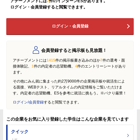
アチーブメントには
2
件のインターンESがあります。
ログイン・会員登録すると閲覧できます。
ログイン・会員登録
会員登録すると掲示板も見放題！
アチーブメントには
1415
件の掲示板書き込みのほか
7
件の選考・面
接体験記、
1
件の内定者の志望動機、
4
件のエントリーシートがあり
ます。
その他にみん就に集まった約2万9000件の企業掲示板や就活生によ
る面接、WEBテスト、リアルタイムの内定情報をご覧いただけま
す。内定者の志望動機、ESを参考に就活に挑もう。※パクり厳禁！
ログイン/会員登録
すると閲覧できます。
この企業をお気に入り登録した学生はこんな企業を見ています
クイック
人材