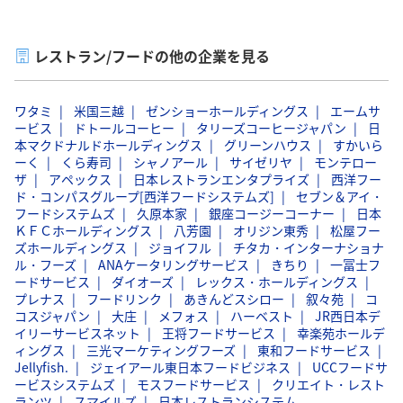
レストラン/フードの他の企業を見る
ワタミ
米国三越
ゼンショーホールディングス
エームサ
ービス
ドトールコーヒー
タリーズコーヒージャパン
日
本マクドナルドホールディングス
グリーンハウス
すかいら
ーく
くら寿司
シャノアール
サイゼリヤ
モンテロー
ザ
アペックス
日本レストランエンタプライズ
西洋フー
ド・コンパスグループ[西洋フードシステムズ]
セブン＆アイ・
フードシステムズ
久原本家
銀座コージーコーナー
日本
ＫＦＣホールディングス
八芳園
オリジン東秀
松屋フー
ズホールディングス
ジョイフル
チタカ・インターナショナ
ル・フーズ
ANAケータリングサービス
きちり
一冨士フ
ードサービス
ダイオーズ
レックス・ホールディングス
プレナス
フードリンク
あきんどスシロー
叙々苑
コ
コスジャパン
大庄
メフォス
ハーベスト
JR西日本デ
イリーサービスネット
王将フードサービス
幸楽苑ホールデ
ィングス
三光マーケティングフーズ
東和フードサービス
Jellyfish.
ジェイアール東日本フードビジネス
UCCフードサ
ービスシステムズ
モスフードサービス
クリエイト・レスト
ランツ
スマイルズ
日本レストランシステム