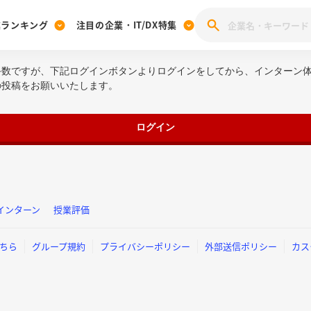
業ランキング
注目の企業・IT/DX特集
手数ですが、下記ログインボタンよりログインをしてから、インターン
注目の企業特集
みんなのIT業界新卒就職人気企業ランキング
みんな
の投稿をお願いいたします。
[27卒] 本選考体験記投稿キャンペーン
28卒 注目企業特集
27卒 注目企業特集
みんなのDX企業就職ブランド調査
注目のIT・DX企業特集
ログイン
28卒 IT・DX企業特集
27卒 IT・DX企業特集
28卒
みんなのIT業界新卒就職人気企業ランキング
みんな
企業研究
インターン
授業評価
ちら
グループ規約
プライバシーポリシー
外部送信ポリシー
カス