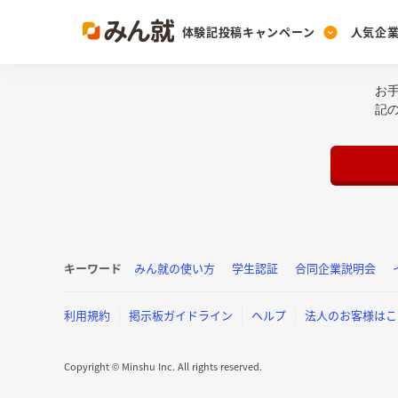
体験記投稿キャンペーン
人気企
お
Post
Ranking
PickUp
記
投稿する
ランキングを見る
注目の企業特集
Vote
投票する
動画で知ろう！業界・
キーワード
みん就の使い方
学生認証
合同企業説明会
利用規約
掲示板ガイドライン
ヘルプ
法人のお客様はこ
Copyright © Minshu Inc. All rights reserved.