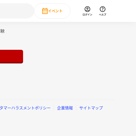
イベント
ログイン
ヘルプ
Event
体験
の新卒就職人気企業ランキング
みんなのインターン人気企業ランキン
直近のイベント一覧
もっと見る
 IT・DX現場社員インタビュー
の新卒就職人気企業ランキング
みんなのインターン人気企業ランキン
タマーハラスメントポリシー
企業情報
サイトマップ