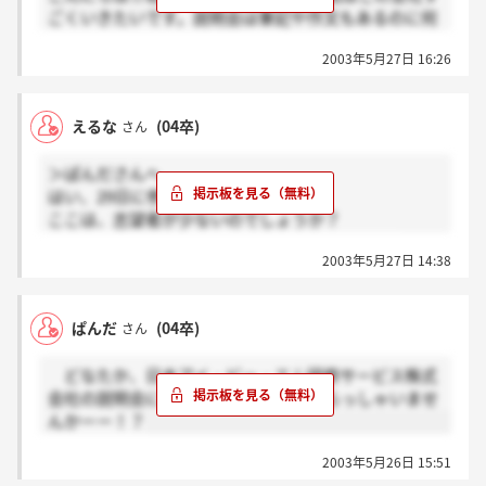
ごくいきたいです。説明会は筆記や作文もあるのに何
も情報がなくて不安です。ぱんださんは何か知ってい
2003年5月27日 16:26
ることありますか？
えるな
(04卒)
さん
＞ぱんださんへ
はい、29日に参加予定です。
ここは、志望者が少ないのでしょうか？
尤も、IBM系列なので、難関かとは思いますが…
2003年5月27日 14:38
ぱんだ
(04卒)
さん
どなたか、日本アイ・ビー・エム研修サービス株式
会社の説明会に今週参加される方はいらっしゃいませ
んかーー！？
2003年5月26日 15:51