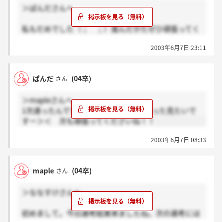
＞ぱんださんへ
私もだめでした（； ；）進んだかたぜひ頑張ってく
ださいね！
2003年6月7日 23:11
ぱんだ
(04卒)
さん
＞mapleさんへ
1次通ったんですね！私は、筆記ダメだった見たいで
すー＞＜ 次も頑張ってくださいね！！
2003年6月7日 08:33
maple
(04卒)
さん
＞ななすけさんへ
初めまして。今日選考結果来ましたね。次の選考には