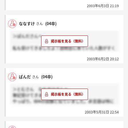
どれぐらいの人が残ってのだろう？？頑張りましょう
2003年6月3日 21:19
ね。
ななすけ
(04卒)
さん
＞ぱんださんへ
私も受けてきましたよ！説明会に来ていた人数がすく
なくてびっくりしましたよ。みなさんあの中にいたん
2003年6月2日 20:12
ですね☆若干名ですか…厳しいですね。今は祈るのみ
です。合否関わらずメールくるんですよね！？毎日ド
キドキしながらメールチェックしてます(＞ ＜)結果
ぱんだ
(04卒)
さん
きたら連絡します。
＞とむさん ななすけさんへ
筆記受けてきました！
やっぱり、IBMの試験と似ていました。非言語は特に
そうでした。作文や、英語は脚きりのために使うよう
2003年5月31日 22:54
なので、やっぱり、非言語の配当が高いらしいです。
六月の四日には結果くるみたいですね。
採用数、若干名なのでホントに狭き門みたいです。