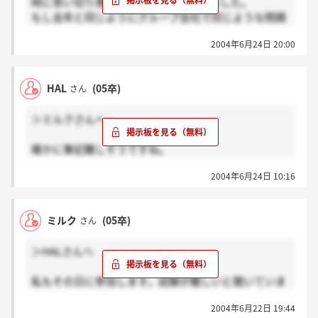
時に思い切り表紙にIBMと書いてありました。
もし去年と同じようにグループ会社で同じような問題
を使用するとしたら（他社ではグループ会社の業種ご
2004年6月24日 20:00
とに問題も全く違いましたが・・・。グループ内の研
修系の二社の私見が論理のみの会社と一般常識のみの
会社だったり）数列の予測とか図形の予測とか、一般
HAL
(05卒)
さん
常識程度の数学とか、でした。英語も、中学校レベル
でした。
＞ミルクさんへ
でも、過去ログをみると、英語は足切り用ってこと
は・・・もっと難しい問題なんでしょうね・・・
確かに筆記難しそうですね。
IBM本体の掲示板とか参考になるかもしれません。
私は8日の川崎に参加します。
2004年6月24日 10:16
昨年の過去ログを見ても難しかったみたいですし・・
不安です。
ところで、気になっているのですが、ここって残業手
私は非言語が苦手なのでまず筆記で切られちゃいそう
当はないんですかね・・・。初任給は諸手当込み、と
ミルク
(05卒)
さん
で。
なっていて、・・・IBM本社の営業はみなし残業代が
給与に組み込まれていて普通に残業手当はつかないと
＞HALさんへ
いうような話は聞いたのですが、そういう制度でもな
今までSEのような業種をほとんど受けてこなかったの
さそうですし・・・。ご存知の方いらっしゃいます
私もその日に参加します。試験が難しいと聞いていま
で
か？
すので少し不安です。IBMとテストが似ている、もし
CABも受けたこと一度もないんですよ（＞_＜）
2004年6月22日 19:44
くは同じだそうですね。IBMを受けた友人に聞くと
お互い頑張りましょう。