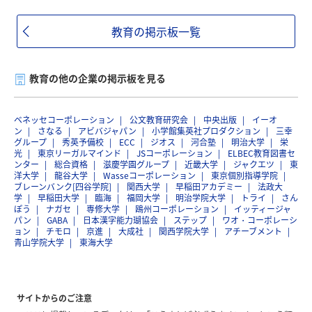
教育の掲示板一覧
教育の他の企業の掲示板を見る
ベネッセコーポレーション
公文教育研究会
中央出版
イーオ
ン
さなる
アビバジャパン
小学館集英社プロダクション
三幸
グループ
秀英予備校
ECC
ジオス
河合塾
明治大学
栄
光
東京リーガルマインド
JSコーポレーション
ELBEC教育図書セ
ンター
総合資格
滋慶学園グループ
近畿大学
ジャクエツ
東
洋大学
龍谷大学
Wasseコーポレーション
東京個別指導学院
ブレーンバンク[四谷学院]
関西大学
早稲田アカデミー
法政大
学
早稲田大学
臨海
福岡大学
明治学院大学
トライ
さん
ぽう
ナガセ
専修大学
鴎州コーポレーション
イッティージャ
パン
GABA
日本漢字能力瑚協会
ステップ
ワオ・コーポレーシ
ョン
チモロ
京進
大成社
関西学院大学
アチーブメント
青山学院大学
東海大学
サイトからのご注意