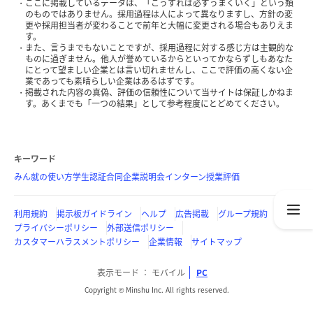
ここに掲載しているデータは、「こうすれば必ずうまくいく」という類
のものではありません。採用過程は人によって異なりますし、方針の変
更や採用担当者が変わることで前年と大幅に変更される場合もありえま
す。
また、言うまでもないことですが、採用過程に対する感じ方は主観的な
ものに過ぎません。他人が誉めているからといってかならずしもあなた
にとって望ましい企業とは言い切れませんし、ここで評価の高くない企
業であっても素晴らしい企業はあるはずです。
掲載された内容の真偽、評価の信頼性について当サイトは保証しかねま
す。あくまでも「一つの結果」として参考程度にとどめてください。
キーワード
みん就の使い方
学生認証
合同企業説明会
インターン
授業評価
利用規約
掲示板ガイドライン
ヘルプ
広告掲載
グループ規約
プライバシーポリシー
外部送信ポリシー
カスタマーハラスメントポリシー
企業情報
サイトマップ
表示モード
モバイル
PC
Copyright © Minshu Inc. All rights reserved.