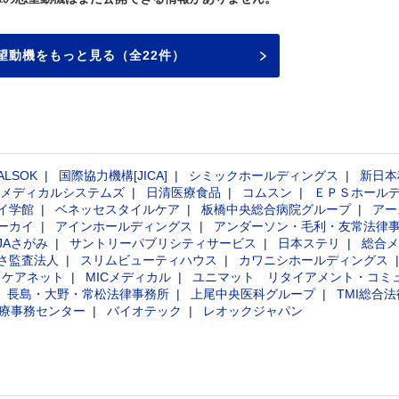
望動機をもっと見る（全22件）
ALSOK
国際協力機構[JICA]
シミックホールディングス
新日本
メディカルシステムズ
日清医療食品
コムスン
ＥＰＳホール
イ学館
ベネッセスタイルケア
板橋中央総合病院グループ
アー
ーカイ
アインホールディングス
アンダーソン・毛利・友常法律
JAさがみ
サントリーパブリシティサービス
日本ステリ
総合メ
さ監査法人
スリムビューティハウス
カワニシホールディングス
・ケアネット
MICメディカル
ユニマット リタイアメント・コミ
長島・大野・常松法律事務所
上尾中央医科グループ
TMI総合
療事務センター
バイオテック
レオックジャパン