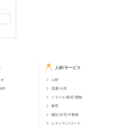
ミ
人材/サービス
ジオ
人材
制作
流通/小売
トラベル/航空/運輸
教育
建設/住宅/不動産
レストラン/フード