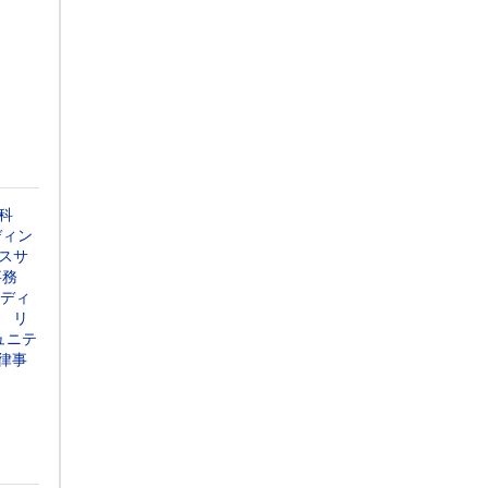
科
ディン
スサ
事務
ディ
リ
ュニテ
法律事