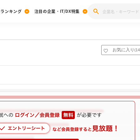
業ランキング
注目の企業・IT/DX特集
注目の企業特集
みんなのIT業界新卒就職人気企業ランキング
みんな
[27卒] 本選考体験記投稿キャンペーン
28卒 注目企業特集
27卒 注目企業特集
みんなのDX企業就職ブランド調査
お気に入り
(
14
注目のIT・DX企業特集
28卒 IT・DX企業特集
27卒 IT・DX企業特集
28卒
みんなのIT業界新卒就職人気企業ランキング
みんな
企業研究