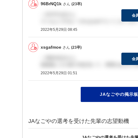
96BrNQ1k
さん
(23卒)
＞ZhTH7ruDさん
会
そうなんですね！それはおめでとうございます！
2022年5月29日 08:45
xsgafmoe
さん
(23卒)
＞96BrNQ1kさん
会
面接後にその場で内定頂いて、時間があるかを
2022年5月29日 01:51
JAなごやの掲示板
JAなごやの選考を受けた先輩の志望動機
JAなごやの選考を受けた先