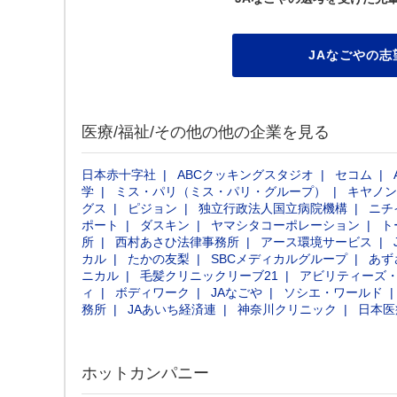
JAなごやの志
医療/福祉/その他の他の企業を見る
日本赤十字社
ABCクッキングスタジオ
セコム
学
ミス・パリ（ミス・パリ・グループ）
キヤノン
グス
ピジョン
独立行政法人国立病院機構
ニチ
ポート
ダスキン
ヤマシタコーポレーション
ト
所
西村あさひ法律事務所
アース環境サービス
カル
たかの友梨
SBCメディカルグループ
あず
ニカル
毛髪クリニックリーブ21
アビリティーズ
ィ
ボディワーク
JAなごや
ソシエ・ワールド
務所
JAあいち経済連
神奈川クリニック
日本医
ホットカンパニー