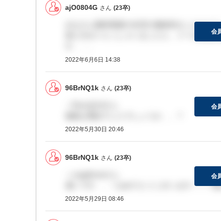
ajO0804G
さん
(23卒)
みなさん最終面接の合否の連絡来ましたか？？
会
来た方がいらっしゃいましたら、メール電話郵
す、、。
2022年6月6日 14:38
96BrNQ1k
さん
(23卒)
＞RysLjZx4さん
会
連絡は電話でしたでしょうか、、？
2022年5月30日 20:46
96BrNQ1k
さん
(23卒)
＞xsgafmoeさん
会
凄いです、、！おめでとうございます～！！教え
2022年5月29日 08:46