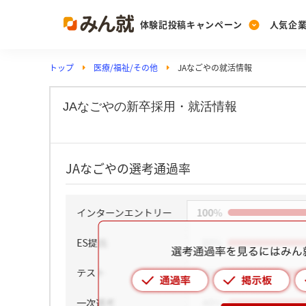
体験記投稿キャンペーン
人気企
トップ
医療/福祉/その他
JAなごやの就活情報
Post
Ranking
PickUp
投稿する
ランキングを見る
注目の企業特集
JAなごやの新卒採用・就活情報
Vote
JAなごやの選考通過率
投票する
動画で知ろう！業界・