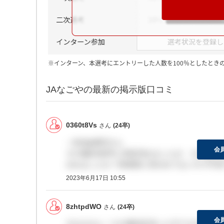
※インターン、本選考にエントリーした人数を100％としたとき
JAなごやの最新の掲示版口コミ
0360t8Vs
さん
(24卒)
＞8zhtpdWOさん
会
その場6月前半に内定頂きましたが、その後の
われましたか？具体的に言われてないので不安
2023年6月17日 10:55
8zhtpdWO
さん
(24卒)
会
すみません！その場内定頂いた方でその後内定