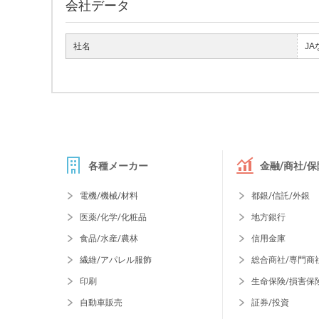
会社データ
社名
JA
各種メーカー
金融/商社/保
電機/機械/材料
都銀/信託/外銀
医薬/化学/化粧品
地方銀行
食品/水産/農林
信用金庫
繊維/アパレル服飾
総合商社/専門商
印刷
生命保険/損害保
自動車販売
証券/投資