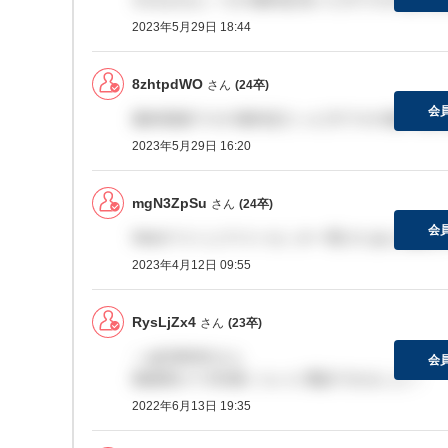
2023年5月29日 18:44
8zhtpdWO
さん
(24卒)
会
最終面接でその場内定だった方でその後の通知
2023年5月29日 16:20
mgN3ZpSu
さん
(24卒)
会
Webテストとテストセンター受けたあと連絡
2023年4月12日 09:55
RysLjZx4
さん
(23卒)
＞ajO0804Gさん
会
面接受けて3日後くらいに電話できました！
2022年6月13日 19:35