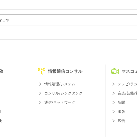
なごや
険
情報通信コンサル
マスコ
情報処理/システム
テレビ/ラ
コンサル/シンクタンク
音楽/芸能/
通信/ネットワーク
新聞
社
出版
険
広告