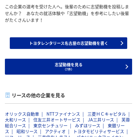
この企業の選考を受けた人へ。後輩のために志望動機を投稿しま
せんか？ あなたの就活体験や「志望動機」を参考にしたい後輩
がたくさんいます！
トヨタレンタリース名古屋の志望動機を書く
志望動機を見る
（7件）
リースの他の企業を見る
オリックス自動車
NTTファイナンス
三菱ＨＣキャピタル
大和リース
住友三井オートサービス
JA三井リース
芙蓉
総合リース
東京センチュリー
みずほリース
東銀リー
ス
昭和リース
アクティオ
トヨタモビリティサービス
リコーリース
三井住友トラスト・パナソニックファイナン