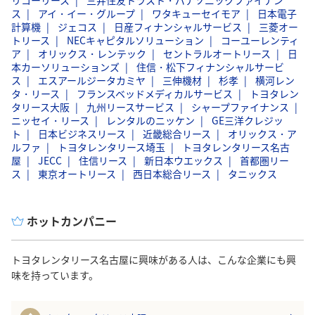
ス
アイ・イー・グループ
ワタキューセイモア
日本電子
計算機
ジェコス
日産フィナンシャルサービス
三菱オー
トリース
NECキャピタルソリューション
コーユーレンティ
ア
オリックス・レンテック
セントラルオートリース
日
本カーソリューションズ
住信・松下フィナンシャルサービ
ス
エスアールジータカミヤ
三伸機材
杉孝
横河レン
タ・リース
フランスベッドメディカルサービス
トヨタレン
タリース大阪
九州リースサービス
シャープファイナンス
ニッセイ・リース
レンタルのニッケン
GE三洋クレジッ
ト
日本ビジネスリース
近畿総合リース
オリックス・ア
ルファ
トヨタレンタリース埼玉
トヨタレンタリース名古
屋
JECC
住信リース
新日本ウエックス
首都圏リー
ス
東京オートリース
西日本総合リース
タニックス
ホットカンパニー
トヨタレンタリース名古屋に興味がある人は、こんな企業にも興
味を持っています。