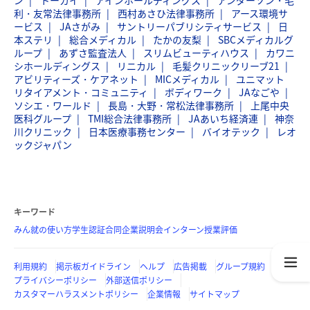
ン
トーカイ
アインホールディングス
アンダーソン・毛
利・友常法律事務所
西村あさひ法律事務所
アース環境サ
ービス
JAさがみ
サントリーパブリシティサービス
日
本ステリ
総合メディカル
たかの友梨
SBCメディカルグ
ループ
あずさ監査法人
スリムビューティハウス
カワニ
シホールディングス
リニカル
毛髪クリニックリーブ21
アビリティーズ・ケアネット
MICメディカル
ユニマット
リタイアメント・コミュニティ
ボディワーク
JAなごや
ソシエ・ワールド
長島・大野・常松法律事務所
上尾中央
医科グループ
TMI総合法律事務所
JAあいち経済連
神奈
川クリニック
日本医療事務センター
バイオテック
レオ
ックジャパン
キーワード
みん就の使い方
学生認証
合同企業説明会
インターン
授業評価
利用規約
掲示板ガイドライン
ヘルプ
広告掲載
グループ規約
プライバシーポリシー
外部送信ポリシー
カスタマーハラスメントポリシー
企業情報
サイトマップ