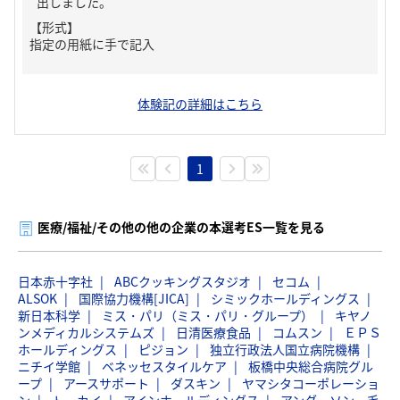
出しました。
【形式】
指定の用紙に手で記入
体験記の詳細はこちら
1
医療/福祉/その他の他の企業の本選考ES一覧を見る
日本赤十字社
ABCクッキングスタジオ
セコム
ALSOK
国際協力機構[JICA]
シミックホールディングス
新日本科学
ミス・パリ（ミス・パリ・グループ）
キヤノ
ンメディカルシステムズ
日清医療食品
コムスン
ＥＰＳ
ホールディングス
ピジョン
独立行政法人国立病院機構
ニチイ学館
ベネッセスタイルケア
板橋中央総合病院グル
ープ
アースサポート
ダスキン
ヤマシタコーポレーショ