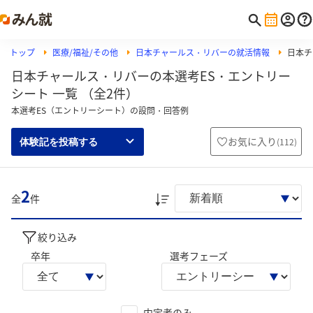
トップ
医療/福祉/その他
日本チャールス・リバーの就活情報
日本チ
日本チャールス・リバーの本選考ES・エントリー
シート 一覧 （全2件）
本選考ES（エントリーシート）の設問・回答例
お気に入り
(
112
)
体験記を投稿する
2
全
件
絞り込み
卒年
選考フェーズ
内定者のみ