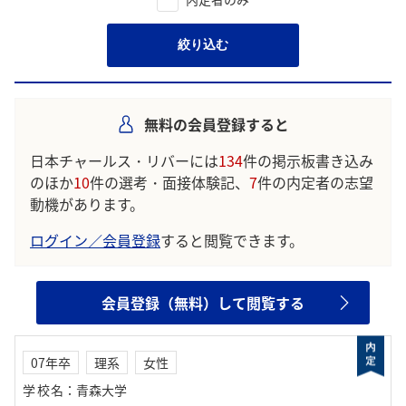
絞り込む
無料の会員登録すると
日本チャールス・リバーには
134
件の掲示板書き込み
のほか
10
件の選考・面接体験記、
7
件の内定者の志望
動機があります。
ログイン／会員登録
すると閲覧できます。
会員登録（無料）して閲覧する
07年卒
理系
女性
学校名
：
青森大学