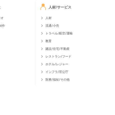
ミ
人材/サービス
ジオ
人材
制作
流通/小売
トラベル/航空/運輸
教育
建設/住宅/不動産
レストラン/フード
ホテル/レジャー
インフラ/官公庁
医療/福祉/その他