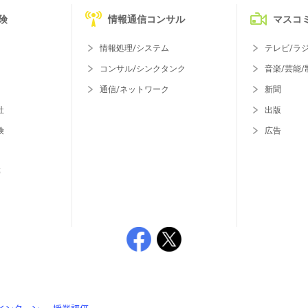
険
情報通信コンサル
マスコ
情報処理/システム
テレビ/ラ
コンサル/シンクタンク
音楽/芸能/
通信/ネットワーク
新聞
社
出版
険
広告
等