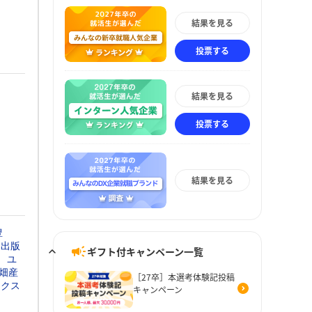
結果を見る
投票する
結果を見る
投票する
結果を見る
豊
本出版
ギフト付キャンペーン一覧
ユ
畑産
［27卒］本選考体験記投稿
ックス
キャンペーン