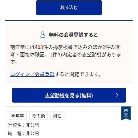
絞り込む
無料の会員登録すると
南江堂には
403
件の掲示板書き込みのほか
2
件の選
考・面接体験記、
1
件の内定者の志望動機がありま
す。
ログイン／会員登録
すると閲覧できます。
志望動機を見る(無料)
06年卒
その他
男性
学校名
：
非公開
職種
：
非公開