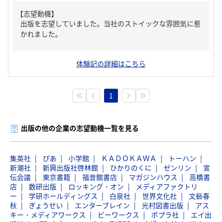
【志望動機】
出版を志望していました。当社のストイックな雰囲気に惹
かれました。
体験記の詳細はこちら
1
出版の他の企業の志望動機一覧を見る
集英社
ぴあ
小学館
ＫＡＤＯＫＡＷＡ
トーハン
新潮社
新興出版社啓林館
ひかりのくに
ゼンリン
宣
伝会議
東京書籍
福音館書店
マガジンハウス
高橋書
店
数研出版
ロッキング・オン
メディアファクトリ
ー
学研ホールディングス
白泉社
世界文化社
文藝春
秋
ぎょうせい
エンターブレイン
光村図書出版
アス
キー・メディアワークス
ビーワークス
ポプラ社
エイ出