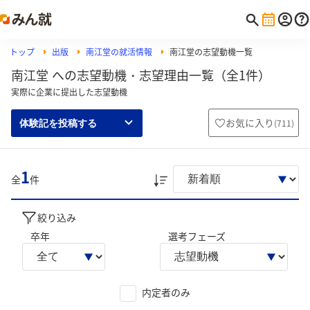
トップ
出版
南江堂の就活情報
南江堂の志望動機一覧
南江堂 への志望動機・志望理由一覧（全1件）
実際に企業に提出した志望動機
お気に入り
(
711
)
体験記を投稿する
1
全
件
絞り込み
卒年
選考フェーズ
内定者のみ