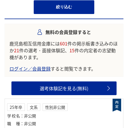
絞り込む
無料の会員登録すると
鹿児島相互信用金庫には
601
件の掲示板書き込みのほ
か
21
件の選考・面接体験記、
15
件の内定者の志望動
機があります。
ログイン／会員登録
すると閲覧できます。
選考体験記を見る(無料)
25年卒
文系
性別非公開
学校名
：
非公開
職種
：
非公開