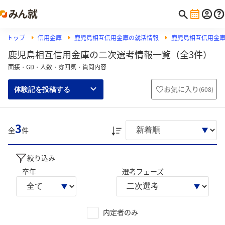
トップ
信用金庫
鹿児島相互信用金庫の就活情報
鹿児島相互信用金
鹿児島相互信用金庫の二次選考情報一覧（全3件）
面接・GD・人数・雰囲気・質問内容
お気に入り
(
608
)
体験記を投稿する
3
全
件
絞り込み
卒年
選考フェーズ
内定者のみ