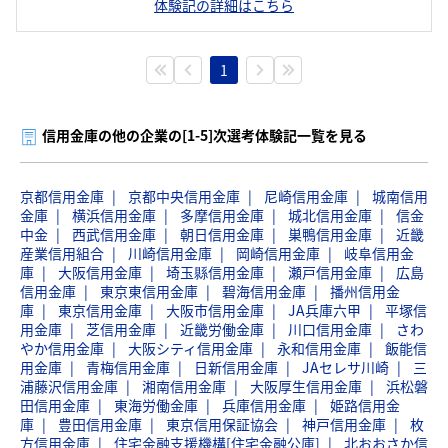
体験記の詳細はこちら
1
信用金庫の他の企業の[1-5]次選考体験記一覧を見る
京都信用金庫
京都中央信用金庫
尼崎信用金庫
城南信用
金庫
横浜信用金庫
多摩信用金庫
城北信用金庫
信金
中金
西武信用金庫
朝日信用金庫
巣鴨信用金庫
近畿
産業信用組合
川崎信用金庫
岡崎信用金庫
岐阜信用金
庫
大阪信用金庫
埼玉縣信用金庫
瀬戸信用金庫
広島
信用金庫
東京東信用金庫
碧海信用金庫
播州信用金
庫
東京信用金庫
大阪市信用金庫
JA兵庫六甲
平塚信
用金庫
芝信用金庫
近畿労働金庫
川口信用金庫
さわ
やか信用金庫
大阪シティ信用金庫
永和信用金庫
飯能信
用金庫
青梅信用金庫
日新信用金庫
JAセレサ川崎
三
浦藤沢信用金庫
湘南信用金庫
大阪厚生信用金庫
浜松磐
田信用金庫
東海労働金庫
兵庫信用金庫
姫路信用金
庫
豊田信用金庫
東京信用保証協会
神戸信用金庫
枚
方信用金庫
住宅金融支援機構[住宅金融公庫]
北おおさか信