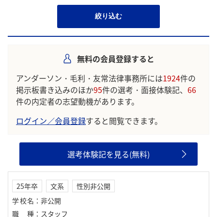
絞り込む
無料の会員登録すると
アンダーソン・毛利・友常法律事務所には
1924
件の
掲示板書き込みのほか
95
件の選考・面接体験記、
66
件の内定者の志望動機があります。
ログイン／会員登録
すると閲覧できます。
選考体験記を見る(無料)
25年卒
文系
性別非公開
学校名
：
非公開
職種
：
スタッフ