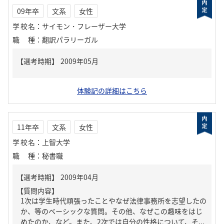
09年卒
文系
女性
学校名
：
サイモン・フレーザー大学
職種
：
翻訳パラリーガル
体験記の詳細はこちら
11年卒
文系
女性
学校名
：
上智大学
職種
：
秘書職
【質問内容】
1次は学生時代頑張ったことやなぜ法律事務所を志望したの
か、等のベーシックな質問。その他、なぜこの趣味をはじ
めたのか、など。また、2次では自分の性格について、そ...