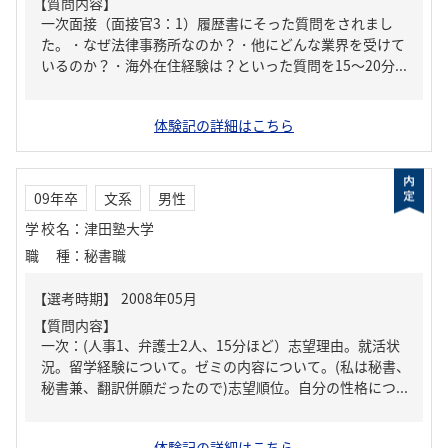
【質問内容】
一次面接（面接官3：1）履歴書にそった質問をされまし
た。・なぜ法律事務所なのか？・他にどんな業界を受けて
いるのか？・海外在住経験は？といった質問を15～20分...
体験記の詳細はこちら
09年卒
文系
男性
学校名
：
津田塾大学
職種
：
秘書職
【質問内容】
一次：(人事1、弁護士2人、15分ほど）志望理由。就活状
況。留学経験について。ゼミの内容について。(私は秘書、
秘書兼、翻訳併願だったので)志望順位。自分の性格につ...
体験記の詳細はこちら