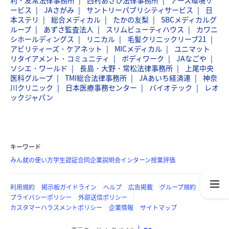
利・友常法律事務所
西村あさひ法律事務所
アース環境サ
ービス
JAさがみ
サントリーパブリシティサービス
日
本ステリ
総合メディカル
たかの友梨
SBCメディカルグ
ループ
あずさ監査法人
スリムビューティハウス
カワニ
シホールディングス
リニカル
毛髪クリニックリーブ21
アビリティーズ・ケアネット
MICメディカル
ユニマット
リタイアメント・コミュニティ
ボディワーク
JAなごや
ソシエ・ワールド
長島・大野・常松法律事務所
上尾中央
医科グループ
TMI総合法律事務所
JAあいち経済連
神奈
川クリニック
日本医療事務センター
バイオテック
レオ
ックジャパン
キーワード
みん就の使い方
学生認証
合同企業説明会
インターン
授業評価
利用規約
掲示板ガイドライン
ヘルプ
広告掲載
グループ規約
プライバシーポリシー
外部送信ポリシー
カスタマーハラスメントポリシー
企業情報
サイトマップ