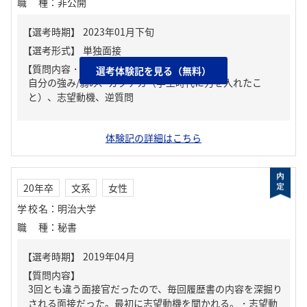
職種
：
非公開
【質問内容・課題】
選考体験記を見る（無料）
自分の強み/弱み、ガクチカ（学生時代に力を入れたこ
と）、志望動機、逆質問
体験記の詳細はこちら
20年卒
文系
女性
学校名
：
明治大学
職種
：
秘書
【質問内容】
3回とも違う面接官だったので、毎回履歴書の内容を深掘り
される面接だった。最初に志望動機を聞かれる。・志望動