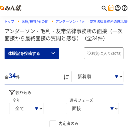
トップ
医療/福祉/その他
アンダーソン・毛利・友常法律事務所の就活情
アンダーソン・毛利・友常法律事務所の面接（一次
面接から最終面接の質問と感想）（全34件）
お気に入り
(
3078
)
体験記を投稿する
34
全
件
絞り込み
卒年
選考フェーズ
内定者のみ