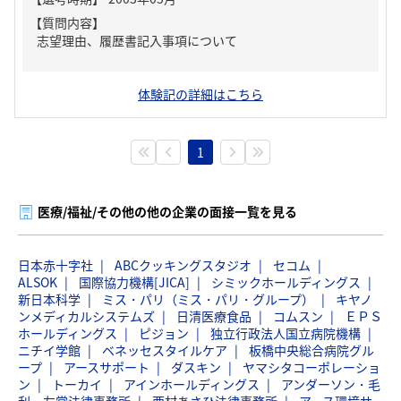
【質問内容】
志望理由、履歴書記入事項について
体験記の詳細はこちら
1
医療/福祉/その他の他の企業の面接一覧を見る
日本赤十字社
ABCクッキングスタジオ
セコム
ALSOK
国際協力機構[JICA]
シミックホールディングス
新日本科学
ミス・パリ（ミス・パリ・グループ）
キヤノ
ンメディカルシステムズ
日清医療食品
コムスン
ＥＰＳ
ホールディングス
ピジョン
独立行政法人国立病院機構
ニチイ学館
ベネッセスタイルケア
板橋中央総合病院グル
ープ
アースサポート
ダスキン
ヤマシタコーポレーショ
ン
トーカイ
アインホールディングス
アンダーソン・毛