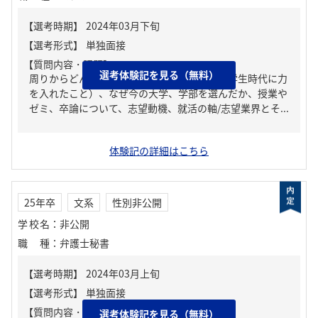
【質問内容・課題】
選考体験記を見る（無料）
周りからどんな人といわれる？、ガクチカ（学生時代に力
を入れたこと）、なぜ今の大学、学部を選んだか、授業や
ゼミ、卒論について、志望動機、就活の軸/志望業界とそ...
体験記の詳細はこちら
25年卒
文系
性別非公開
学校名
：
非公開
職種
：
弁護士秘書
【質問内容・課題】
選考体験記を見る（無料）