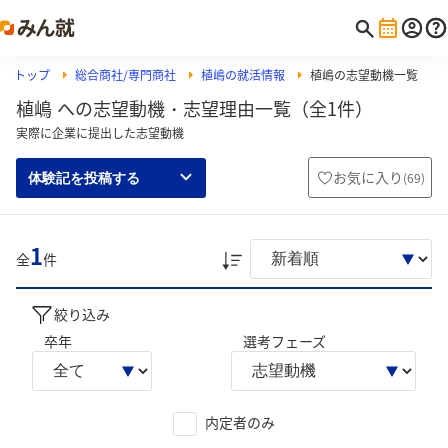
トップ
総合商社/専門商社
植嶋の就活情報
植嶋の志望動機一覧
植嶋 への志望動機・志望理由一覧（全1件）
実際に企業に提出した志望動機
お気に入り
(
69
)
体験記を投稿する
1
全
件
絞り込み
卒年
選考フェーズ
内定者のみ