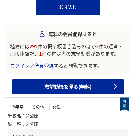
絞り込む
無料の会員登録すると
植嶋には
299
件の掲示板書き込みのほか
3
件の選考・
面接体験記、
1
件の内定者の志望動機があります。
ログイン／会員登録
すると閲覧できます。
志望動機を見る(無料)
06年卒
その他
女性
学校名
：
非公開
職種
：
非公開