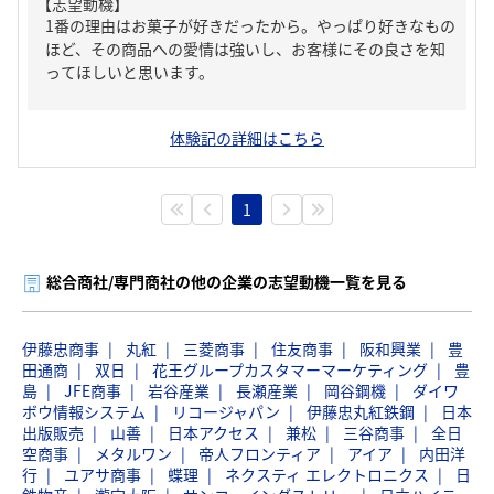
【志望動機】
1番の理由はお菓子が好きだったから。やっぱり好きなもの
ほど、その商品への愛情は強いし、お客様にその良さを知
ってほしいと思います。
体験記の詳細はこちら
1
総合商社/専門商社の他の企業の志望動機一覧を見る
伊藤忠商事
丸紅
三菱商事
住友商事
阪和興業
豊
田通商
双日
花王グループカスタマーマーケティング
豊
島
JFE商事
岩谷産業
長瀬産業
岡谷鋼機
ダイワ
ボウ情報システム
リコージャパン
伊藤忠丸紅鉄鋼
日本
出版販売
山善
日本アクセス
兼松
三谷商事
全日
空商事
メタルワン
帝人フロンティア
アイア
内田洋
行
ユアサ商事
蝶理
ネクスティ エレクトロニクス
日