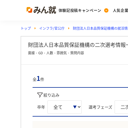
体験記投稿キャンペーン
人気企
トップ
インフラ/官公庁
財団法人日本品質保証機構の就活情
Post
Ranking
PickUp
投稿する
ランキングを見る
注目の企業特集
財団法人日本品質保証機構の二次選考情報
面接・GD・人数・雰囲気・質問内容
Vote
投票する
1
全
件
動画で知ろう！業界・
絞り込み
卒年
選考フェーズ