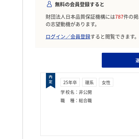
無料の会員登録すると
財団法人日本品質保証機構には
787
件の掲
の志望動機があります。
ログイン／会員登録
すると閲覧できます
25年卒
理系
女性
学校名
：
非公開
職種
：
総合職