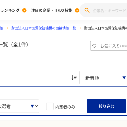
業ランキング
注目の企業・IT/DX特集
報
財団法人日本品質保証機構の面接情報一覧
財団法人日本品質保証機構
注目の企業特集
みんなのIT業界新卒就職人気企業ランキング
みんな
[27卒] 本選考体験記投稿キャンペーン
28卒 注目企業特集
27卒 注目企業特集
みんなのDX企業就職ブランド調査
一覧（全1件）
お気に入り
(
10
注目のIT・DX企業特集
28卒 IT・DX企業特集
27卒 IT・DX企業特集
28卒
みんなのIT業界新卒就職人気企業ランキング
みんな
企業研究
絞り込む
内定者のみ