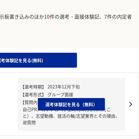
示板書き込みのほか
10
件の選考・面接体験記、
7
件の内定者
。
選考体験記を見る(無料)
【質問内容・課題】
選考体験記を見る（無料）
自己PR、ガクチカ（学生時代に力を入れたこ
と）、志望動機、就活の軸/志望業界とその理由、
逆質問