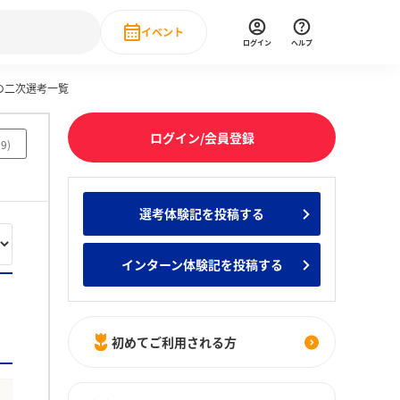
イベント
ログイン
ヘルプ
の二次選考一覧
Event
の新卒就職人気企業ランキング
みんなのインターン人気企業ランキン
直近のイベント一覧
ログイン/会員登録
89
)
もっと見る
 IT・DX現場社員インタビュー
選考体験記を投稿する
の新卒就職人気企業ランキング
みんなのインターン人気企業ランキン
インターン体験記を投稿する
初めてご利用される方