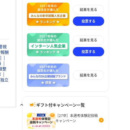
結果を見る
投票する
結果を見る
警視
投票する
療報酬
]
路
盤整
隊
結果を見る
独立
ギフト付キャンペーン一覧
［27卒］本選考体験記投稿
キャンペーン