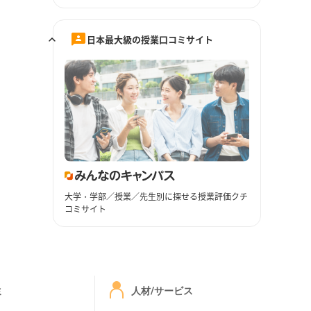
日本最大級の授業口コミサイト
大学・学部／授業／先生別に探せる授業評価クチ
コミサイト
ミ
人材/サービス