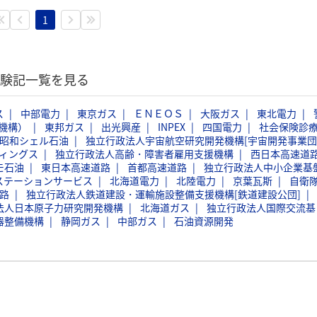
1
体験記一覧を見る
ス
中部電力
東京ガス
ＥＮＥＯＳ
大阪ガス
東北電力
機構）
東邦ガス
出光興産
INPEX
四国電力
社会保険診
昭和シェル石油
独立行政法人宇宙航空研究開発機構[宇宙開発事業団
ィングス
独立行政法人高齢・障害者雇用支援機構
西日本高速道
モ石油
東日本高速道路
首都高速道路
独立行政法人中小企業基
ステーションサービス
北海道電力
北陸電力
京葉瓦斯
自衛
路
独立行政法人鉄道建設・運輸施設整備支援機構[鉄道建設公団]
法人日本原子力研究開発機構
北海道ガス
独立行政法人国際交流基
器整備機構
静岡ガス
中部ガス
石油資源開発