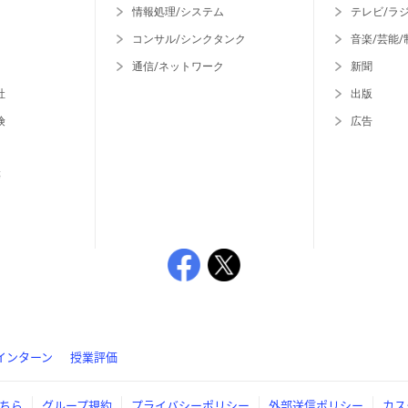
情報処理/システム
テレビ/ラ
コンサル/シンクタンク
音楽/芸能/
通信/ネットワーク
新聞
社
出版
険
広告
等
インターン
授業評価
ちら
グループ規約
プライバシーポリシー
外部送信ポリシー
カス