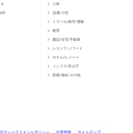
ジオ
人材
制作
流通/小売
トラベル/航空/運輸
教育
建設/住宅/不動産
レストラン/フード
ホテル/レジャー
インフラ/官公庁
医療/福祉/その他
タマーハラスメントポリシー
企業情報
サイトマップ