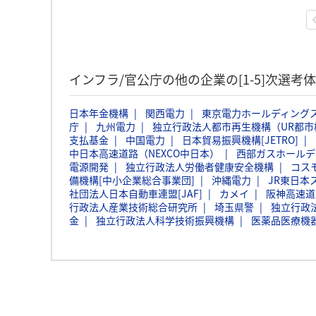
インフラ/官公庁の他の企業の[1-5]次選考
日本年金機構
関西電力
東京電力ホールディング
庁
九州電力
独立行政法人都市再生機構（UR都市
支払基金
中国電力
日本貿易振興機構[JETRO]
中日本高速道路（NEXCO中日本）
西部ガスホールデ
電源開発
独立行政法人労働者健康安全機構
コス
備機構[中小企業総合事業団]
沖縄電力
JR東日本
社団法人日本自動車連盟[JAF]
カメイ
阪神高速道
行政法人産業技術総合研究所
埼玉県警
独立行政
金
独立行政法人科学技術振興機構
医薬品医療機