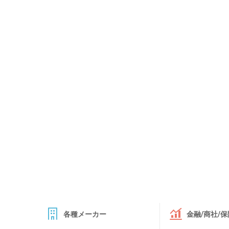
各種メーカー
金融/商社/保