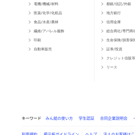
電機/機械/材料
都銀/信託/外銀
医薬/化学/化粧品
地方銀行
食品/水産/農林
信用金庫
繊維/アパレル服飾
総合商社/専門商
印刷
生命保険/損害保
自動車販売
証券/投資
クレジット信販
リース
キーワード
みん就の使い方
学生認証
合同企業説明会
利用規約
掲示板ガイドライン
ヘルプ
法人のお客様はこ