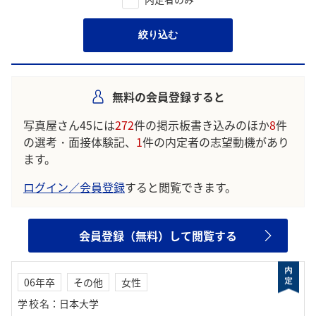
絞り込む
無料の会員登録すると
写真屋さん45には
272
件の掲示板書き込みのほか
8
件
の選考・面接体験記、
1
件の内定者の志望動機があり
ます。
ログイン／会員登録
すると閲覧できます。
会員登録（無料）して閲覧する
06年卒
その他
女性
学校名
：
日本大学