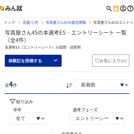
トップ
流通/小売
写真屋さん45の就活情報
写真屋さん45のエント
写真屋さん45の本選考ES・エントリーシート 一覧
（全4件）
本選考ES（エントリーシート）の設問・回答例
お気に入り
(
61
)
体験記を投稿する
4
全
件
絞り込み
卒年
選考フェーズ
内定者のみ