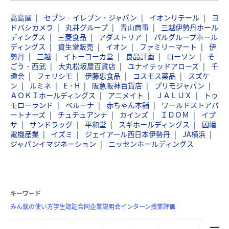
高島屋
セブン‐イレブン・ジャパン
イオンリテール
ヨ
ドバシカメラ
丸井グループ
青山商事
三越伊勢丹ホール
ディングス
三菱食品
アダストリア
パルグループホール
ディングス
資生堂販売
イオン
ファミリーマート
伊
勢丹
三越
イトーヨーカ堂
良品計画
ローソン
そ
ごう・西武
大丸松坂屋百貨店
ユナイテッドアローズ
千
趣会
フェリシモ
伊藤忠食品
コスモス薬品
スズケ
ン
ルミネ
E・H
阪急阪神百貨店
プリモジャパン
ＡＯＫＩホールディングス
アニメイト
ＪＡＬＵＸ
トゥ
モローランド
ベルーナ
赤ちゃん本舗
ワールドストアパ
ートナーズ
チュチュアンナ
カインズ
ＩＤＯＭ
イプ
サ
サンドラッグ
平和堂
スギホールディングス
因幡
電機産業
イズミ
ジェイアール西日本伊勢丹
JA横浜
ジャパンイマジネーション
ニッセンホールディングス
キーワード
みん就の使い方
学生認証
合同企業説明会
インターン
授業評価