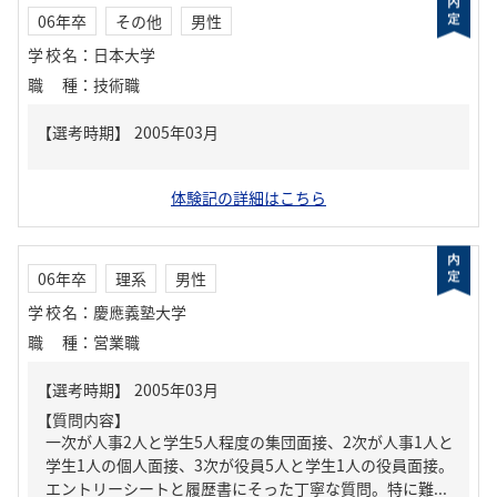
06年卒
その他
男性
学校名
：
日本大学
職種
：
技術職
体験記の詳細はこちら
06年卒
理系
男性
学校名
：
慶應義塾大学
職種
：
営業職
【質問内容】
一次が人事2人と学生5人程度の集団面接、2次が人事1人と
学生1人の個人面接、3次が役員5人と学生1人の役員面接。
エントリーシートと履歴書にそった丁寧な質問。特に難...