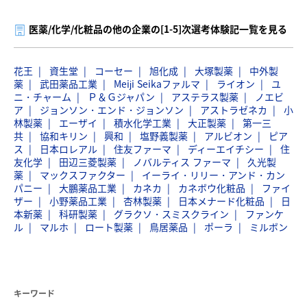
医薬/化学/化粧品の他の企業の[1-5]次選考体験記一覧を見る
花王
資生堂
コーセー
旭化成
大塚製薬
中外製
薬
武田薬品工業
Meiji Seikaファルマ
ライオン
ユ
ニ・チャーム
Ｐ＆Ｇジャパン
アステラス製薬
ノエビ
ア
ジョンソン・エンド・ジョンソン
アストラゼネカ
小
林製薬
エーザイ
積水化学工業
大正製薬
第一三
共
協和キリン
興和
塩野義製薬
アルビオン
ピア
ス
日本ロレアル
住友ファーマ
ディーエイチシー
住
友化学
田辺三菱製薬
ノバルティス ファーマ
久光製
薬
マックスファクター
イーライ・リリー・アンド・カン
パニー
大鵬薬品工業
カネカ
カネボウ化粧品
ファイ
ザー
小野薬品工業
杏林製薬
日本メナード化粧品
日
本新薬
科研製薬
グラクソ・スミスクライン
ファンケ
ル
マルホ
ロート製薬
鳥居薬品
ポーラ
ミルボン
キーワード