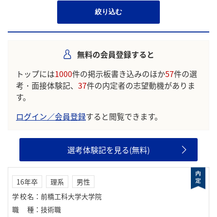
絞り込む
無料の会員登録すると
トップには
1000
件の掲示板書き込みのほか
57
件の選
考・面接体験記、
37
件の内定者の志望動機がありま
す。
ログイン／会員登録
すると閲覧できます。
選考体験記を見る(無料)
16年卒
理系
男性
学校名
：
前橋工科大学大学院
職種
：
技術職