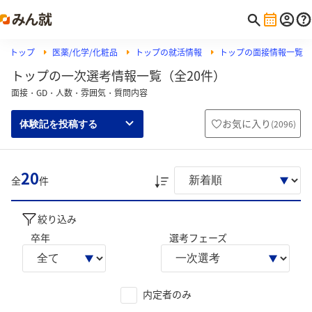
トップ
医薬/化学/化粧品
トップの就活情報
トップの面接情報一覧
トップの一次選考情報一覧（全20件）
面接・GD・人数・雰囲気・質問内容
お気に入り
(
2096
)
体験記を投稿する
20
全
件
絞り込み
卒年
選考フェーズ
内定者のみ