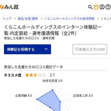
トップ
食品/水産/農林
くらこんホールディングスの就活情報
くらこ
くらこんホールディングスのインターン体験記一
覧-内定直結・選考優遇情報（全2件）
参加した先輩たちの口コミ・選考対策
お気に入り
(
1540
)
体験記を投稿する
参加した先輩たちの口コミ統計データ
オススメ度
2.7