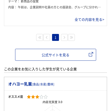
テーマ：
新商品の提案
内容：
午前は、企業説明や社員の方との座談会、グループに分かれてくらこん商品を使った調理実習を行い、商品の良さや改善点などについて話し合った。午後はグループごとに新商品提案に向けて話し合い、最後に発表を行った。
全ての内容を見る>
1
公式サイトを見る
この企業をお気に入りした学生が見ている企業
オハヨー乳業
[食品/水産/農林]
オススメ度