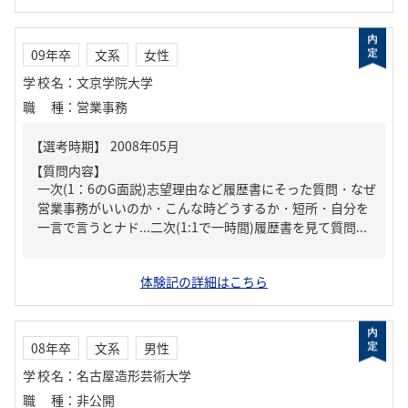
09年卒
文系
女性
学校名
：
文京学院大学
職種
：
営業事務
【質問内容】
一次(1：6のG面説)志望理由など履歴書にそった質問・なぜ
営業事務がいいのか・こんな時どうするか・短所・自分を
一言で言うとナド...二次(1:1で一時間)履歴書を見て質問...
体験記の詳細はこちら
08年卒
文系
男性
学校名
：
名古屋造形芸術大学
職種
：
非公開