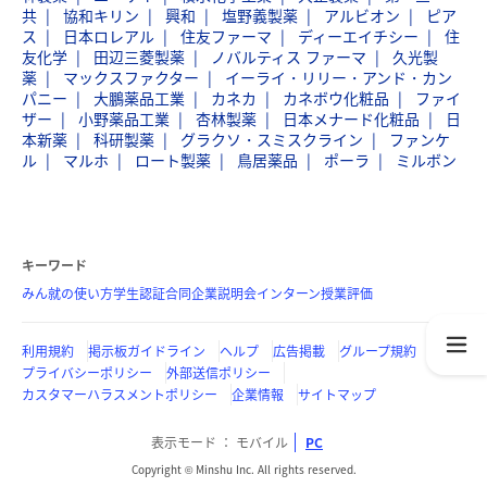
共
協和キリン
興和
塩野義製薬
アルビオン
ピア
ス
日本ロレアル
住友ファーマ
ディーエイチシー
住
友化学
田辺三菱製薬
ノバルティス ファーマ
久光製
薬
マックスファクター
イーライ・リリー・アンド・カン
パニー
大鵬薬品工業
カネカ
カネボウ化粧品
ファイ
ザー
小野薬品工業
杏林製薬
日本メナード化粧品
日
本新薬
科研製薬
グラクソ・スミスクライン
ファンケ
ル
マルホ
ロート製薬
鳥居薬品
ポーラ
ミルボン
キーワード
みん就の使い方
学生認証
合同企業説明会
インターン
授業評価
利用規約
掲示板ガイドライン
ヘルプ
広告掲載
グループ規約
プライバシーポリシー
外部送信ポリシー
カスタマーハラスメントポリシー
企業情報
サイトマップ
表示モード
モバイル
PC
Copyright © Minshu Inc. All rights reserved.