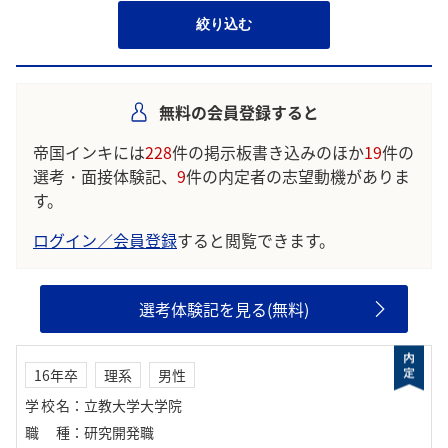
絞り込む
無料の会員登録すると
帝国インキには
228
件の掲示板書き込みのほか
19
件の
選考・面接体験記、
9
件の内定者の志望動機がありま
す。
ログイン／会員登録
すると閲覧できます。
選考体験記を見る(無料)
16年卒
理系
男性
学校名
：
立教大学大学院
職種
：
研究開発職