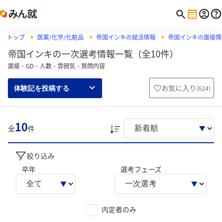
トップ
医薬/化学/化粧品
帝国インキの就活情報
帝国インキの面接情
帝国インキの一次選考情報一覧（全10件）
面接・GD・人数・雰囲気・質問内容
お気に入り
(
624
)
体験記を投稿する
10
全
件
絞り込み
卒年
選考フェーズ
内定者のみ