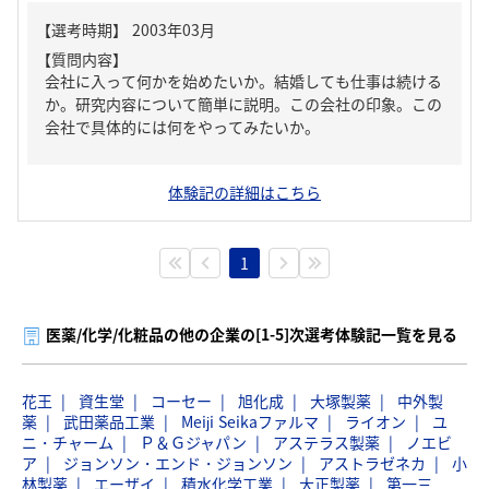
【質問内容】
会社に入って何かを始めたいか。結婚しても仕事は続ける
か。研究内容について簡単に説明。この会社の印象。この
会社で具体的には何をやってみたいか。
体験記の詳細はこちら
1
医薬/化学/化粧品の他の企業の[1-5]次選考体験記一覧を見る
花王
資生堂
コーセー
旭化成
大塚製薬
中外製
薬
武田薬品工業
Meiji Seikaファルマ
ライオン
ユ
ニ・チャーム
Ｐ＆Ｇジャパン
アステラス製薬
ノエビ
ア
ジョンソン・エンド・ジョンソン
アストラゼネカ
小
林製薬
エーザイ
積水化学工業
大正製薬
第一三