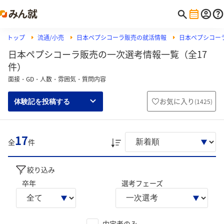
トップ
流通/小売
日本ペプシコーラ販売の就活情報
日本ペプシコー
日本ペプシコーラ販売の一次選考情報一覧（全17
件）
面接・GD・人数・雰囲気・質問内容
お気に入り
(
1425
)
体験記を投稿する
17
全
件
絞り込み
卒年
選考フェーズ
内定者のみ