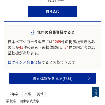
絞り込む
無料の会員登録すると
日本ペプシコーラ販売には
1269
件の掲示板書き込み
のほか
41
件の選考・面接体験記、
24
件の内定者の志
望動機があります。
ログイン／会員登録
すると閲覧できます。
選考体験記を見る(無料)
12年卒
文系
男性
学校名
：
関東学院大学