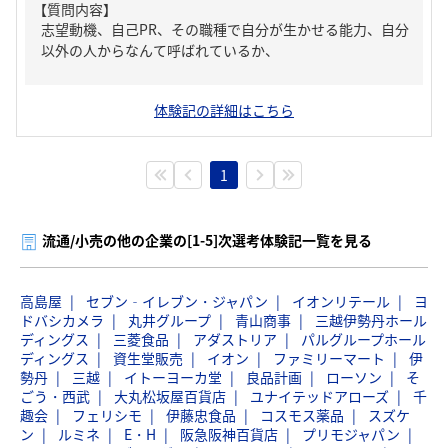
【質問内容】
志望動機、自己PR、その職種で自分が生かせる能力、自分
以外の人からなんて呼ばれているか、
体験記の詳細はこちら
1
流通/小売の他の企業の[1-5]次選考体験記一覧を見る
高島屋
セブン‐イレブン・ジャパン
イオンリテール
ヨ
ドバシカメラ
丸井グループ
青山商事
三越伊勢丹ホール
ディングス
三菱食品
アダストリア
パルグループホール
ディングス
資生堂販売
イオン
ファミリーマート
伊
勢丹
三越
イトーヨーカ堂
良品計画
ローソン
そ
ごう・西武
大丸松坂屋百貨店
ユナイテッドアローズ
千
趣会
フェリシモ
伊藤忠食品
コスモス薬品
スズケ
ン
ルミネ
E・H
阪急阪神百貨店
プリモジャパン