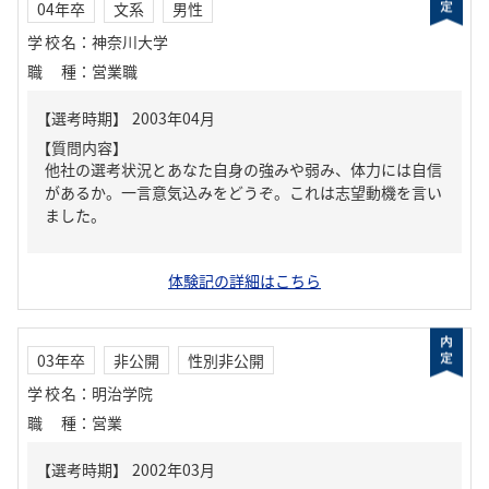
04年卒
文系
男性
学校名
：
神奈川大学
職種
：
営業職
【質問内容】
他社の選考状況とあなた自身の強みや弱み、体力には自信
があるか。一言意気込みをどうぞ。これは志望動機を言い
ました。
体験記の詳細はこちら
03年卒
非公開
性別非公開
学校名
：
明治学院
職種
：
営業