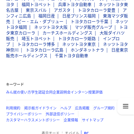
ヨタ
福岡トヨペット
兵庫トヨタ自動車
ネッツトヨタ東
名古屋
東京スバル
アガスタ
トヨタカローラ愛豊
ア
ンフィニ広島
福岡日産
日産プリンス福岡
東海マツダ販
売
ビー・エム・ダブリュー
トヨタカローラ千葉
ネッツ
トヨタ福岡
ネッツトヨタ大阪
マツダ販売グループ
トヨ
タ東京カローラ
カーチスホールディングス
大阪ダイハツ
販売
埼玉トヨペット
トヨタカローラ姫路
インプロ
ブ
トヨタカローラ博多
ネッツトヨタ東京
ネッツトヨタ
神奈川
トヨタカローラ広島
ホンダネットナラ
日産東京
販売ホールディングス
千葉トヨタ自動車
キーワード
みん就の使い方
学生認証
合同企業説明会
インターン
授業評価
利用規約
掲示板ガイドライン
ヘルプ
広告掲載
グループ規約
プライバシーポリシー
外部送信ポリシー
カスタマーハラスメントポリシー
企業情報
サイトマップ
表示モード
モバイル
PC