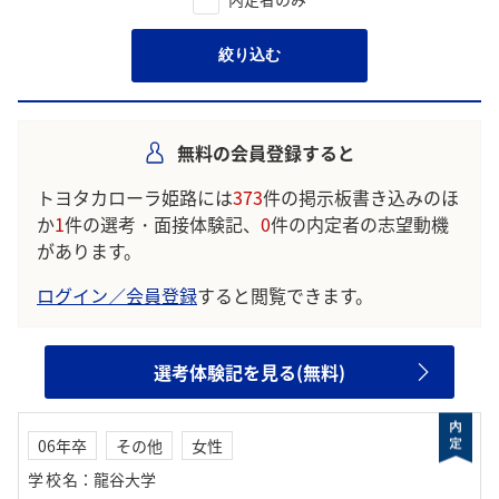
絞り込む
無料の会員登録すると
トヨタカローラ姫路には
373
件の掲示板書き込みのほ
か
1
件の選考・面接体験記、
0
件の内定者の志望動機
があります。
ログイン／会員登録
すると閲覧できます。
選考体験記を見る(無料)
06年卒
その他
女性
学校名
：
龍谷大学