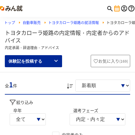
トップ
自動車販売
トヨタカローラ姫路の就活情報
トヨタカローラ
トヨタカローラ姫路の内定情報・内定者からのアド
バイス
内定承諾・辞退理由・アドバイス
お気に入り
(
169
)
体験記を投稿する
1
全
件
絞り込み
卒年
選考フェーズ
内定者のみ