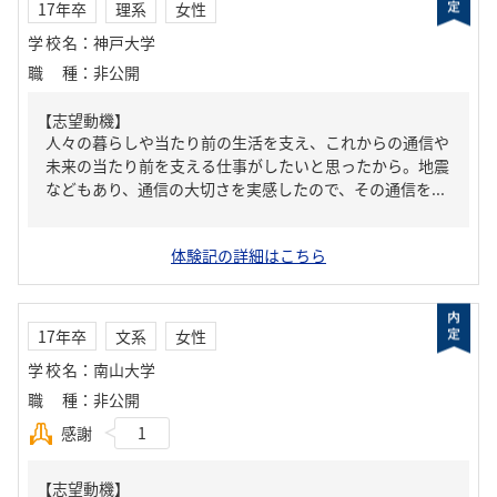
17年卒
理系
女性
学校名
：
神戸大学
職種
：
非公開
【志望動機】
人々の暮らしや当たり前の生活を支え、これからの通信や
未来の当たり前を支える仕事がしたいと思ったから。地震
などもあり、通信の大切さを実感したので、その通信を...
体験記の詳細はこちら
17年卒
文系
女性
学校名
：
南山大学
職種
：
非公開
感謝
1
【志望動機】