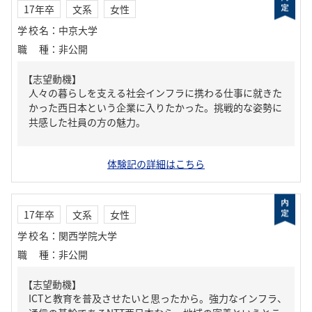
17年卒
文系
女性
学校名
：
中京大学
職種
：
非公開
【志望動機】
人々の暮らしを支える社会インフラに携わる仕事に就きた
かった西日本という企業に入りたかった。挑戦的な姿勢に
共感した社員の方の魅力。
体験記の詳細はこちら
17年卒
文系
女性
学校名
：
関西学院大学
職種
：
非公開
【志望動機】
ICTと教育を普及させたいと思ったから。強力なインフラ、