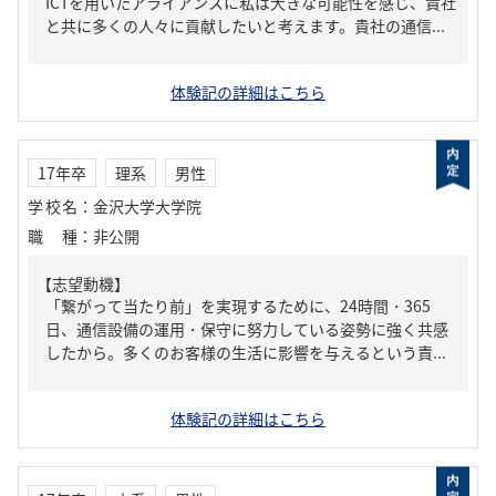
ICTを用いたアライアンスに私は大きな可能性を感じ、貴社
と共に多くの人々に貢献したいと考えます。貴社の通信...
体験記の詳細はこちら
17年卒
理系
男性
学校名
：
金沢大学大学院
職種
：
非公開
【志望動機】
「繋がって当たり前」を実現するために、24時間・365
日、通信設備の運用・保守に努力している姿勢に強く共感
したから。多くのお客様の生活に影響を与えるという責...
体験記の詳細はこちら