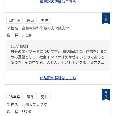
体験記の詳細はこちら
18年卒
理系
男性
学校名
：
奈良先端科学技術大学院大学
職種
：
非公開
【志望動機】
自分のエピソードについて言及(省略)同時に、連携をとるた
めの基盤として、社会インフラは欠かせないものであると
気づき、その中でも、人と人、モノとモノを繋げる力を...
体験記の詳細はこちら
18年卒
理系
男性
学校名
：
九州大学大学院
職種
：
非公開