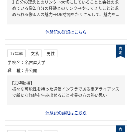
1.自分の理念とのリンク→大切にしていることと会社の求
めている像2.自分の経験とのリンク→やってきたことと求
められる像3.人の魅力→OB訪問をたくさんして、魅力を...
体験記の詳細はこちら
17年卒
文系
男性
学校名
：
名古屋大学
職種
：
非公開
【志望動機】
様々な可能性を持った通信インフラである事アライアンス
で新たな価値を生み出せること社員の方の熱い思い
体験記の詳細はこちら