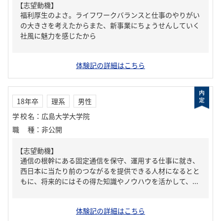
【志望動機】
福利厚生のよさ。ライフワークバランスと仕事のやりがい
の大きさを考えたからまた、新事業にちょうせんしていく
社風に魅力を感じたから
体験記の詳細はこちら
18年卒
理系
男性
学校名
：
広島大学大学院
職種
：
非公開
【志望動機】
通信の根幹にある固定通信を保守、運用する仕事に就き、
西日本に当たり前のつながるを提供できる人材になるとと
もに、将来的にはその得た知識やノウハウを活かして、...
体験記の詳細はこちら