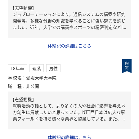
【志望動機】
ジョブローテーションにより，通信システムの構築や研究
開発等，多様な分野の知識を学べることに強い魅力を感じ
ました．近年，大学での講義やスポーツの精密判定などI...
体験記の詳細はこちら
18年卒
理系
男性
学校名
：
愛媛大学大学院
職種
：
非公開
【志望動機】
就職活動の軸として、より多くの人や社会に影響を与え地
方創生に貢献したいと思っていた。NTT西日本は広大な事
業フィールドを持ち様々な業界と協業している。また、...
体験記の詳細はこちら