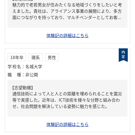
魅力的で老若男女が住みたくなる地域づくりをしたいと考
えました。貴社は、アライアンス事業の展開により、多方
面につながりを持っており、マルチベンダーとしてお客...
体験記の詳細はこちら
18年卒
理系
男性
学校名
：
名城大学
職種
：
非公開
【志望動機】
通信技術によって人と人との距離を埋められることを震災
等で実感した。近年は、ICT技術を様々な分野と組み合わ
せ、社会問題を解決している姿勢に魅力を感じた。
体験記の詳細はこちら