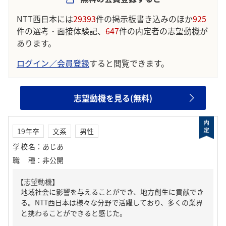
NTT西日本には
29393
件の掲示板書き込みのほか
925
件の選考・面接体験記、
647
件の内定者の志望動機が
あります。
ログイン／会員登録
すると閲覧できます。
志望動機を見る(無料)
19年卒
文系
男性
学校名
：
あじあ
職種
：
非公開
【志望動機】
地域社会に影響を与えることができ、地方創生に貢献でき
る。NTT西日本は様々な分野で活躍しており、多くの業界
と携わることができると感じた。