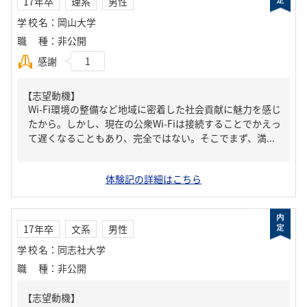
17年卒
理系
男性
学校名
：
岡山大学
職種
：
非公開
感謝
1
【志望動機】
Wi-Fi環境の整備など地域に密着した社会貢献に魅力を感じ
たから。しかし、現在の公衆Wi-Fiは接続することでかえっ
て遅くなることもあり、完全ではない。そこでまず、満...
体験記の詳細はこちら
17年卒
文系
男性
学校名
：
同志社大学
職種
：
非公開
【志望動機】