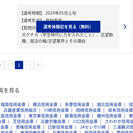
選考体験記を見る（無料）
【質問内容・課題】
ガクチカ（学生時代に力を入れたこと）、志望動
機、就活の軸/志望業界とその理由
1
一覧を見る
城南信用金庫
横浜信用金庫
多摩信用金庫
城北信用金庫
信
近畿産業信用組合
川崎信用金庫
岡崎信用金庫
岐阜信用金庫
広島信用金庫
東京東信用金庫
碧海信用金庫
播州信用金庫
東
金庫
芝信用金庫
近畿労働金庫
川口信用金庫
さわやか信用
用金庫
青梅信用金庫
日新信用金庫
JAセレサ川崎
三浦藤沢
信用金庫
東海労働金庫
兵庫信用金庫
姫路信用金庫
豊田信用