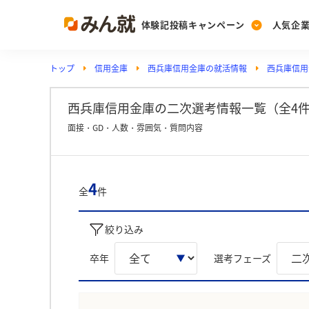
体験記投稿キャンペーン
人気企
トップ
信用金庫
西兵庫信用金庫の就活情報
西兵庫信用
Post
Ranking
PickUp
投稿する
ランキングを見る
注目の企業特集
西兵庫信用金庫の二次選考情報一覧（全4
面接・GD・人数・雰囲気・質問内容
Vote
投票する
4
全
件
動画で知ろう！業界・
絞り込み
卒年
選考フェーズ