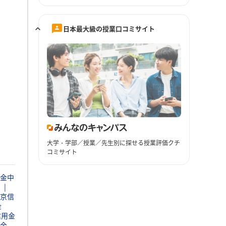
日本最大級の授業口コミサイト
大学・学部／授業／先生別に探せる授業評価クチ
コミサイト
金中
京信
金
信用金
金