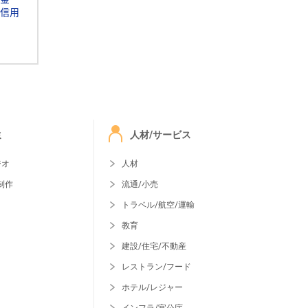
信用
ミ
人材/サービス
ジオ
人材
制作
流通/小売
トラベル/航空/運輸
教育
建設/住宅/不動産
レストラン/フード
ホテル/レジャー