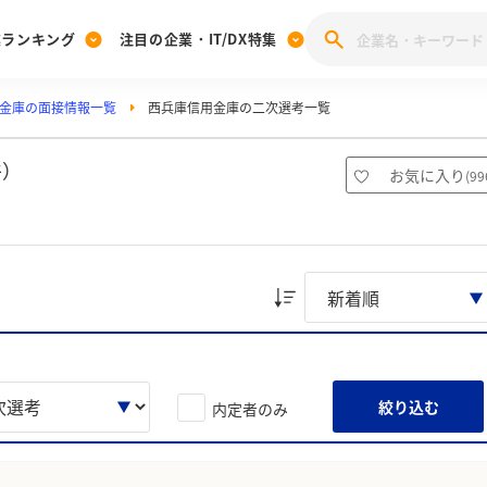
業ランキング
注目の企業・IT/DX特集
金庫の面接情報一覧
西兵庫信用金庫の二次選考一覧
注目の企業特集
みんなのIT業界新卒就職人気企業ランキング
みんな
[27卒] 本選考体験記投稿キャンペーン
28卒 注目企業特集
27卒 注目企業特集
みんなのDX企業就職ブランド調査
件）
お気に入り
(
99
注目のIT・DX企業特集
28卒 IT・DX企業特集
27卒 IT・DX企業特集
28卒
みんなのIT業界新卒就職人気企業ランキング
みんな
企業研究
絞り込む
内定者のみ