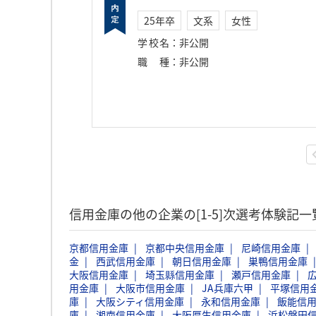
25年卒
文系
女性
学校名
：
非公開
職種
：
非公開
信用金庫の他の企業の[1-5]次選考体験記
京都信用金庫
京都中央信用金庫
尼崎信用金庫
金
西武信用金庫
朝日信用金庫
巣鴨信用金庫
大阪信用金庫
埼玉縣信用金庫
瀬戸信用金庫
用金庫
大阪市信用金庫
JA兵庫六甲
平塚信用
庫
大阪シティ信用金庫
永和信用金庫
飯能信
庫
湘南信用金庫
大阪厚生信用金庫
浜松磐田