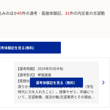
込みのほか
45
件の選考・面接体験記、
31
件の内定者の志望動
。
選考体験記を見る(無料)
【質問内容・課題】
選考体験記を見る（無料）
周りからどんな人といわれる？、ガクチカ（学生
時代に力を入れたこと）、授業やゼミ、卒論につ
いて、志望動機、就活の軸/志望業界とその理由...