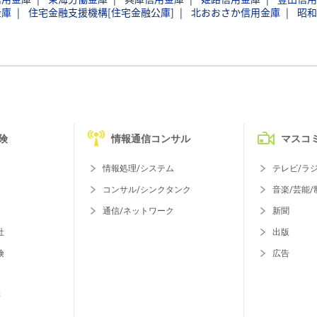
金庫
住宅金融支援機構[住宅金融公庫]
北おおさか信用金庫
昭和
険
情報通信コンサル
マスコ
情報処理/システム
テレビ/ラ
コンサル/シンクタンク
音楽/芸能/
通信/ネットワーク
新聞
社
出版
険
広告
等