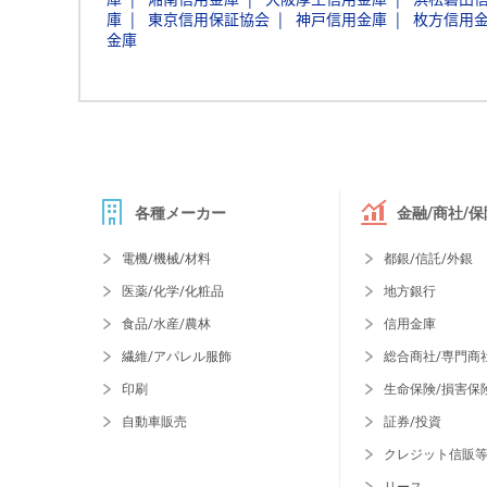
庫
東京信用保証協会
神戸信用金庫
枚方信用
金庫
各種メーカー
金融/商社/保
電機/機械/材料
都銀/信託/外銀
医薬/化学/化粧品
地方銀行
食品/水産/農林
信用金庫
繊維/アパレル服飾
総合商社/専門商
印刷
生命保険/損害保
自動車販売
証券/投資
クレジット信販