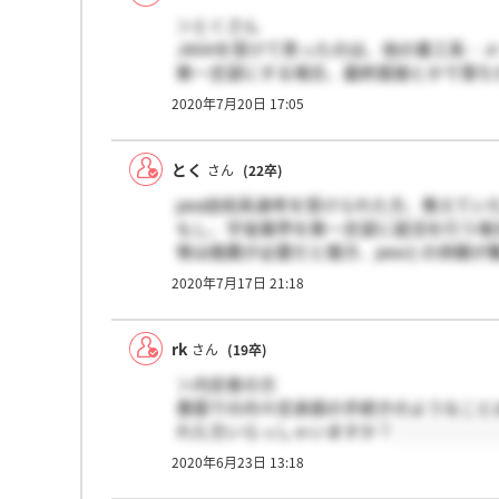
＞とくさん
JAXAを受けて思ったのは、他の重工系・
第一志望にする場合、最終面接とかで落ち
2020年7月20日 17:05
選考が遅いこともあり、他の重工系・メー
とく
さん
(22卒)
jaxa技術系選考を受けられた方、教えてい
もし、宇宙業界を第一志望に就活を行う場合
等は推薦が必要だと聞き、jaxaとの併願
2020年7月17日 21:18
rk
さん
(19卒)
＞内定者の方
書面での内々定承諾の手続きのようなこと
れた方いらっしゃいますか？
2020年6月23日 13:18