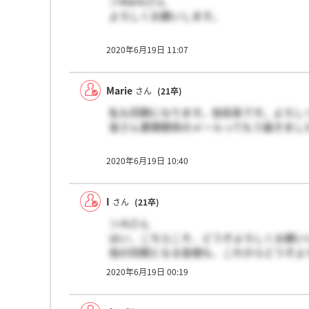
＞Marieさん
よろしくお願いします。
私はまだ電話での内定連絡のみで、それ以
2020年6月19日 11:07
みなさんも同じ状況でしょうか？
私もその辺り気になっているので、みなさ
Marie
さん
(21卒)
私も同期になります。技術系です。よろし
皆さん書類関係のメールってもう届きまし
2020年6月19日 10:40
I
さん
(21卒)
＞rkさん
はい、こちらこそ、どうぞよろしくお願い
他の同期となる皆様も、これからどうぞよ
2020年6月19日 00:19