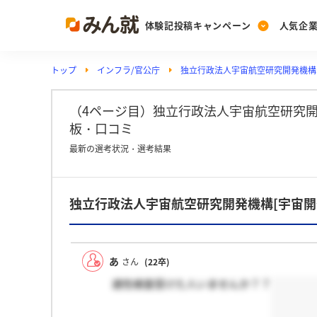
体験記投稿キャンペーン
人気企
トップ
インフラ/官公庁
独立行政法人宇宙航空研究開発機構
Post
Ranking
PickUp
投稿する
ランキングを見る
注目の企業特集
（4ページ目）独立行政法人宇宙航空研究開
板・口コミ
最新の選考状況・選考結果
Vote
投票する
独立行政法人宇宙航空研究開発機構[宇宙
動画で知ろう！業界・
あ
さん
(22卒)
適性検査受けた人いませんか？？