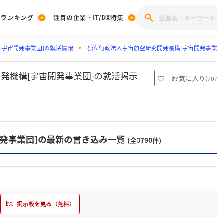
業ランキング
注目の企業・IT/DX特集
[宇宙開発事業団]の就活情報
独立行政法人宇宙航空研究開発機構[宇宙開発事業
注目の企業特集
みんなのIT業界新卒就職人気企業ランキング
みんな
[27卒] 本選考体験記投稿キャンペーン
28卒 注目企業特集
27卒 注目企業特集
みんなのDX企業就職ブランド調査
発機構[宇宙開発事業団]の就活掲示
お気に入り
(
70
注目のIT・DX企業特集
28卒 IT・DX企業特集
27卒 IT・DX企業特集
28卒
みんなのIT業界新卒就職人気企業ランキング
みんな
開発事業団]の最新の書き込み一覧
企業研究
(全3790件)