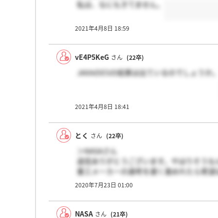
私は、なにもきてません。
2021年4月8日 18:59
vE4P5KeG
さん
(22卒)
JAXAのESの結果は出ているのでしょうか
2021年4月8日 18:41
とく
さん
(22卒)
＞NASAさん
返信ありがとうございます。やはりそうなん
重工メーカーの選考を遅く進めれたら希望
2020年7月23日 01:00
もし他に受けていた企業等あれば教えてい
NASA
さん
(21卒)