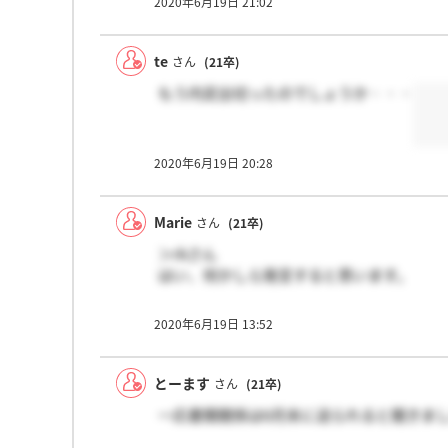
2020年6月19日 21:02
te
さん
(21卒)
もう内定出切ったのでしょうか・・・
2020年6月19日 20:28
Marie
さん
(21卒)
＞rkさん
はい、何かしら発言すると思います。
＞とーますさん
2020年6月19日 13:52
まだもう少しかかるのですね
郵送で何か送られてくるのでしょうか。そ
とーます
さん
(21卒)
一応書類関係は6月末に送られると聞きま