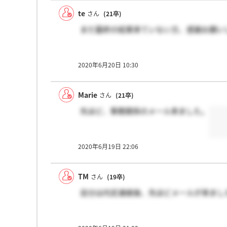
te
さん
(21卒)
まだ最終の結果来ていない方、感謝お願い
2020年6月20日 10:30
Marie
さん
(21卒)
先ほど、事務関係のメール来ました。
2020年6月19日 22:06
TM
さん
(19卒)
自分は内定連絡後、先ほどメールが来まし