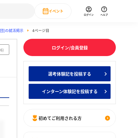
イベント
ログイン
ヘルプ
団]の就活掲示
4ページ目
Event
の新卒就職人気企業ランキング
みんなのインターン人気企業ランキン
直近のイベント一覧
ログイン/会員登録
76
)
もっと見る
 IT・DX現場社員インタビュー
選考体験記を投稿する
の新卒就職人気企業ランキング
みんなのインターン人気企業ランキン
インターン体験記を投稿する
初めてご利用される方