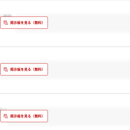
します。
た！