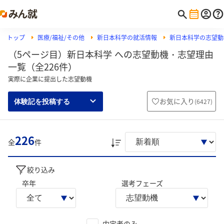
トップ
医療/福祉/その他
新日本科学の就活情報
新日本科学の志望動
（5ページ目）新日本科学 への志望動機・志望理由
一覧（全226件）
実際に企業に提出した志望動機
お気に入り
(
6427
)
体験記を投稿する
226
全
件
絞り込み
卒年
選考フェーズ
内定者のみ