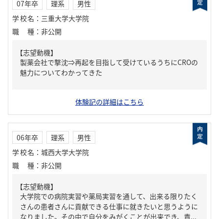
07年卒
理系
男性
学校名
：
三重大学大学院
職種
：
非公開
【志望動機】
製薬会社で撃沈⇒再起を目指して受けているうちにCROの
魅力についてわかってきた
体験記の詳細はこちら
06年卒
理系
男性
学校名
：
城西大学大学院
職種
：
非公開
【志望動機】
大学院での病院実習や薬局実習を通して、出来る限りたく
さんの患者さんに貢献できる仕事に就きたいと思うように
なりました。その中で自分をみがくことが出来でき、責...