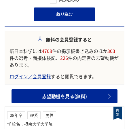
絞り込む
無料の会員登録すると
新日本科学には
4708
件の掲示板書き込みのほか
303
件の選考・面接体験記、
226
件の内定者の志望動機が
あります。
ログイン／会員登録
すると閲覧できます。
志望動機を見る(無料)
08年卒
理系
男性
学校名
：
摂南大学大学院