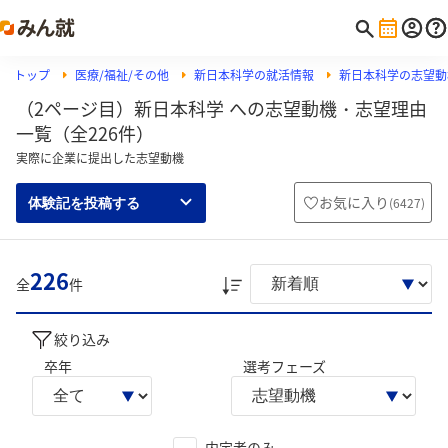
トップ
医療/福祉/その他
新日本科学の就活情報
新日本科学の志望動
（2ページ目）新日本科学 への志望動機・志望理由
一覧（全226件）
実際に企業に提出した志望動機
お気に入り
(
6427
)
体験記を投稿する
226
全
件
絞り込み
卒年
選考フェーズ
内定者のみ