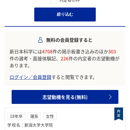
絞り込む
無料の会員登録すると
新日本科学には
4708
件の掲示板書き込みのほか
303
件の選考・面接体験記、
226
件の内定者の志望動機が
あります。
ログイン／会員登録
すると閲覧できます。
志望動機を見る(無料)
18年卒
理系
女性
学校名
：
新潟大学大学院