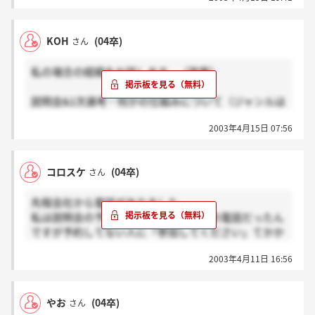
KOH
(04卒)
さん
私の場合の経緯をお話します。（営業）
説明会&1次選考…何かの仕組みについて（ジャンルは
何でも可）
2003年4月15日 07:56
2次選考…1次の時に書いたものを発表（一部の人）、
軽く面接
3次選考…あらゆる場合（トラブルなど）を想定して
コロスケ
(04卒)
さん
の対処法を話し合う？といった感じ。面接という形式
ではなかったです。
先程会社から電話がありました。
4次選考…プレ商品開発、プレ営業会議、プレゼン
私は説明会の予約をしていたので確認の電話だったん
内定
ですが予約してない人に「参加してください」てかか
といった感じです。頑張って下さい。
ってくるなんて意外でした。
2003年4月11日 16:56
13日の17：00から行ってきます。
筆記特殊なのかぁ。
やお
(04卒)
さん
色んな意味で期待して説明会行ってきます。