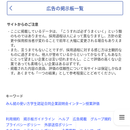
広告の掲示板一覧
サイトからのご注意
ここに掲載しているデータは、「こうすれば必ずうまくいく」という類
のものではありません。採用過程は人によって異なりますし、方針の変
更や採用担当者が変わることで前年と大幅に変更される場合もありえま
す。
また、言うまでもないことですが、採用過程に対する感じ方は主観的な
ものに過ぎません。他人が誉めているからといってかならずしもあなた
にとって望ましい企業とは言い切れませんし、ここで評価の高くない企
業であっても素晴らしい企業はあるはずです。
掲載された内容の真偽、評価の信頼性について当サイトは保証しかねま
す。あくまでも「一つの結果」として参考程度にとどめてください。
キーワード
みん就の使い方
学生認証
合同企業説明会
インターン
授業評価
利用規約
掲示板ガイドライン
ヘルプ
広告掲載
グループ規約
プライバシーポリシー
外部送信ポリシー