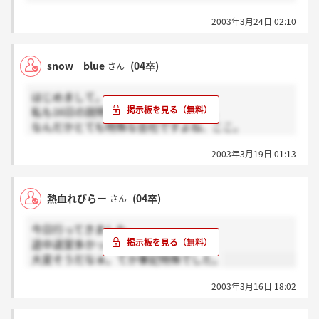
2003年3月24日 02:10
snow blue
(04卒)
さん
はじめまして。
私も16日の説明会を受けてきた者です。
なんだかとても特殊な会社ですよね、ここ。
興味は惹かれるけれど、私の能力ではとてもついて行
2003年3月19日 01:13
けなそうな感じでした。現に、あの試験の半分を白紙
で提出してきましたし。
なので、この会社は縁が無かったともう諦めてます。
熱血れびらー
(04卒)
さん
ところで、圧迫面接ってどういった感じの面接なので
今日行ってきました。
すか?
途中退室多かったですネ…。
よければ教えてください。
大変そうだなぁ。てか筆記特殊でした。
2003年3月16日 18:02