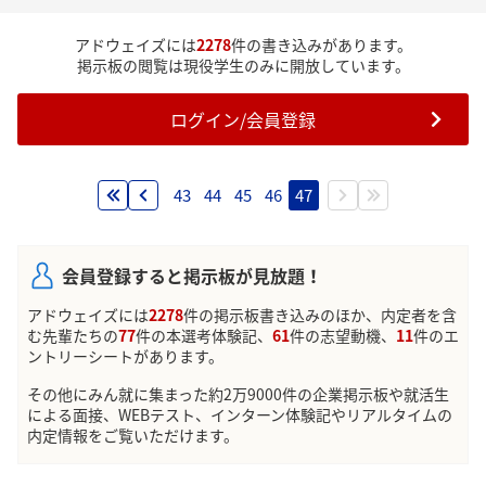
アドウェイズには
2278
件の書き込みがあります。
掲示板の閲覧は現役学生のみに開放しています。
ログイン/会員登録
43
44
45
46
47
会員登録すると掲示板が見放題！
アドウェイズには
2278
件の掲示板書き込みのほか、内定者を含
む先輩たちの
77
件の本選考体験記、
61
件の志望動機、
11
件のエ
ントリーシートがあります。
その他にみん就に集まった約2万9000件の企業掲示板や就活生
による面接、WEBテスト、インターン体験記やリアルタイムの
内定情報をご覧いただけます。