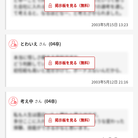
とゆーことで内定いただきました。入りたいって思っ
た会社に入れるのは幸せです。これまでの選考を通し
て考えると、なるほどなー、と考えさせられました。
最初はホントに一体何をやってるのか分かりませんで
2003年5月15日 13:23
したが、今考えると、おそろしく合理的な選考だった
ことが分かります。
結局、働くってのは、ああやって、取引先も漠然とし
とわいえ
(04卒)
さん
たものしかないニーズを、質問したり、提案したりし
て、ちょっとずつ引き出しながら、具体的なものに変
本当に怪しさ極まる会社ですな。
えていくって事なんですね。
どう判断していいのか。
社会に出ると、この選考のように答えも決まっていな
初任給も高いと見せかけて、ボーナスないんだから、
い混沌とした世界ってことなんだ、って思い知らされ
大した額にはならないし、昇給の制度がまだまともに
ました。だからこそクリエイティブな面を最大限に振
2003年5月12日 21:16
出来てないじゃん。
絞れば、仕事は面白いものになっていくんでしょう。
最終選考も非常に創造的なものでしたよね。社長も副
社長も、その場で考え考え、我々も考え考え。何がな
考え中
(04卒)
さん
んだか分からなくなっては、また戻ってくるみたい
な。（情報を小出しにして、ちょっと進めては作戦会
私も人生は面白いもん勝ちと思う派です。
議、ちょっと進めては作戦会議してましたね）
多分ここに入れば、普通体験できないような変わった
あの日は、ああ、ここで働けたらなって素直に感じて
体験、技能ができるかなと思います。
しまいました。最初は、説明会の例のビデオで衝撃受
生理的に合わないと思った人は仕方ないですが、
けて、入りたいなー、なんて書きましたが、選考進ん