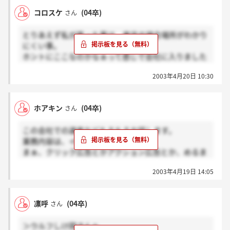
っているみたいですし、ほかの社員はスズメの涙程度
コロスケ
(04卒)
さん
ということにはなるのでしょうか
とりあえず私が思った事は、東京の場合場所がわかり
にくい事。
ホントにここなのかなぁって感じで会社に入りました
w
2003年4月20日 10:30
テストに関してはホアキンさんがおっしゃっている通
りです。即戦力があるかどうかを見ているのだと思い
ます。
ホアキン
(04卒)
さん
みなさんのおっしゃっている通り、ちょっと「そのビ
この会社での選考などもろもろお話します。
デオはないだろ」といった印象をうけました。テスト
業務内容は、インターネット広告？
の最中は終始社長が珈琲を飲んで・・・匂いがw
まぁ、クリック広告とかアクション広告とか、めるま
がとか…かな。
海外進出についてもつっこんだ内容の質問をしても返
2003年4月19日 14:05
メディアとクライアントの仲介業みたいな仕事。
答は曖昧なものでした。まだそこまで踏み込んで考え
てはないのだなといった印象をうけました。
副社長がヤバイとか、下の掲示板で書いてあります
若い会社なので柔軟であるとは思うのですが、私には
凛呼
(04卒)
さん
が、会えば分かります（笑）。
向かないかな？と思ってしまいました。
選考方法とかについては、方法がはっきりしていない
＞ウルフしけ岡さんへ
せいか、あちら側からの質問の意図が分からないこと