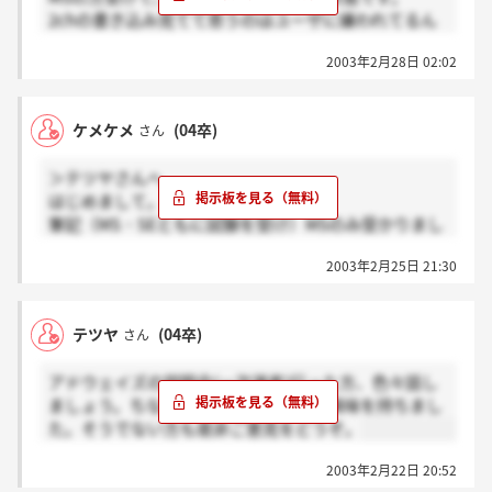
2chの書き込み見てて思うのはユーザに嫌われてるん
だなって感じですね…
2003年2月28日 02:02
それとは別ですが、ノルマとかきついのかなぁと不安
になってる今日この頃です…
ケメケメ
(04卒)
さん
＞テツヤさんへ
はじめまして。
筆記（MS・SEともに試験を受け）MSのみ受かりまし
た。
2003年2月25日 21:30
面接までは時間があるので、
じっくり考えたいと思っています。
やっぱり、会社の雰囲気とか評判とか
テツヤ
(04卒)
さん
すべてをひっくるめて決めたいので。
テツヤさんも、いろいろ調べてみてください。
アドウェイズの説明会(一次選考)行った方、色々話し
情報交換しましょう。
ましょう。ちなみに僕はかなり会社に興味を持ちまし
参考程度ですが（あくまで参考に）、
た。そうでない方も是非ご意見をどうぞ。
2chでたたかれてました。
僕は、心配していませんが、
2003年2月22日 20:52
いろいろ見てみたほうがよろしいかと…