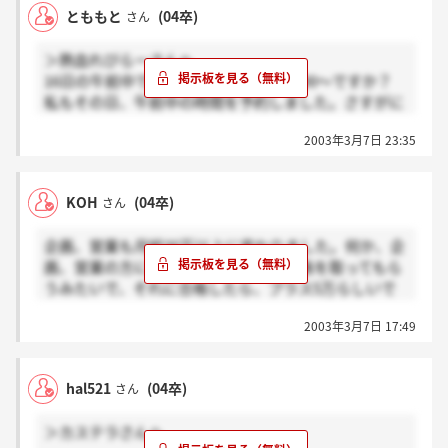
とももと
(04卒)
さん
＞熱血れびらーさんへ
16日の午前中ですか？もしかして10：00～ですか？
私もその日、午前中の時間を予約しました。さすがに
17：00～はきついので。
2003年3月7日 23:35
＞カステラさんへ
リクナビで予約という方法で言えばよかったですね。
KOH
(04卒)
さん
考えつかなかったです。断るに断れないし、とりあえ
ず説明会は参加してきます。その後選考進むかはわか
企画、営業も月給30万以上に変わりました。何か、企
りませんが。
画、営業の方には社内アナリストの資格を取ってもら
うみたいで、それに合格したら、プラス5万らしいで
す。それにしても、これで大丈夫なのかな、っていう
2003年3月7日 17:49
気は確かにします。今度、質問させてもらえるような
ので、聞いてきますが…。
hal521
(04卒)
さん
あと、2chにあることをこの掲示板見て知ったので、
見てきました。あれに影響受けるのはどうかと…。自
＞カステラさんへ
分の知っている人間もあのサイトで中傷にあったこと