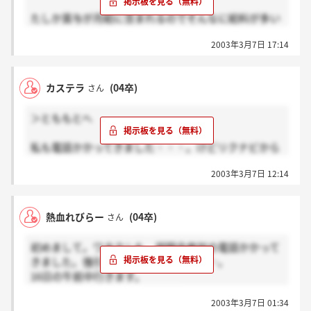
があるので分かりますが、デマが多い上に、それに喰
たしか賞与が月給に含まれるのでそんなに給料が多い
いつくおかしな人まで加わるので、どうしようもない
ってことはないと思います。ちなみに説明会ではMSは
です。自分の目で見極めた方がよろしいかと思いま
2003年3月7日 17:14
月給25万という話でしたが、3次面接を受けたときに
す。
は30万に上がったと言われました。それでも年収360
万ですから、そう高くもないと思います。
カステラ
(04卒)
さん
＞とももとへ
私も電話かかってきました・・・。けどリクナビから
説明会の予約しときますっていいました。会社かかっ
2003年3月7日 12:14
てきたらなんか緊張しますよね・・・へたに断りにく
いもんですよね。実際リクナビとHPをみたんですが、
待遇が月給33万以上って書いてました。これってあり
熱血れびらー
(04卒)
さん
えなくないですか？？強引やけど営業とかで、目標以
上に契約とれたらとかやったらわからんでもないです
初めまして。ワタクシも、説明会参加の電話かかって
けど・・・あと、HP見て副社長確かに気持ち悪いかも
きました。強引に予約、、、。大阪弁…。
＾＾；
16日の午前中行きます。
後2ちゃんねるはあんまし当てにしないほうがいいで
2chも見てきました。う～ん…。
すよ！あそこは殆ど中傷ばっかりでヘコミます・・・
2003年3月7日 01:34
この会社についてのコメントはまじがってるとは思わ