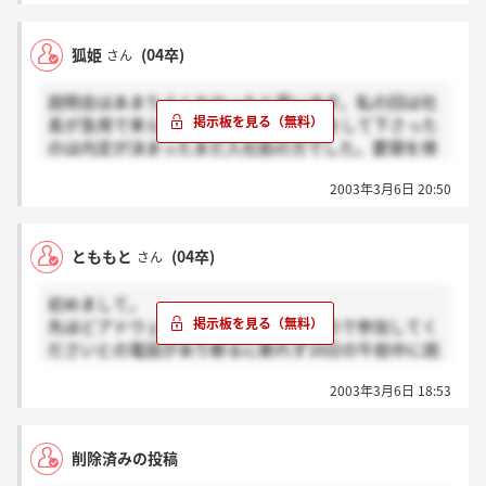
なかったですが。
狐姫
(04卒)
さん
説明会はあまりよくなかったと思います。私の回は社
長が急用で来られなかったため、説明をして下さった
のは内定が決まったまだ入社前の方でした。要領を得
てなかったと思いますが、筆記試験はおもしろかった
2003年3月6日 20:50
です。まだこの会社は出来て新しいので、会社の体裁
が整っていないのはしょうがないのかなと思います。
ここの会社の鍵は社長だと思います。社長の経営手腕
とももと
(04卒)
さん
が確かなものであれば、共に会社作りから始められて
楽しいかもしれません。私は次の土曜2次を受けます
初めまして。
が、そんなことを言いながらも少々迷っており、社長
先ほどアドウェイズから説明会があるので参加してく
を見てからいろいろ決めようと思います。副社長はち
ださいとの電話があり断るに断れず16日の午前中に説
ょっといけませんよねぇ。でも自分が会社で上にのぼ
明会の予約を入れてしまいましたが、あまり評判が良
るつもりなら、良いのかも。
2003年3月6日 18:53
くないのでちょっと悩んでます。
何度か電話があったので新卒採用に積極的なのかなと
思ってしまったのですが2chの書込みなど見てみると
削除済みの投稿
ちょっと？です。同じような境遇の方いらっしゃいま