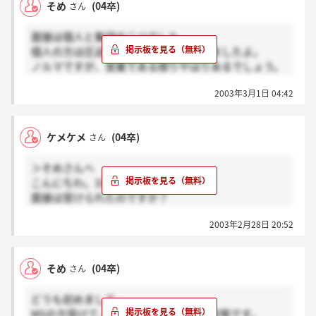
そめ
(04卒)
さん
せめてマナーにするなりポケットに入れといて欲しい
です。
面接は個人と集団の二つでした。
そして副社長が実際に後ろにいるのに説明をあらかじ
個人の方は圧迫面接されている子もいましたよ。
め撮っておいたVTRですますところもあまりよく思え
ノルマですが、営業である限りやはりあるでしょう。
ませんでした。
ノルマのハードルが僕は気になりますね…
2003年3月1日 04:42
人数も少ないですしきつそうな気がします。
選考が進んでいるみなさん落ちた奴の負け犬の遠吠え
だと思って下さいね。
ケメケメ
(04卒)
さん
＞そめさんへ
こんにちわ。3次選考待ちってことは、
面接は受けられたのですか？
もし、受けられたのなら、どのような面接でしたか？
2003年2月28日 20:52
それと、やっぱりノルマとかあるんですかね？？
説明会では、3ヶ月に1つは新しいビジネスプランを考
そめ
(04卒)
さん
えるということでしたが、それは、会社全員で考える
みたいな言い方をしておられたので…
どうも初めまして。
MSの方受けて、私は今3次試験待ちの状態です。