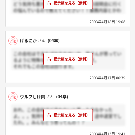
どう気持ち悪かったの？？私も今ここの説明会に行く
もありました。
の悩んでいるので教えてください！！業務内容とかわ
とゆうか、副社長は何言っても無表情なので、答える
からないし、いろんな手段を使って連絡してくるから
身としては、何かしっくりきません。
2003年4月18日 19:08
とりあえず、行こうかぐらいに考えているんですけど
ここの業務内容とかは、行く前に理解して参加した方
他のみなさんも教えてください☆
がいいかも。
げるにか
(04卒)
さん
スタンスとしては、即戦力を雇うような感じ。
営業会議とかプレゼンとかあったし。
この会社はできたばかりなせいか、皆さんが思ってい
るように特殊な会社ではあると思います。
…本当に興味のある人向けだと私は思いました。
それでもこの会社は回ります。
とりあえず選考は通常には無いような、ある意味面白
ちなみに、最終選考の結果は電話です。
2003年4月17日 00:39
いものでしょう。いい経験になると思います。
「内定」「不合格」に加えて「保留」がありました。
内定を取った皆さん。
入社するしないはそれぞれの判断だと思います。
…保留？就職活動する身としては、微妙な結果だと思
ウルフしけ岡
(04卒)
さん
がんばりましょう。
うのですが…。
おれ、この会社ほど会わないと思ったのなかった
長々と申し訳ないです。
よ。。。気持ちわるかったもん。当然 途中退室でし
たわ。。みんなどう思ってんの！？
2003年4月15日 19:41