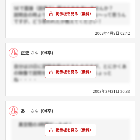
SEで面接（説得？）受けられた方いませんか？
説明会の時よりはだいぶ感じよかったな～って思うん
ですが、どう思われたか教えてください！
知識0の私が、正直2週間で本一冊マスターするのって
2003年4月9日 02:42
かなり無理とは思うんですが・・・
正史
(04卒)
さん
自分は15日に説明会受けてきたのですが、とにかくあ
の映像で説明を済まそうって言うのがちょっと
ね・・・・
2003年3月31日 20:33
結果が今現在できてないってことは落ちたのか・・・
まぁ、なんかすごく自分とは雰囲気が違ったからいい
のだけれど・・・・
あ
(04卒)
さん
ちなみに3月15，16日に受けた方で合否が出てる方っ
ていますか？
異空間の3時間だったぜ！