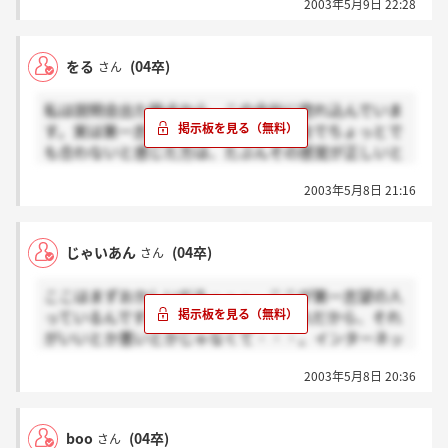
2003年5月9日 22:28
私は逆にこんなでいいのか？？と思うような体制で動
でいく中で「会社は本気です」って言葉は本当だった
いてる会社に興味持ちましたね。
んだと感じ、真剣に惚れ込んでしまいました。
会社との相性とはよく言いますよね。
をる
(04卒)
さん
ここはちょっと個性が強いけど、そこに惹かれちゃう
人も中にはいるんですよ！
私は説明会出た時点から、この会社に惚れ込んでいま
ある意味最強のマッチングの測り方ですよね～
す。実は第一志望。逆に言えば、説明会でちょっとで
も合わないと感じた方は、たぶんその感覚が正しいと
思いますよ。人生面白くなきゃあねー、と考えてる私
2003年5月8日 21:16
はどうしても入りたいぞ。
勢いでそこそこいい大学入ったけどさ。やっぱ私はこ
この副社長にどうしようもない魅力を感じてしまうよ
じゃいあん
(04卒)
さん
ーな人間なんだよ。会社がやばいと思ったら、自分が
入って立て直せばいいじゃん。入りたいなー、っと。
ここはまずおかしいだろ・・・。ここが第一志望の人
会社ってなんだろうって考えさせられる説明会でした
っているんですか？？？まあ人それぞれだから、それ
よね
がいいとか悪いとかじゃなくて・・・。インターネッ
ト広告ならもっとおもしろいところ「いっぱいあると
2003年5月8日 20:36
思うんだけど・・・。
boo
(04卒)
さん