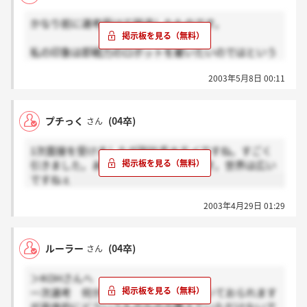
かなり前に選考受けて辞退したものです。
私の印象は即戦力のロボットを雇いたいのではという
感じでした。
2003年5月8日 00:11
時間がおしていたので、説明会を短くして選考が始ま
りました。企業と学生のマッチングなんて考えてない
プチっく
(04卒)
さん
んではないかと感じました。
1次面接を受けましたが副社長キモイですね。すごく
この会社は広告ではないのではないでしょうか。レッ
引きました。ありえないほどキモイです。世界は広い
プ業ということでメディアの不動産屋みたいなもので
ですねぇ
す。Yahooのようなポータル的な存在かと思います。
2003年4月29日 01:29
ルーラー
(04卒)
さん
＞KOHさんへ
一次選考 何かの仕組みについてと書いておられます