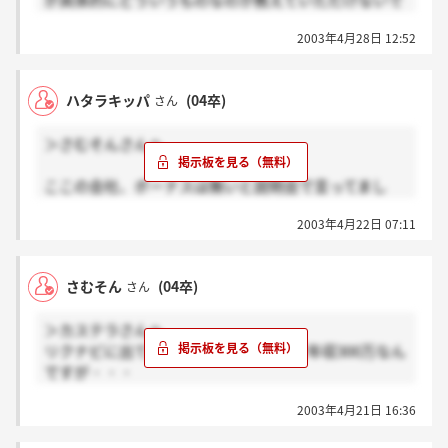
が具体的にどういうものなのか教えていただけないで
しょうか？筆記試験も私にとっては非常に難しいもの
2003年4月28日 12:52
だったので一次試験がとても不安です。
ハタラキッパ
(04卒)
さん
＞さむそんさんへ
ここの会社、ボーナスは無いと説明会で言ってまし
た。初任給は高いがボーナスは無い…。やっぱこの会
2003年4月22日 07:11
社なんか特殊ですよね。
さむそん
(04卒)
さん
＞カステラさんへ
リクナビに出ている営業の人、2年目で年収300万なん
ですが・・・
これってボーナス込みでですよね少なくないですか?
2003年4月21日 16:36
あと、ここの給与体系あやしくないですか？
売り上げ3億円のうち社長副社長の二人で3500万もら