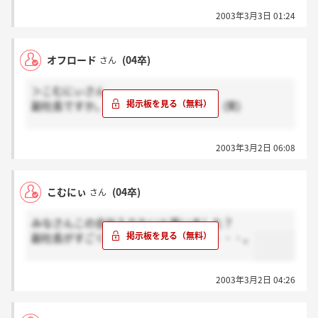
2003年3月3日 01:24
オフロード
(04卒)
さん
＞こむにぃさん
副社長ですか。実は私も思ったりして。(笑)
私はSEのほうで1次選考の時点でもう落ちてしまいま
2003年3月2日 06:08
した。なので負け犬の遠吠えに聞こえるかもしれませ
んが、私は説明会に行って見て正直期待以下でした。
技術、知識は凄いのかもしれませんが人として経営者
こむにぃ
(04卒)
さん
にあまり魅力を感じませんでした。オフィスが小さい
ということもありますが筆記をやっている時に奥のほ
みなさんこの会社入りたいと思いました？
うで前の選考に来た人の履歴書を見ながら話している
副社長がすごく気持ち悪いんですけど・・・。
のが聞こえてきました。そのなかに「こいつは本当の
バカなのか・・・・」とか「この女、顔が・・・」と
かいう会話が聞こえてきました。そういう会話はせめ
2003年3月2日 04:26
て社員の人だけのときにするか聞こえないようにして
欲しかったですね。そして、副社長の携帯電話が筆記
中に何度か鳴ったのですが、忙しいのはわかりますが