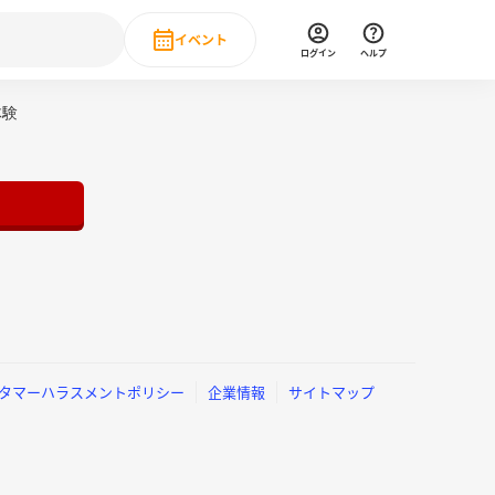
イベント
ログイン
ヘルプ
Event
体験
の新卒就職人気企業ランキング
みんなのインターン人気企業ランキン
直近のイベント一覧
もっと見る
 IT・DX現場社員インタビュー
の新卒就職人気企業ランキング
みんなのインターン人気企業ランキン
タマーハラスメントポリシー
企業情報
サイトマップ