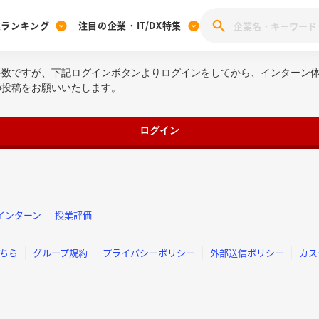
業ランキング
注目の企業・IT/DX特集
手数ですが、下記ログインボタンよりログインをしてから、インターン
注目の企業特集
みんなのIT業界新卒就職人気企業ランキング
みんな
の投稿をお願いいたします。
[27卒] 本選考体験記投稿キャンペーン
28卒 注目企業特集
27卒 注目企業特集
みんなのDX企業就職ブランド調査
注目のIT・DX企業特集
ログイン
28卒 IT・DX企業特集
27卒 IT・DX企業特集
28卒
みんなのIT業界新卒就職人気企業ランキング
みんな
企業研究
インターン
授業評価
ちら
グループ規約
プライバシーポリシー
外部送信ポリシー
カス