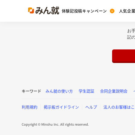
体験記投稿キャンペーン
人気企
お
Post
Ranking
PickUp
記
投稿する
ランキングを見る
注目の企業特集
Vote
投票する
動画で知ろう！業界・
キーワード
みん就の使い方
学生認証
合同企業説明会
利用規約
掲示板ガイドライン
ヘルプ
法人のお客様はこ
Copyright © Minshu Inc. All rights reserved.