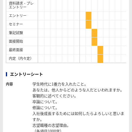
資料請求・プレ
エントリー
エントリー
セミナー
筆記試験
面接開始
最終面接
内定（内々定）
エントリーシート
学生時代に1番力を入れたこと。
内容
あなたは、他人からどのような人だといわれますか。
客観的に述べてください。
卒論について。
修論について。
入社後成長するためには如何したらよろしいと思いま
すか。
志望職種の志望理由。
（各項目1000字）