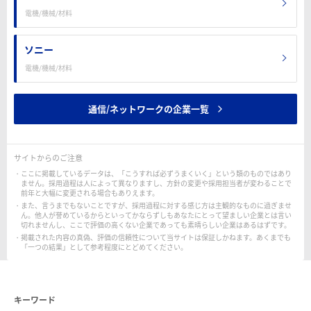
電機/機械/材料
ソニー
電機/機械/材料
通信/ネットワークの企業一覧
サイトからのご注意
ここに掲載しているデータは、「こうすれば必ずうまくいく」という類のものではあり
ません。採用過程は人によって異なりますし、方針の変更や採用担当者が変わることで
前年と大幅に変更される場合もありえます。
また、言うまでもないことですが、採用過程に対する感じ方は主観的なものに過ぎませ
ん。他人が誉めているからといってかならずしもあなたにとって望ましい企業とは言い
切れませんし、ここで評価の高くない企業であっても素晴らしい企業はあるはずです。
掲載された内容の真偽、評価の信頼性について当サイトは保証しかねます。あくまでも
「一つの結果」として参考程度にとどめてください。
キーワード