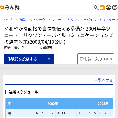
トップ
通信/ネットワーク
ソニー・エリクソン・モバイルコミュニケー
＜和やかな面接で自信を伝える準備＞ 2004年卒ソ
ニー・エリクソン・モバイルコミュニケーションズ
の選考対策(2003/04/19公開)
面接・選考フロー・ES・志望動機
お気に入り
(
1862
)
体験記を投稿する
一覧へ戻る
選考スケジュール
年
2002年
2003年
月
6
7
8
9
10
11
12
1
2
3
4
5
6
7
8
9