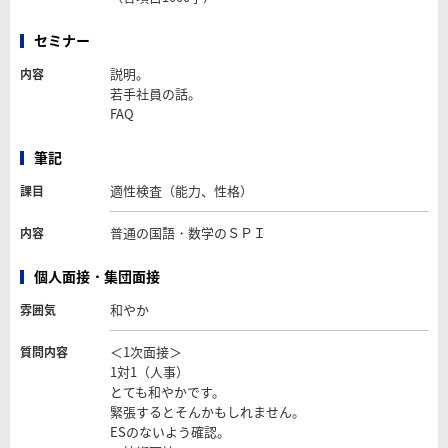
セミナー
説明。
内容
若手社員の話。
FAQ
筆記
適性検査（能力、性格）
課目
普通の国語・数学のＳＰＩ
内容
個人面接・集団面接
和やか
雰囲気
＜1次面接＞
質問内容
1対1（人事）
とても和やかです。
緊張するとそんかもしれません。
ESのないよう確認。