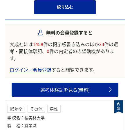
絞り込む
無料の会員登録すると
大成社には
1458
件の掲示板書き込みのほか
23
件の選
考・面接体験記、
0
件の内定者の志望動機がありま
す。
ログイン／会員登録
すると閲覧できます。
選考体験記を見る(無料)
05年卒
その他
男性
学校名
：
桜美林大学
職種
：
営業職