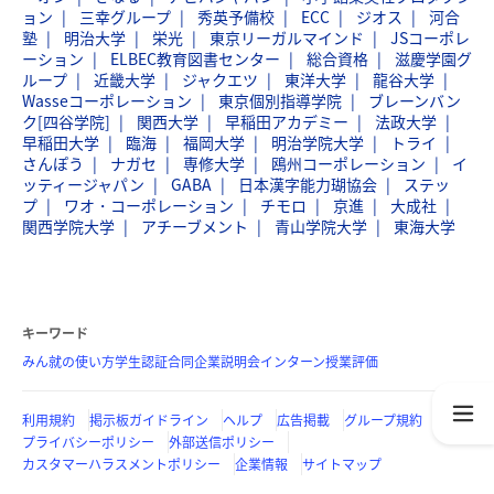
ョン
三幸グループ
秀英予備校
ECC
ジオス
河合
塾
明治大学
栄光
東京リーガルマインド
JSコーポレ
ーション
ELBEC教育図書センター
総合資格
滋慶学園グ
ループ
近畿大学
ジャクエツ
東洋大学
龍谷大学
Wasseコーポレーション
東京個別指導学院
ブレーンバン
ク[四谷学院]
関西大学
早稲田アカデミー
法政大学
早稲田大学
臨海
福岡大学
明治学院大学
トライ
さんぽう
ナガセ
専修大学
鴎州コーポレーション
イ
ッティージャパン
GABA
日本漢字能力瑚協会
ステッ
プ
ワオ・コーポレーション
チモロ
京進
大成社
関西学院大学
アチーブメント
青山学院大学
東海大学
キーワード
みん就の使い方
学生認証
合同企業説明会
インターン
授業評価
利用規約
掲示板ガイドライン
ヘルプ
広告掲載
グループ規約
プライバシーポリシー
外部送信ポリシー
カスタマーハラスメントポリシー
企業情報
サイトマップ