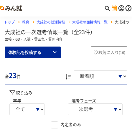
トップ
教育
大成社の就活情報
大成社の面接情報一覧
大成社の
大成社の一次選考情報一覧（全23件）
面接・GD・人数・雰囲気・質問内容
お気に入り
(
16
)
体験記を投稿する
23
全
件
絞り込み
卒年
選考フェーズ
内定者のみ