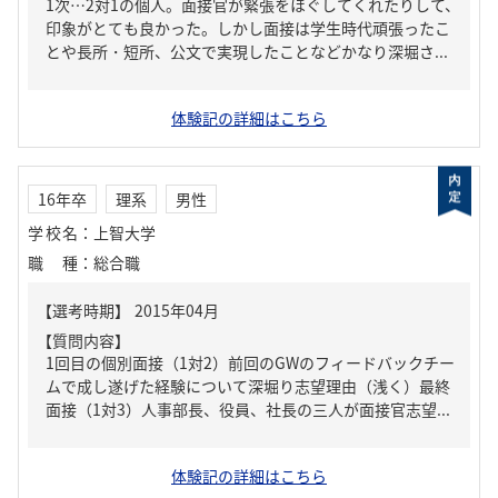
1次…2対1の個人。面接官が緊張をほぐしてくれたりして、
印象がとても良かった。しかし面接は学生時代頑張ったこ
とや長所・短所、公文で実現したことなどかなり深堀さ...
体験記の詳細はこちら
16年卒
理系
男性
学校名
：
上智大学
職種
：
総合職
【質問内容】
1回目の個別面接（1対2）前回のGWのフィードバックチー
ムで成し遂げた経験について深堀り志望理由（浅く）最終
面接（1対3）人事部長、役員、社長の三人が面接官志望...
体験記の詳細はこちら