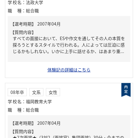
学校名
：
法政大学
職種
：
総合職
【質問内容】
すべての面接において、ESや作文を通してその人の本質を
探ろうとするスタイルで行われる。人によっては圧迫に感
じるかもしれない。いかに上手に話せるか、はあまり重...
体験記の詳細はこちら
08年卒
文系
女性
学校名
：
福岡教育大学
職種
：
総合職
【質問内容】
★2次面接★（3対2（面接官）集団面接）30分・今までの