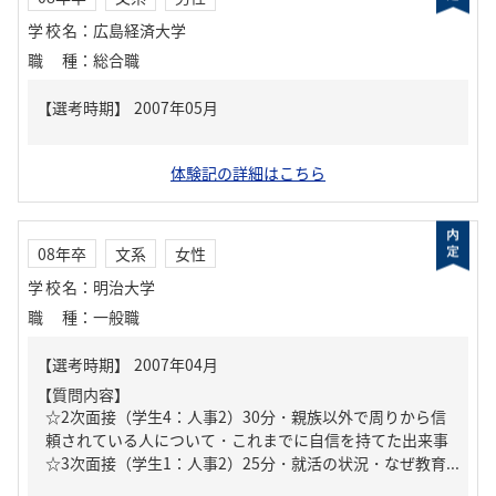
学校名
：
広島経済大学
職種
：
総合職
体験記の詳細はこちら
08年卒
文系
女性
学校名
：
明治大学
職種
：
一般職
【質問内容】
☆2次面接（学生4：人事2）30分・親族以外で周りから信
頼されている人について・これまでに自信を持てた出来事
☆3次面接（学生1：人事2）25分・就活の状況・なぜ教育...