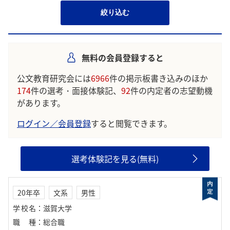
絞り込む
無料の会員登録すると
公文教育研究会には
6966
件の掲示板書き込みのほか
174
件の選考・面接体験記、
92
件の内定者の志望動機
があります。
ログイン／会員登録
すると閲覧できます。
選考体験記を見る(無料)
20年卒
文系
男性
学校名
：
滋賀大学
職種
：
総合職