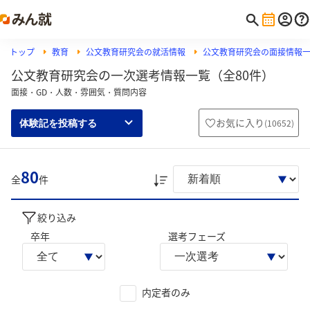
トップ
教育
公文教育研究会の就活情報
公文教育研究会の面接情報
公文教育研究会の一次選考情報一覧（全80件）
面接・GD・人数・雰囲気・質問内容
お気に入り
(
10652
)
体験記を投稿する
80
全
件
絞り込み
卒年
選考フェーズ
内定者のみ