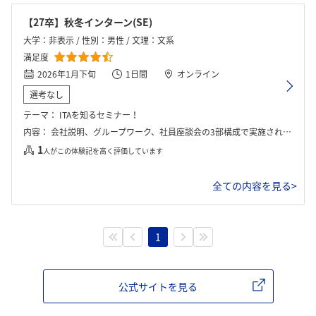
【27卒】秋冬インターン(SE)
大学：非表示 / 性別：男性 / 文理：文系
満足度
2026年1月下旬
1日間
オンライン
選考なし
テーマ：
ITAを知るセミナー！
内容：
会社説明、グループワーク、社員座談会の3部構成で実施された。まず会社説明では、人事担当者より金融系ユーザー系SIerとしての立ち位置や、朝日生命グループのシステムを支える業務の安定性・社会貢献性について講義を受けた。続くグループワークでは、火星探査ロボット制御をテーマに5人1組で取り組んだ。ここでは断片的な地形情報を統合して地図を完成させる「要件定義」から始まり、障害物を避けるルートを策定する「設計」、実際にコマンドを入力する「実装」までの一連の工程を体験した。特に、限られた予算内で成果を出すための「QCD（品質・コスト・納期）管理」の重要性と、チームでの合意形成の難しさを実践的に学んだ。最後に先輩社員3名（開発、インフラ、オフィス支援）との座談会が行われ、具体的な業務内容やキャリアパス、温かい社風について理解を深めた。
1
人がこの体験記を高く評価しています
全ての内容を見る>
1
公式サイトを見る