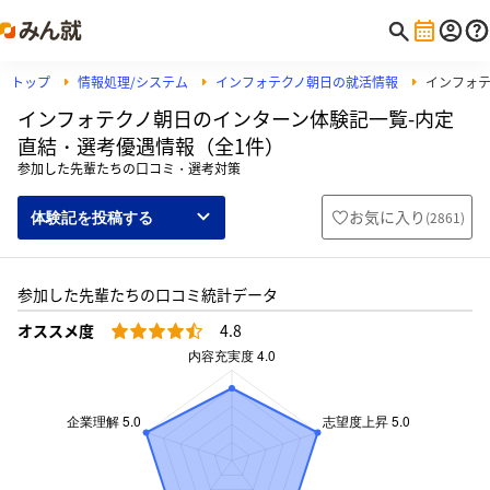
トップ
情報処理/システム
インフォテクノ朝日の就活情報
インフォ
インフォテクノ朝日のインターン体験記一覧-内定
直結・選考優遇情報（全1件）
参加した先輩たちの口コミ・選考対策
お気に入り
(
2861
)
体験記を投稿する
参加した先輩たちの口コミ統計データ
オススメ度
4.8