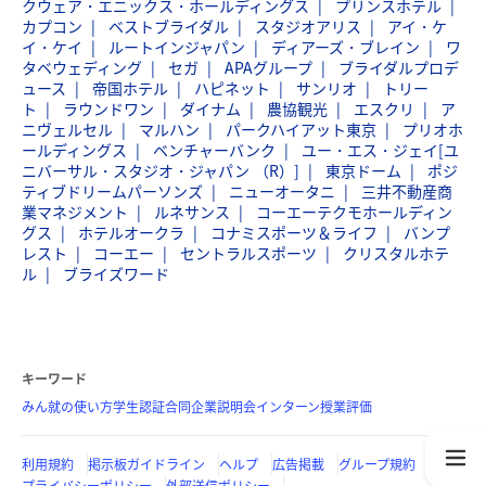
クウェア・エニックス・ホールディングス
プリンスホテル
カプコン
ベストブライダル
スタジオアリス
アイ・ケ
イ・ケイ
ルートインジャパン
ディアーズ・ブレイン
ワ
タベウェディング
セガ
APAグループ
ブライダルプロデ
ュース
帝国ホテル
ハピネット
サンリオ
トリー
ト
ラウンドワン
ダイナム
農協観光
エスクリ
ア
ニヴェルセル
マルハン
パークハイアット東京
プリオホ
ールディングス
ベンチャーバンク
ユー・エス・ジェイ[ユ
ニバーサル・スタジオ・ジャパン （R）]
東京ドーム
ポジ
ティブドリームパーソンズ
ニューオータニ
三井不動産商
業マネジメント
ルネサンス
コーエーテクモホールディン
グス
ホテルオークラ
コナミスポーツ＆ライフ
バンプ
レスト
コーエー
セントラルスポーツ
クリスタルホテ
ル
ブライズワード
キーワード
みん就の使い方
学生認証
合同企業説明会
インターン
授業評価
利用規約
掲示板ガイドライン
ヘルプ
広告掲載
グループ規約