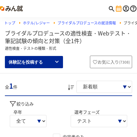
トップ
ホテル/レジャー
ブライダルプロデュースの就活情報
ブライダ
ブライダルプロデュースの適性検査・Webテスト・
筆記試験の傾向と対策（全1件）
適性検査・テストの種類・形式
お気に入り
(
7308
)
体験記を投稿する
1
全
件
絞り込み
卒年
選考フェーズ
内定者のみ