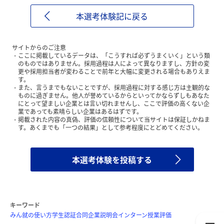
本選考体験記に戻る
サイトからのご注意
ここに掲載しているデータは、「こうすれば必ずうまくいく」という類
のものではありません。採用過程は人によって異なりますし、方針の変
更や採用担当者が変わることで前年と大幅に変更される場合もありえま
す。
また、言うまでもないことですが、採用過程に対する感じ方は主観的な
ものに過ぎません。他人が誉めているからといってかならずしもあなた
にとって望ましい企業とは言い切れませんし、ここで評価の高くない企
業であっても素晴らしい企業はあるはずです。
掲載された内容の真偽、評価の信頼性について当サイトは保証しかねま
す。あくまでも「一つの結果」として参考程度にとどめてください。
本選考体験を投稿する
キーワード
みん就の使い方
学生認証
合同企業説明会
インターン
授業評価