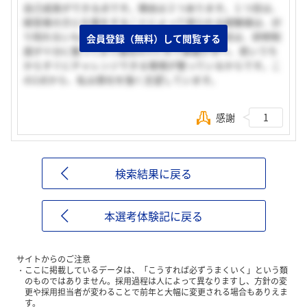
自己成長ができる点です。理由は２つあります。１つ目は、
経営者の方と仕事をすることによって得られる経験値は、計
り知れないものだと考えているからです。２つ目は、研修制
会員登録（無料）して閲覧する
度が十分に整っており最初の3ヶ月で基礎が学べ、若いうち
からすぐにチャレンジできる環境が整っているからです。こ
の2点から、私は貴社を強く志望しています。
感謝
1
検索結果に戻る
本選考体験記に戻る
サイトからのご注意
ここに掲載しているデータは、「こうすれば必ずうまくいく」という類
のものではありません。採用過程は人によって異なりますし、方針の変
更や採用担当者が変わることで前年と大幅に変更される場合もありえま
す。