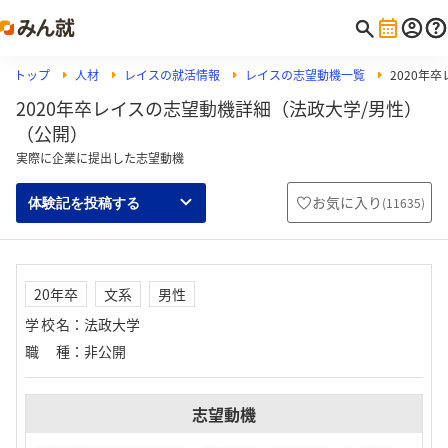
トップ
人材
レイスの就活情報
レイスの志望動機一覧
2020年
2020年卒レイスの志望動機詳細（法政大学/男性）
（公開）
実際に企業に提出した志望動機
お気に入り
(
11635
)
体験記を投稿する
20年卒
文系
男性
学校名
：
法政大学
職種
：
非公開
志望動機