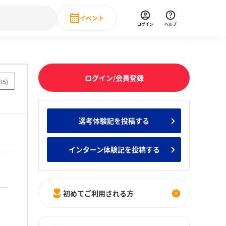
イベント
ログイン
ヘルプ
Event
の新卒就職人気企業ランキング
みんなのインターン人気企業ランキン
直近のイベント一覧
ログイン/会員登録
35
)
もっと見る
 IT・DX現場社員インタビュー
選考体験記を投稿する
の新卒就職人気企業ランキング
みんなのインターン人気企業ランキン
インターン体験記を投稿する
初めてご利用される方