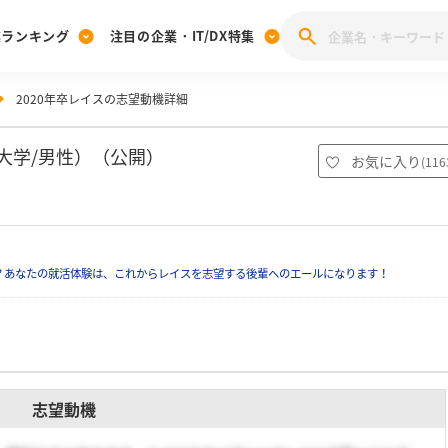
業ランキング
注目の企業・IT/DX特集
2020年卒レイスの志望動機詳細
注目の企業特集
みんなのIT業界新卒就職人気企業ランキング
みんな
[27卒] 本選考体験記投稿キャンペーン
28卒 注目企業特集
27卒 注目企業特集
みんなのDX企業就職ブランド調査
大学/男性）（公開）
お気に入り
(
116
注目のIT・DX企業特集
28卒 IT・DX企業特集
27卒 IT・DX企業特集
28卒
みんなのIT業界新卒就職人気企業ランキング
みんな
？あなたの就活体験は、これからレイスを志望する後輩へのエールになります！
企業研究
志望動機