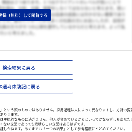
。理由は２つあります。１つはクライアントのレベルが高いことで
質を掴み、分析、企画、提案をしなくてはならないと考えます。若い
、営業力を身につけられるのは自身の成長には欠かせない要素であり
登録（無料）して閲覧する
とです。夏のインターンから多くの社員の方にお会いしたが、自信が
社員の方々が８つの心得を遵守しているからだと考えます。よって私
きたいと考えました。
検索結果に戻る
本選考体験記に戻る
」という類のものではありません。採用過程は人によって異なりますし、方針の変
ありえます。
は主観的なものに過ぎません。他人が誉めているからといってかならずしもあなた
くない企業であっても素晴らしい企業はあるはずです。
証しかねます。あくまでも「一つの結果」として参考程度にとどめてください。