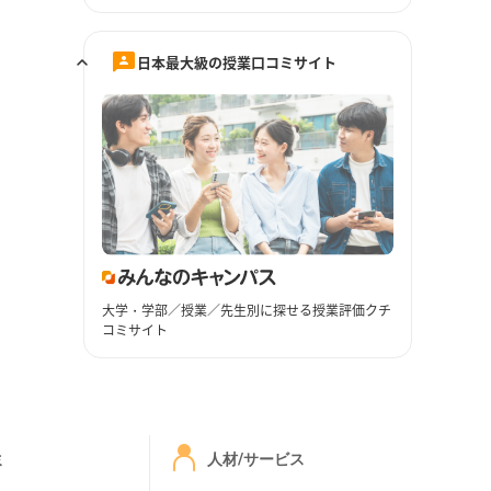
日本最大級の授業口コミサイト
大学・学部／授業／先生別に探せる授業評価クチ
コミサイト
ミ
人材/サービス