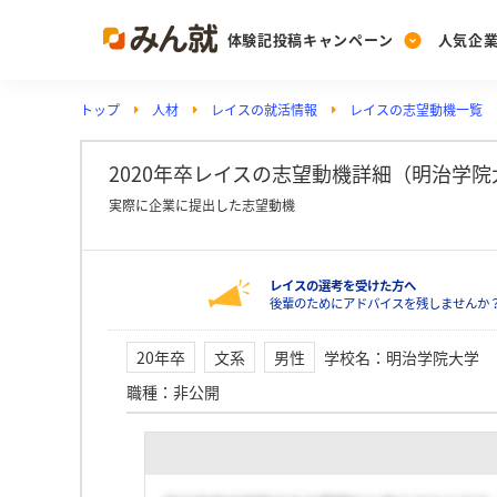
体験記投稿キャンペーン
人気企
トップ
人材
レイスの就活情報
レイスの志望動機一覧
Post
Ranking
PickUp
投稿する
ランキングを見る
注目の企業特集
2020年卒レイスの志望動機詳細（明治学院
実際に企業に提出した志望動機
Vote
レイスの選考を受けた方へ
投票する
後輩のためにアドバイスを残しませんか
動画で知ろう！業界・
20年卒
文系
男性
学校名
：
明治学院大学
職種
：
非公開