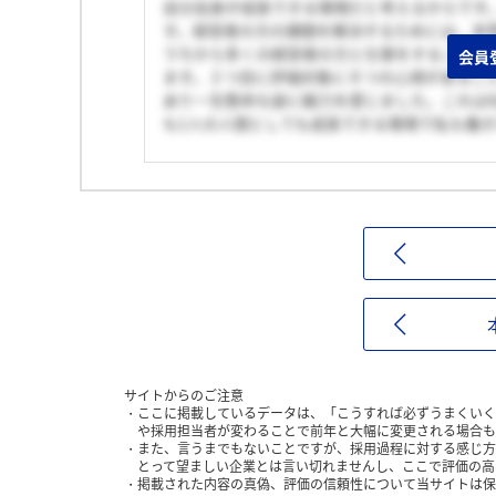
自分自身が成長できる環境だと考えるからです
す。経営者の方の課題を解決するためには、本
うちから多くの経営者の方と仕事をすることで
会員
ます。２つ目に評価対象に８つの心得があるこ
あり一生懸命な姿に魅力を感じました。これは
も1人の人間としても成長できる環境で私も働
サイトからのご注意
ここに掲載しているデータは、「こうすれば必ずうまくいく
や採用担当者が変わることで前年と大幅に変更される場合も
また、言うまでもないことですが、採用過程に対する感じ方
とって望ましい企業とは言い切れませんし、ここで評価の高
掲載された内容の真偽、評価の信頼性について当サイトは保