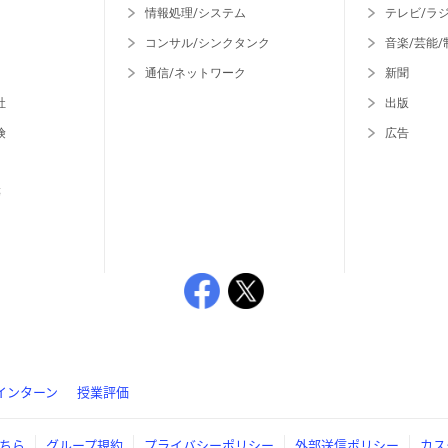
情報処理/システム
テレビ/ラ
コンサル/シンクタンク
音楽/芸能/
通信/ネットワーク
新聞
社
出版
険
広告
等
インターン
授業評価
ちら
グループ規約
プライバシーポリシー
外部送信ポリシー
カス