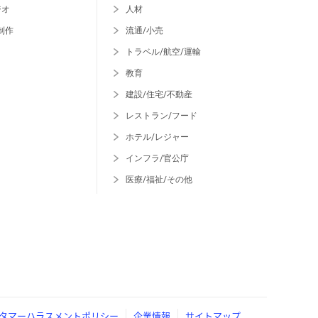
ジオ
人材
制作
流通/小売
トラベル/航空/運輸
教育
建設/住宅/不動産
レストラン/フード
ホテル/レジャー
インフラ/官公庁
医療/福祉/その他
タマーハラスメントポリシー
企業情報
サイトマップ