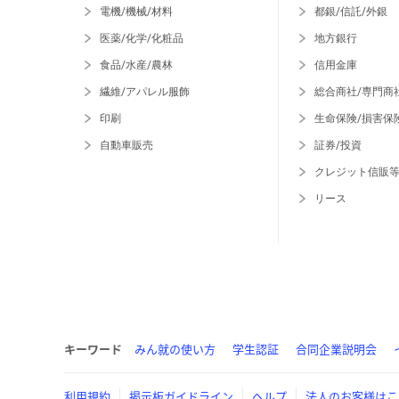
電機/機械/材料
都銀/信託/外銀
医薬/化学/化粧品
地方銀行
食品/水産/農林
信用金庫
繊維/アパレル服飾
総合商社/専門商
印刷
生命保険/損害保
自動車販売
証券/投資
クレジット信販
リース
キーワード
みん就の使い方
学生認証
合同企業説明会
利用規約
掲示板ガイドライン
ヘルプ
法人のお客様はこ