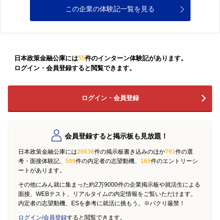
この企業の体験記一覧を見る
日本政策金融公庫には
55
件のインターン体験記があります。
ログイン・会員登録すると閲覧できます。
ログイン・会員登録
会員登録すると掲示板も見放題！
日本政策金融公庫には
26636
件の掲示板書き込みのほか
791
件の選
考・面接体験記、
599
件の内定者の志望動機、
165
件のエントリーシ
ートがあります。
その他にみん就に集まった約2万9000件の企業掲示板や就活生による
面接、WEBテスト、リアルタイムの内定情報をご覧いただけます。
内定者の志望動機、ESを参考に就活に挑もう。※パクり厳禁！
ログイン/会員登録
すると閲覧できます。