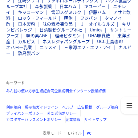
ン
江崎グリコ
サッポロホールディングス
ハウス食品グ
ループ本社
森永製菓
日本ハム
キユーピー
ニチレ
イ
キッコーマン
雪印メグミルク
伊藤ハム
アサヒ飲
料
ロック・フィールド
明治
フジパン
タマノイ
酢
日本製粉
味の素冷凍食品
Ｊ－オイルミルズ
キリ
ンビバレッジ
日清製粉グループ本社
Umios
サントリー
フーズ
味の素AGF
理研ビタミン
UHA味覚糖
東洋水
産
カルピス
ネスレジャパングループ
UCC上島珈琲
オハヨー乳業
ニッスイ
三栄源エフ・エフ・アイ
カルビ
ー
敷島製パン
キーワード
みん就の使い方
学生認証
合同企業説明会
インターン
授業評価
利用規約
掲示板ガイドライン
ヘルプ
広告掲載
グループ規約
プライバシーポリシー
外部送信ポリシー
カスタマーハラスメントポリシー
企業情報
サイトマップ
表示モード
モバイル
PC