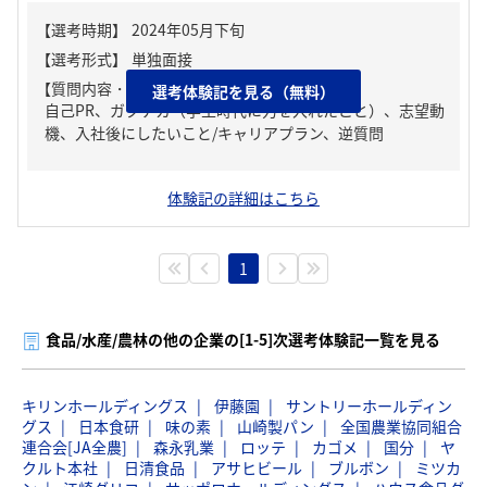
【質問内容・課題】
選考体験記を見る（無料）
自己PR、ガクチカ（学生時代に力を入れたこと）、志望動
機、入社後にしたいこと/キャリアプラン、逆質問
体験記の詳細はこちら
1
食品/水産/農林の他の企業の[1-5]次選考体験記一覧を見る
キリンホールディングス
伊藤園
サントリーホールディン
グス
日本食研
味の素
山崎製パン
全国農業協同組合
連合会[JA全農]
森永乳業
ロッテ
カゴメ
国分
ヤ
クルト本社
日清食品
アサヒビール
ブルボン
ミツカ