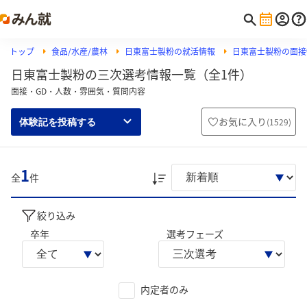
トップ
食品/水産/農林
日東富士製粉の就活情報
日東富士製粉の面接
日東富士製粉の三次選考情報一覧（全1件）
面接・GD・人数・雰囲気・質問内容
お気に入り
(
1529
)
体験記を投稿する
1
全
件
絞り込み
卒年
選考フェーズ
内定者のみ