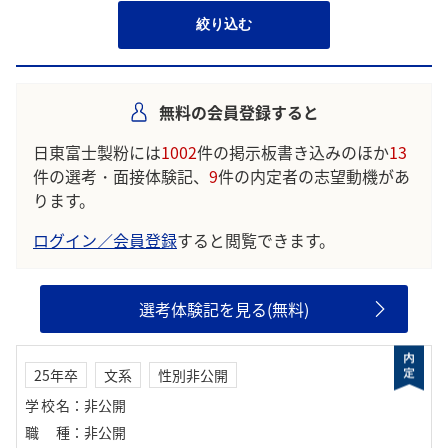
絞り込む
無料の会員登録すると
日東富士製粉には
1002
件の掲示板書き込みのほか
13
件の選考・面接体験記、
9
件の内定者の志望動機があ
ります。
ログイン／会員登録
すると閲覧できます。
選考体験記を見る(無料)
25年卒
文系
性別非公開
学校名
：
非公開
職種
：
非公開