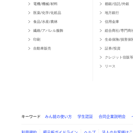
電機/機械/材料
都銀/信託/外銀
医薬/化学/化粧品
地方銀行
食品/水産/農林
信用金庫
繊維/アパレル服飾
総合商社/専門商
印刷
生命保険/損害保
自動車販売
証券/投資
クレジット信販
リース
キーワード
みん就の使い方
学生認証
合同企業説明会
利用規約
掲示板ガイドライン
ヘルプ
法人のお客様はこ