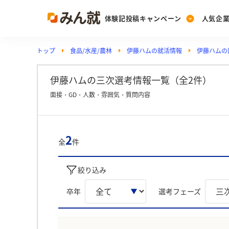
体験記投稿キャンペーン
人気企
トップ
食品/水産/農林
伊藤ハムの就活情報
伊藤ハムの
Post
Ranking
PickUp
投稿する
ランキングを見る
注目の企業特集
伊藤ハムの三次選考情報一覧（全2件）
面接・GD・人数・雰囲気・質問内容
Vote
投票する
2
全
件
動画で知ろう！業界・
絞り込み
卒年
選考フェーズ