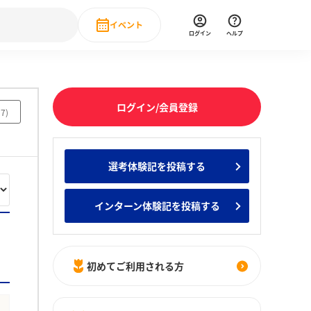
イベント
ログイン
ヘルプ
Event
の新卒就職人気企業ランキング
みんなのインターン人気企業ランキン
直近のイベント一覧
ログイン/会員登録
57
)
もっと見る
 IT・DX現場社員インタビュー
選考体験記を投稿する
の新卒就職人気企業ランキング
みんなのインターン人気企業ランキン
インターン体験記を投稿する
初めてご利用される方