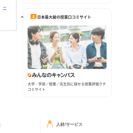
素
ニ
日本最大級の授業口コミサイト
大学・学部／授業／先生別に探せる授業評価クチ
コミサイト
ミ
人材/サービス