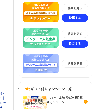
結果を見る
投票する
結果を見る
投票する
結果を見る
ギフト付キャンペーン一覧
合連
ン
［27卒］本選考体験記投稿
キャンペーン
キッ
粉