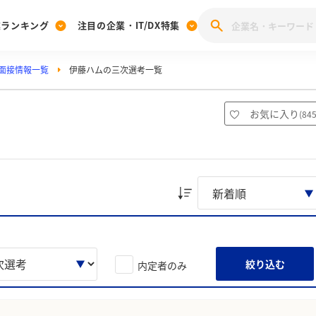
業ランキング
注目の企業・IT/DX特集
面接情報一覧
伊藤ハムの三次選考一覧
注目の企業特集
みんなのIT業界新卒就職人気企業ランキング
みんな
[27卒] 本選考体験記投稿キャンペーン
28卒 注目企業特集
27卒 注目企業特集
みんなのDX企業就職ブランド調査
お気に入り
(
84
注目のIT・DX企業特集
28卒 IT・DX企業特集
27卒 IT・DX企業特集
28卒
みんなのIT業界新卒就職人気企業ランキング
みんな
企業研究
絞り込む
内定者のみ