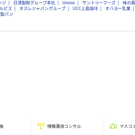
ッジ
日清製粉グループ本社
Umios
サントリーフーズ
味の
ルピス
ネスレジャパングループ
UCC上島珈琲
オハヨー乳業
島製パン
険
情報通信コンサル
マスコ