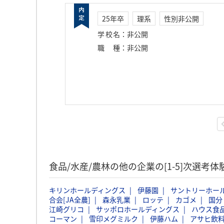
25年卒
理系
性別非公開
学校名
：
非公開
職種
：
非公開
食品/水産/農林の他の企業の[1-5]次選考
キリンホールディングス
伊藤園
サントリーホー
合会[JA全農]
森永乳業
ロッテ
カゴメ
国分
江崎グリコ
サッポロホールディングス
ハウス食
コーマン
雪印メグミルク
伊藤ハム
アサヒ飲