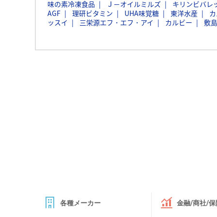
味の素冷凍食品
Ｊ－オイルミルズ
キリンビバレ
AGF
理研ビタミン
UHA味覚糖
東洋水産
カ
ッスイ
三栄源エフ・エフ・アイ
カルビー
敷
各種メーカー
金融/商社/保