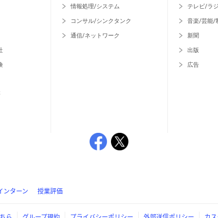
情報処理/システム
テレビ/ラ
コンサル/シンクタンク
音楽/芸能/
通信/ネットワーク
新聞
社
出版
険
広告
等
インターン
授業評価
ちら
グループ規約
プライバシーポリシー
外部送信ポリシー
カス