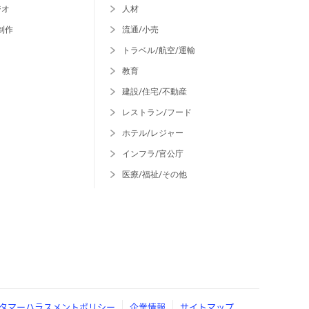
ジオ
人材
制作
流通/小売
トラベル/航空/運輸
教育
建設/住宅/不動産
レストラン/フード
ホテル/レジャー
インフラ/官公庁
医療/福祉/その他
タマーハラスメントポリシー
企業情報
サイトマップ