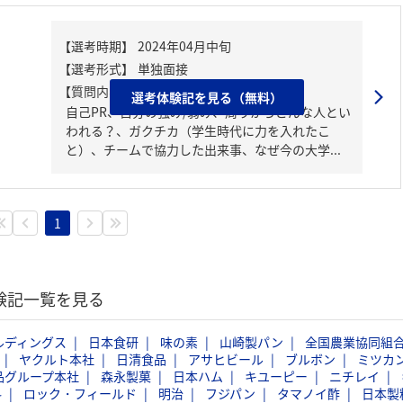
【質問内容・課題】
選考体験記を見る（無料）
自己PR、自分の強み/弱み、周りからどんな人とい
われる？、ガクチカ（学生時代に力を入れたこ
と）、チームで協力した出来事、なぜ今の大学...
1
体験記一覧を見る
ルディングス
日本食研
味の素
山崎製パン
全国農業協同組
ヤクルト本社
日清食品
アサヒビール
ブルボン
ミツカ
品グループ本社
森永製菓
日本ハム
キユーピー
ニチレイ
料
ロック・フィールド
明治
フジパン
タマノイ酢
日本製