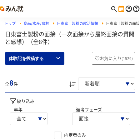
トップ
食品/水産/農林
日東富士製粉の就活情報
日東富士製粉の面接
日東富士製粉の面接（一次面接から最終面接の質問
と感想）（全8件）
お気に入り
(
1529
)
体験記を投稿する
8
全
件
絞り込み
卒年
選考フェーズ
内定者のみ