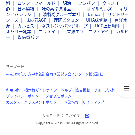
料
ロック・フィールド
明治
フジパン
タマノイ
酢
日本製粉
味の素冷凍食品
Ｊ－オイルミルズ
キリ
ンビバレッジ
日清製粉グループ本社
Umios
サントリー
フーズ
味の素AGF
理研ビタミン
UHA味覚糖
東洋水
産
カルピス
ネスレジャパングループ
UCC上島珈琲
オハヨー乳業
ニッスイ
三栄源エフ・エフ・アイ
カルビ
ー
敷島製パン
キーワード
みん就の使い方
学生認証
合同企業説明会
インターン
授業評価
利用規約
掲示板ガイドライン
ヘルプ
広告掲載
グループ規約
プライバシーポリシー
外部送信ポリシー
カスタマーハラスメントポリシー
企業情報
サイトマップ
表示モード
モバイル
PC
Copyright © Minshu Inc. All rights reserved.