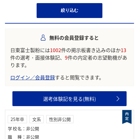
絞り込む
無料の会員登録すると
日東富士製粉には
1002
件の掲示板書き込みのほか
13
件の選考・面接体験記、
9
件の内定者の志望動機があ
ります。
ログイン／会員登録
すると閲覧できます。
選考体験記を見る(無料)
25年卒
文系
性別非公開
学校名
：
非公開
職種
：
非公開