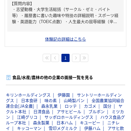
【質問内容】
・志望動機・大学生活総括（サークル・ゼミ・バイト
等）・履歴書に書いた趣味や特技の詳細説明・スポーツ経
験・英語能力（TOEIC点数）・人生最大の屈辱経験（辛...
体験記の詳細はこちら
1
食品/水産/農林の他の企業の面接一覧を見る
キリンホールディングス
伊藤園
サントリーホールディン
グス
日本食研
味の素
山崎製パン
全国農業協同組合
連合会[JA全農]
森永乳業
ロッテ
カゴメ
国分
ヤ
クルト本社
日清食品
アサヒビール
ブルボン
ミツカ
ン
江崎グリコ
サッポロホールディングス
ハウス食品グ
ループ本社
森永製菓
日本ハム
キユーピー
ニチレ
イ
キッコーマン
雪印メグミルク
伊藤ハム
アサヒ飲