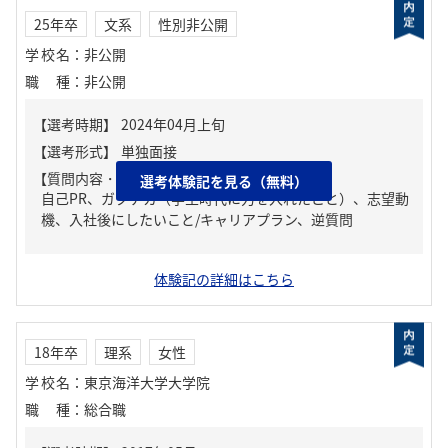
25年卒
文系
性別非公開
学校名
：
非公開
職種
：
非公開
【質問内容・課題】
選考体験記を見る（無料）
自己PR、ガクチカ（学生時代に力を入れたこと）、志望動
機、入社後にしたいこと/キャリアプラン、逆質問
体験記の詳細はこちら
18年卒
理系
女性
学校名
：
東京海洋大学大学院
職種
：
総合職