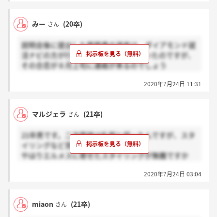
みー
(20卒)
さん
説明会後に提出した履歴書の選考は、ダイアモンド就
活ナビの方が行うと人事の方が仰っていたのですが、
その合否が８月上旬に連絡が来るのでしょう
か、、、？
2020年7月24日 11:31
マルジェラ
(21卒)
さん
21卒男です。二次面接は私服と伺ったんですが、スタ
イリングなど見られるのでしょうか。
やはりエルメスに寄せたスタイリングが無難ですか
ね。
2020年7月24日 03:04
エルメスっぽい服を持ってないので、新しく買うか迷
ってます…。
miaon
(21卒)
さん