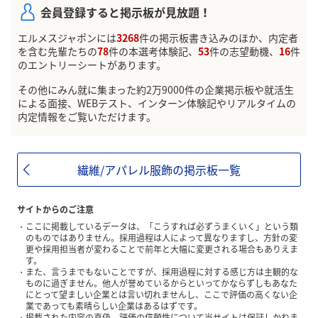
会員登録すると掲示板が見放題！
エルメスジャポンには
3268
件の掲示板書き込みのほか、内定者
を含む先輩たちの
78
件の本選考体験記、
53
件の志望動機、
16
件
のエントリーシートがあります。
その他にみん就に集まった約2万9000件の企業掲示板や就活生
による面接、WEBテスト、インターン体験記やリアルタイムの
内定情報をご覧いただけます。
繊維/アパレル服飾の掲示板一覧
サイトからのご注意
ここに掲載しているデータは、「こうすれば必ずうまくいく」という類
のものではありません。採用過程は人によって異なりますし、方針の変
更や採用担当者が変わることで前年と大幅に変更される場合もありえま
す。
また、言うまでもないことですが、採用過程に対する感じ方は主観的な
ものに過ぎません。他人が誉めているからといってかならずしもあなた
にとって望ましい企業とは言い切れませんし、ここで評価の高くない企
業であっても素晴らしい企業はあるはずです。
掲載された内容の真偽、評価の信頼性について当サイトは保証しかねま