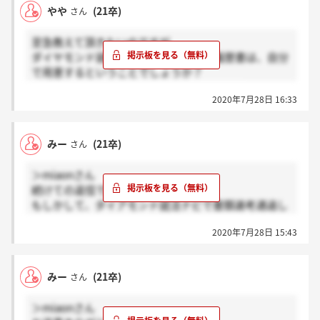
やや
(21卒)
さん
至急教えて頂きたいのですが、
ダイヤモンド就活ナビ主催の説明会の履歴書は、自分
で用意するということでしょうか？
企業用の履歴書があるわけではないですか？
2020年7月28日 16:33
みー
(21卒)
さん
＞miaonさん
続けての返信で、すみません。
もしかして、ダイアモンド就活ナビで書類選考通過し
ただけでは選考通過メールは届かず、「ダイアモンド
2020年7月28日 15:43
就活ナビでの書類選考通過→エルメスジャポンでの書
類選考通過」の方が８月上旬に書類選考通過メールが
来る、という認識でしょうか、、？
みー
(21卒)
さん
＞miaonさん