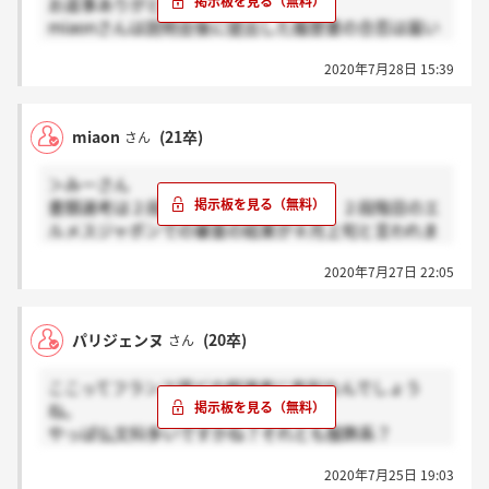
お返事ありがとうございます！
miaonさんは説明会後に提出した履歴書の合否は届い
てらっしゃいますか？差し支えなければ説明会に参加
2020年7月28日 15:39
した日付も教えていただきたいです、、、
miaon
(21卒)
さん
＞みーさん
書類選考は２段階に分けて行うそうで、２段階目のエ
ルメスジャポンでの審査の結果が８月上旬と言われま
した、、、長い道のりですね
2020年7月27日 22:05
パリジェンヌ
(20卒)
さん
ここってフランス語どの程選考に有利なんでしょう
ね。
やっぱ仏文科多いですかね？それとも服飾系？
私はDELF B2持ってますがそれがどれくらい有利なの
2020年7月25日 19:03
かわからなくて、、