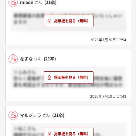
miaon
(21卒)
さん
書類審査の結果っていつまでかわかる方いらっしゃい
ますか
2020年7月20日 17:54
なずな
(21卒)
さん
＞ふみさん
恐らく募集終了していると思います。説明会後に履歴
書を再提出するのですが、郵送提出の締切が間近なの
で。
2020年7月19日 17:43
マルジェラ
(21卒)
さん
＞ねこさん
課題作文はどのような設問なのでしょうか。