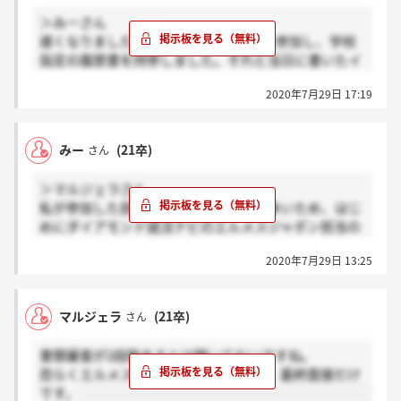
＞みーさん
遅くなりました。7月の16日に説明会に参加し、学校
指定の履歴書を持参しました。それと当日に書いたイ
ンタビューシート、適性検査、記述試験が書類選考に
2020年7月29日 17:19
なりました。結果は22日にメールでいただきました。
(ダイアモンドエージェントでの選考です
みー
(21卒)
さん
＞マルジェラさん
私が参加した説明会では、今回応募が多いため、はじ
めにダイアモンド就活ナビのエルメスジャポン担当の
人事の方々で審査を行い、その後にエルメスジャポン
2020年7月29日 13:25
の人事の方が審査を行うと仰っていました！
ただ合否のメールがはじめの段階で届くのか、それと
もエルメスジャポンでの審査を通過した後なのかは分
マルジェラ
(21卒)
さん
かりません、、、
書類審査が2段階あるとは聞いてないですね。
恐らくエルメスジャポンが関わるのは、最終面接だけ
です。