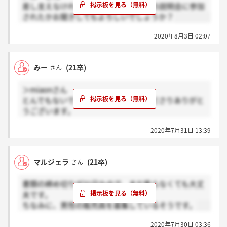
差し支えなければ、どの地区（県）での説明会に参加
されたかお聞きしてもよろしいでしょうか？
2020年8月3日 02:07
みー
(21卒)
さん
＞miaonさん
とんでもないです！丁寧に返信してくださりありがと
うございます。
私は、21日に説明会に参加し、中々連絡がなく不安に
2020年7月31日 13:39
思っていたところ、今週の月曜日にダイヤモンド就活
ナビの方からメールが届いていました。ありがとうご
ざいます。長い道ですが、お互いに頑張りましょ
マルジェラ
(21卒)
さん
う、、！
書類の締め切りが31日なので、まだ焦らなくても大丈
夫です。
ちなみに、男性の販売員を募集しているそうです。
2020年7月30日 03:36