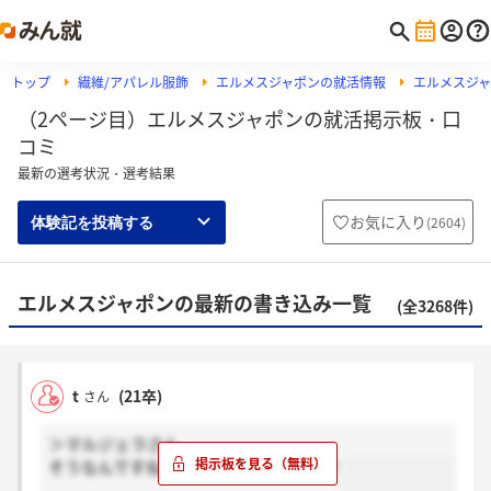
トップ
繊維/アパレル服飾
エルメスジャポンの就活情報
エルメスジ
（2ページ目）エルメスジャポンの就活掲示板・口
コミ
最新の選考状況・選考結果
お気に入り
(
2604
)
体験記を投稿する
エルメスジャポンの最新の書き込み一覧
(全3268件)
t
(21卒)
さん
＞マルジェラさん
そうなんですね！次も頑張りましょう！