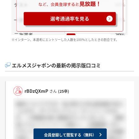
※インターン、本選考にエントリーした人数を100％としたときの割合です。
エルメスジャポンの最新の掲示版口コミ
rBDzQXmP
さん
(25卒)
選考についてですが、私の受けた年は希望者が多か
ったのか、ダイヤモンドヒューマンリソースの方
が、一次面接の前に面接を行っていました。 ・説明
会にてエントリーシート提出 ↓ ・代理業者（ダイ
ヤモンドヒューマンリソース）の予備面接 この面接
会員登録して閲覧する（無料）
内容と、エントリーを総合判断して、一次に進める