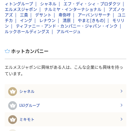
ィトングループ
シャネル
エフ・ディ・シィ・プロダクツ
エルメスジャポン
ナルミヤ・インターナショナル
アズノゥ
アズ
三貴
デサント
卑弥呼
アーバンリサーチ
ユニ
チカ
イング
レナウン
清原
やまと[きもの]
モリリ
ン
ティファニー・アンド・カンパニー・ジャパン・インク
ルックホールディングス
アルページュ
ホットカンパニー
エルメスジャポンに興味がある人は、こんな企業にも興味を持っ
ています。
シャネル
1
LVJグループ
2
ミキモト
3