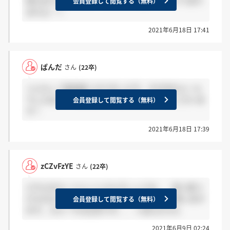
答えはできませんが、この掲示板遡ると書いてあり
会員登録して閲覧する（無料）
ますよー！
2021年6月18日 17:41
ぱんだ
さん
(22卒)
＞Lさん ご返信遅くなりました汗、その次のメール
でしたね！(^^;; お答えいただきありがとうございま
会員登録して閲覧する（無料）
す！
2021年6月18日 17:39
zCZvFzYE
さん
(22卒)
どちらのエージェントさんでしょうか、、求人見つ
けられなくて、、 お答えしにくい質問だと思います
会員登録して閲覧する（無料）
ので、スルーで大丈夫です、、 ＞ぱんださん
2021年6月9日 02:24