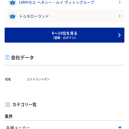
LVMHモエ ヘネシー・ルイ ヴィトングループ
4
トゥモローランド
5
6～10位を見る
（登録・ログイン）
会社データ
社名
エルメスジャポン
カテゴリ一覧
業界
各種メーカー