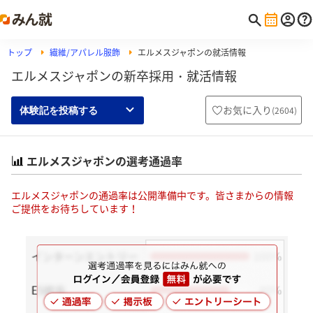
トップ
繊維/アパレル服飾
エルメスジャポンの就活情報
エルメスジャポンの新卒採用・就活情報
お気に入り
(
2604
)
体験記を投稿する
エルメスジャポンの選考通過率
エルメスジャポンの通過率は公開準備中です。皆さまからの情報
ご提供をお待ちしています！