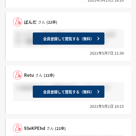
ぱんだ
さん
(22卒)
エージェント経由で受けてる方いらっしゃいます
会員登録して閲覧する（無料）
か？ 書類の結果ってまだきてないですよね？
2021年5月7日 21:39
Retu
さん
(22卒)
＞93eKPEhdさん 説明会は皆スーツでしたか？
会員登録して閲覧する（無料）
2021年5月1日 10:15
93eKPEhd
さん
(22卒)