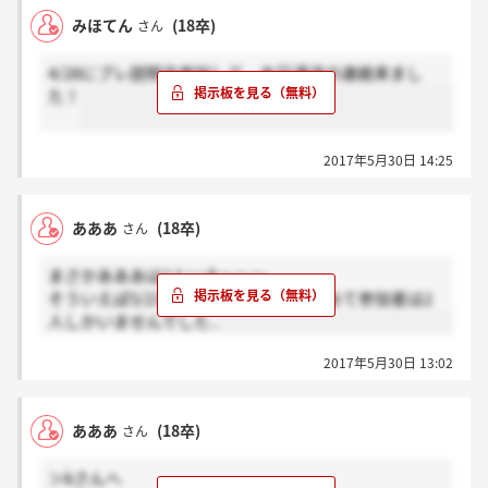
みほてん
(18卒)
さん
4/28にプレ説明会参加して、本日通過の連絡来まし
た！
2017年5月30日 14:25
あああ
(18卒)
さん
まさかあああは2人いる～～～
そういえば5/23のプレ説明会自分も含めて参加者は2
人しかいませんでした..
2017年5月30日 13:02
あああ
(18卒)
さん
＞kさんへ