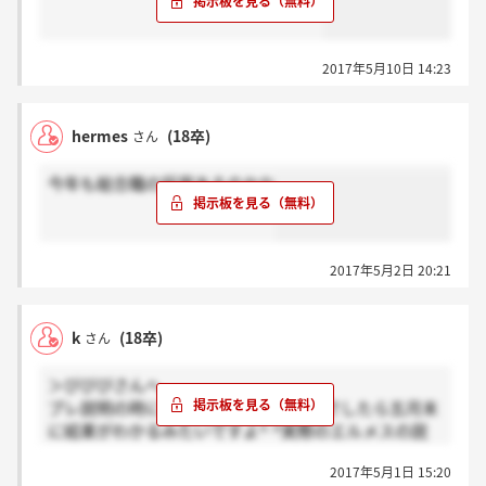
2017年5月10日 14:23
hermes
(18卒)
さん
今年も総合職の採用あるのかな
2017年5月2日 20:21
k
(18卒)
さん
＞びびびさんへ
プレ説明の時に書いた作文とかの結果でしたら五月末
に結果がわかるみたいですよ^ ^実際のエルメスの説
明会は6月にスタートするみたいです！
2017年5月1日 15:20