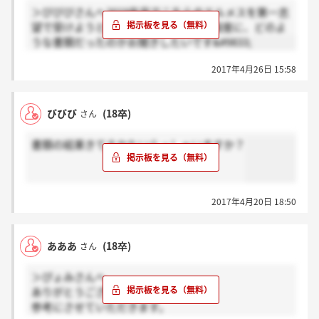
＞びびびさんへ2019年卒でこちらのエルメスを第一志
望で受けようと考えております。参考程度に、どのよ
うな書類だったのかお聞きしたいです&#9833;
2017年4月26日 15:58
びびび
(18卒)
さん
書類の結果きてるかたいらっしゃいますか？
2017年4月20日 18:50
あああ
(18卒)
さん
＞ぴょみさんへ
ありがとうございます！
参考にさせていただきます。