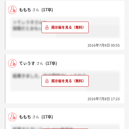
ももち
(17卒)
さん
＞てぃうすさんへ
採取だとおもいます！
2016年7月9日 00:55
てぃうす
(17卒)
さん
結果きました、次で最終でしょうか？
2016年7月8日 17:23
ももち
(17卒)
さん