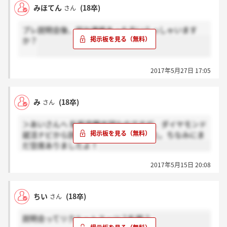
みほてん
(18卒)
さん
プレ説明会後、何か連絡あった方いらっしゃいます
か？
2017年5月27日 17:05
み
(18卒)
さん
＞あいさんへ 私販売職志望なのですが、ダイヤモンド
就活ナビから説明会の申し込みしました。ちなみにま
だ空席ありましたよ！
2017年5月15日 20:08
ちい
(18卒)
さん
説明会ってリクルートスーツ？私服？