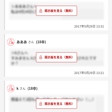
＞あああさんへ
私は4月24日に参加しました！
2017年5月29日 13:31
あああ
(18卒)
さん
＞kさんへ
すみません kさんはいつプレ説明会参加されたです
か？
2017年5月29日 13:21
k
(18卒)
さん
間違えて2回も送ってました、ごめんなさい（ ; ; ）