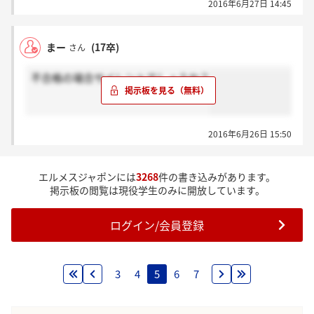
2016年6月27日 14:45
まー
(17卒)
さん
不合格の場合サイレントでしょうか？
2016年6月26日 15:50
エルメスジャポンには
3268
件の書き込みがあります。
掲示板の閲覧は現役学生のみに開放しています。
ログイン/会員登録
3
4
5
6
7