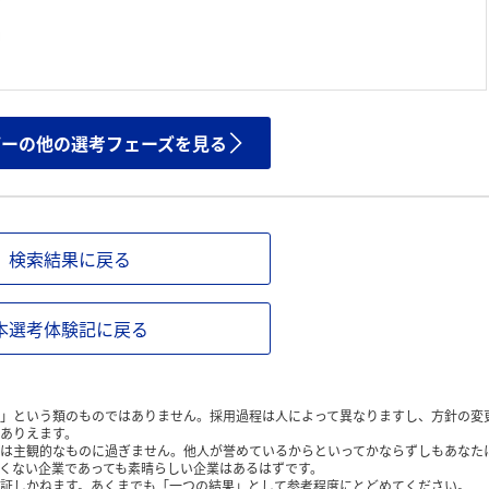
ザーの他の選考フェーズを見る
検索結果に戻る
本選考体験記に戻る
」という類のものではありません。採用過程は人によって異なりますし、方針の変
ありえます。
は主観的なものに過ぎません。他人が誉めているからといってかならずしもあなた
くない企業であっても素晴らしい企業はあるはずです。
証しかねます。あくまでも「一つの結果」として参考程度にとどめてください。