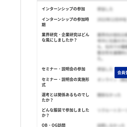
インターンシップの参加
参加した
インターンシップの参加時
2022年12月中
期
業界研究・企業研究はどん
業界内の他社比
な風にしましたか？
考中に社員の方
も、社内での職
整合性を論理的
た。
セミナー・説明会の参加
参加した
会員
セミナー・説明会の実施形
オンライン（顔
式
選考とは関係あるものでし
関係なかった
たか？
どんな服装で参加しました
リクルートスー
か？
OB・OG訪問
訪問しなかった