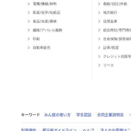
電機/機械/材料
都銀/信託/外銀
医薬/化学/化粧品
地方銀行
食品/水産/農林
信用金庫
繊維/アパレル服飾
総合商社/専門商
印刷
生命保険/損害保
自動車販売
証券/投資
クレジット信販
リース
キーワード
みん就の使い方
学生認証
合同企業説明会
利用規約
掲示板ガイドライン
ヘルプ
法人のお客様はこ