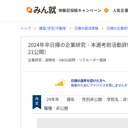
体験記投稿キャンペーン
人気企
トップ
建設/住宅/不動産
日揮の就活情報
日揮の企業研
Post
Ranking
PickUp
投稿する
ランキングを見る
注目の企業特集
2024年卒日揮の企業研究・本選考前活動詳細
21公開）
企業研究・説明会・OBOG訪問・リクルーター面談
Vote
投票する
日揮の選考を受けた方へ
動画で知ろう！業界・
後輩のためにアドバイスを残しませんか
24年卒
理系
性別非公開
学校名
：
非
職種
：
非公開