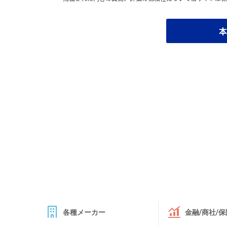
本
各種メーカー
金融/商社/保