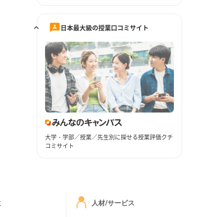
日本最大級の授業口コミサイト
大学・学部／授業／先生別に探せる授業評価クチ
コミサイト
ミ
人材/サービス