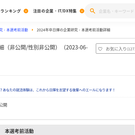
業ランキング
注目の企業・IT/DX特集
究・本選考前活動
2024年卒日揮の企業研究・本選考前活動詳細
注目の企業特集
みんなのIT業界新卒就職人気企業ランキング
みんな
[27卒] 本選考体験記投稿キャンペーン
28卒 注目企業特集
27卒 注目企業特集
みんなのDX企業就職ブランド調査
（非公開/性別非公開）（2023-06-
お気に入り
(
127
注目のIT・DX企業特集
28卒 IT・DX企業特集
27卒 IT・DX企業特集
28卒
みんなのIT業界新卒就職人気企業ランキング
みんな
企業研究
？あなたの就活体験は、これから日揮を志望する後輩へのエールになります！
公開
本選考前活動