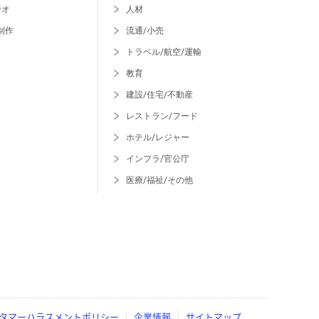
ジオ
人材
制作
流通/小売
トラベル/航空/運輸
教育
建設/住宅/不動産
レストラン/フード
ホテル/レジャー
インフラ/官公庁
医療/福祉/その他
タマーハラスメントポリシー
企業情報
サイトマップ