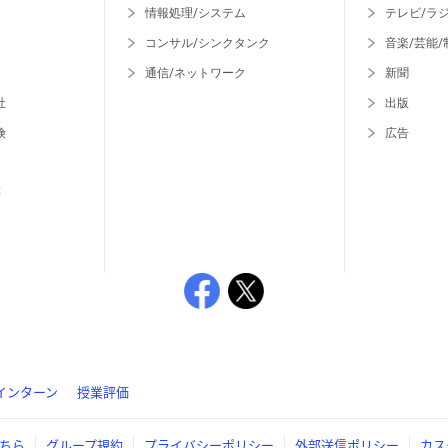
情報処理/システム
テレビ/ラ
コンサル/シンクタンク
音楽/芸能/
通信/ネットワーク
新聞
社
出版
険
広告
等
インターン
授業評価
ちら
グループ規約
プライバシーポリシー
外部送信ポリシー
カス