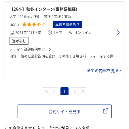
【26卒】秋冬インターン(事務系職種)
大学：非表示 / 性別：男性 / 文理：文系
満足度
本選考優遇あり
2024年11月下旬
1日間
オンライン
選考なし
テーマ：
課題解決型ワーク
内容：
始めに会社説明を受け、その後すき焼きパーティーをする際の具材集め、人員配置を行った。業務内容としては、施工管理に近いものがあり、制限時間内に設定された金額、ルールを守りながらグループワークを行った。その後、正解発表があり、順位付けをした。最後に社員さんとの座談会を行った。
全ての内容を見る>
1
公式サイトを見る
この企業をお気に入りした学生が見ている企業