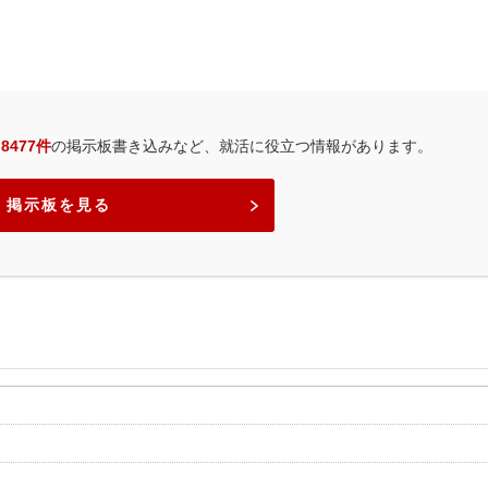
は
8477件
の掲示板書き込みなど、就活に役立つ情報があります。
掲示板を見る