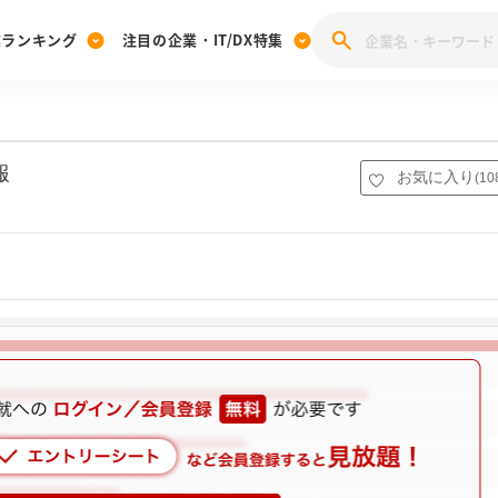
業ランキング
注目の企業・IT/DX特集
注目の企業特集
みんなのIT業界新卒就職人気企業ランキング
みんな
[27卒] 本選考体験記投稿キャンペーン
28卒 注目企業特集
27卒 注目企業特集
みんなのDX企業就職ブランド調査
報
お気に入り
(
10
注目のIT・DX企業特集
28卒 IT・DX企業特集
27卒 IT・DX企業特集
28卒
みんなのIT業界新卒就職人気企業ランキング
みんな
企業研究