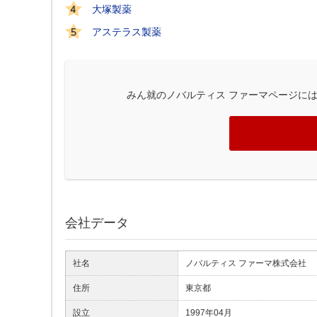
大塚製薬
アステラス製薬
みん就のノバルティス ファーマページに
会社データ
社名
ノバルティス ファーマ株式会社
住所
東京都
設立
1997年04月