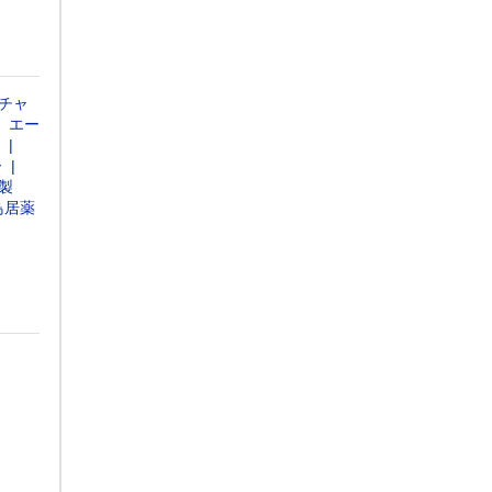
チャ
エー
ー
製
鳥居薬