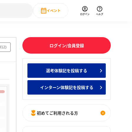
イベント
ログイン
ヘルプ
Event
の新卒就職人気企業ランキング
みんなのインターン人気企業ランキン
直近のイベント一覧
ログイン/会員登録
812
)
もっと見る
 IT・DX現場社員インタビュー
選考体験記を投稿する
の新卒就職人気企業ランキング
みんなのインターン人気企業ランキン
インターン体験記を投稿する
初めてご利用される方