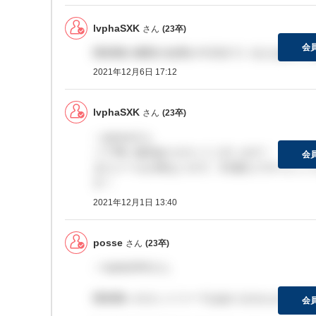
lvphaSXK
さん
(23卒)
会
開発職の書類の結果が今日出ている人は皆さん
2021年12月6日 17:12
lvphaSXK
さん
(23卒)
＞posseさん
ご丁寧に返信ありがとうございます！
会
まだメールが来ないので、ES落ちでサイレン
す！
2021年12月1日 13:40
posse
さん
(23卒)
＞lvphaSXKさん
開発職へのエントリーではありませんが、下記
会