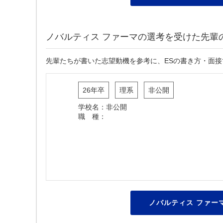
ノバルティス ファーマの選考を受けた先輩
先輩たちが書いた志望動機を参考に、ESの書き方・面
26年卒
理系
非公開
学校名：非公開
職 種：
ノバルティス ファー