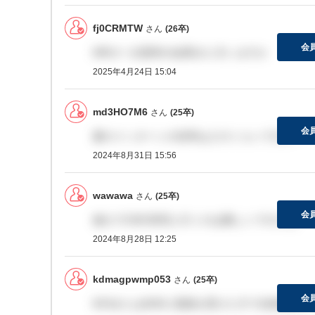
fj0CRMTW
さん
(26卒)
会
MRの一次選考の結果きた方いますか
2025年4月24日 15:04
md3HO7M6
さん
(25卒)
会
夏のインターンの倍率はどのくらいですか？
2024年8月31日 15:56
wawawa
さん
(25卒)
会
修士でCMC研究に行くのは難しいですかね
2024年8月28日 12:25
kdmagpwmp053
さん
(25卒)
会
8/19または8/20に面接を受けた方で合格連