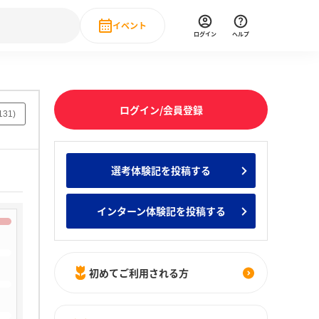
イベント
ログイン
ヘルプ
Event
の新卒就職人気企業ランキング
みんなのインターン人気企業ランキン
直近のイベント一覧
ログイン/会員登録
131
)
もっと見る
 IT・DX現場社員インタビュー
選考体験記を投稿する
の新卒就職人気企業ランキング
みんなのインターン人気企業ランキン
インターン体験記を投稿する
初めてご利用される方