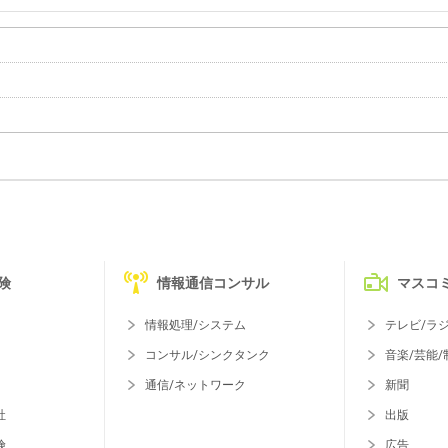
険
情報通信コンサル
マスコ
情報処理/システム
テレビ/ラ
コンサル/シンクタンク
音楽/芸能/
通信/ネットワーク
新聞
社
出版
険
広告