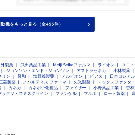
タサイエンスの手法を積極的に取り入れることで、
従来とは異なる角度から研究対象の価値を見出すよ
う努めてきました。このように、他の人があまり取
り組まない視点を自ら切り拓く姿勢は、貴社の開発
動機をもっと見る（全455件）
方針とも重なると感じています。
特に、医薬品とニュートラシューティカルズを両輪
で展開し、未病から治療まで一貫した価値提供を目
指す姿勢は、健康へのアプローチをより広く、柔軟
に捉えている点で非常に魅力的です。私はこれま
中外製薬
武田薬品工業
Meiji Seikaファルマ
ライオン
ユニ・
で、異なる分野の知見を掛け合わせて新しい視点を
ジョンソン・エンド・ジョンソン
アストラゼネカ
小林製薬
生み出すことを重視してきたため、こうした幅広い
キリン
興和
塩野義製薬
アルビオン
ピアス
日本ロレアル
視野を持つ企業でこそ、自分の強みを活かして新し
三菱製薬
ノバルティス ファーマ
久光製薬
マックスファクタ
い価値を創出できると考えています。
業
カネカ
カネボウ化粧品
ファイザー
小野薬品工業
杏林
グラクソ・スミスクライン
ファンケル
マルホ
ロート製薬