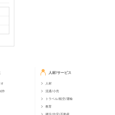
ミ
人材/サービス
ジオ
人材
制作
流通/小売
トラベル/航空/運輸
教育
建設/住宅/不動産