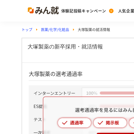
体験記投稿キャンペーン
人気企
トップ
医薬/化学/化粧品
大塚製薬の就活情報
Post
Ranking
PickUp
投稿する
ランキングを見る
注目の企業特集
大塚製薬の新卒採用・就活情報
Vote
大塚製薬の選考通過率
投票する
動画で知ろう！業界・