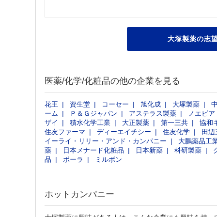
大塚製薬の志望
医薬/化学/化粧品の他の企業を見る
花王
資生堂
コーセー
旭化成
大塚製薬
ーム
Ｐ＆Ｇジャパン
アステラス製薬
ノエビア
ザイ
積水化学工業
大正製薬
第一三共
協和
住友ファーマ
ディーエイチシー
住友化学
田辺
イーライ・リリー・アンド・カンパニー
大鵬薬品工
薬
日本メナード化粧品
日本新薬
科研製薬
品
ポーラ
ミルボン
ホットカンパニー