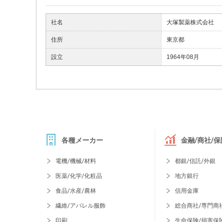
社名
大塚製薬株式会社
住所
東京都
設立
1964年08月
各種メーカー
金融/商社/保
電機/機械/材料
都銀/信託/外銀
医薬/化学/化粧品
地方銀行
食品/水産/農林
信用金庫
繊維/アパレル服飾
総合商社/専門商
印刷
生命保険/損害保