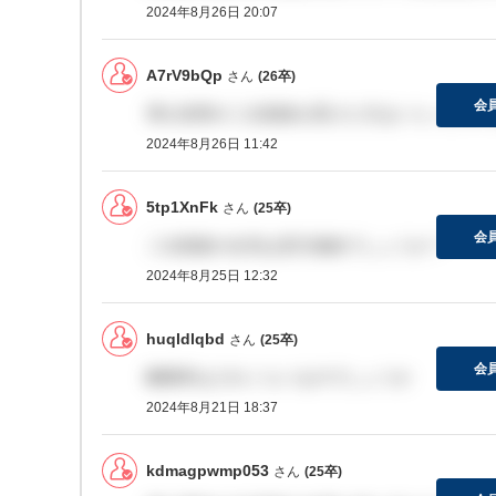
2024年8月26日 20:07
A7rV9bQp
さん
(26卒)
会
博士採用の二次面接を受けた方はいらっしゃい
2024年8月26日 11:42
5tp1XnFk
さん
(25卒)
会
二次面接の合否は翌日連絡でしょうか？
2024年8月25日 12:32
huqldlqbd
さん
(25卒)
会
離職率はどれくらいなのでしょうか
2024年8月21日 18:37
kdmagpwmp053
さん
(25卒)