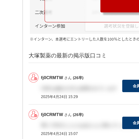
※インターン、本選考にエントリーした人数を100％としたとき
大塚製薬の最新の掲示版口コミ
fj0CRMTW
さん
(26卒)
会
CMCは修士の方も採用されています
2025年4月24日 15:29
fj0CRMTW
さん
(26卒)
会
周りでESだした人はほとんど落ちていました
2025年4月24日 15:07