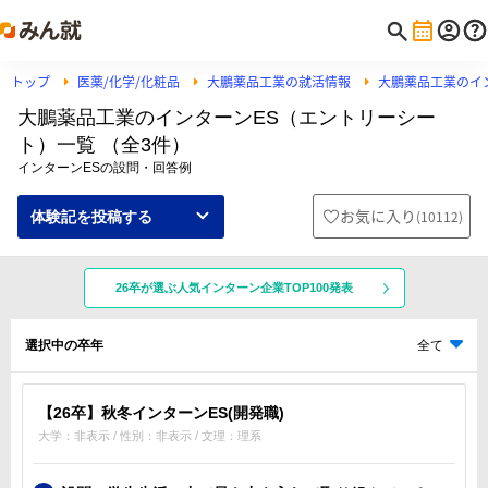
トップ
医薬/化学/化粧品
大鵬薬品工業の就活情報
大鵬薬品工業のイ
大鵬薬品工業のインターンES（エントリーシー
ト）一覧 （全3件）
インターンESの設問・回答例
お気に入り
(
10112
)
体験記を投稿する
26卒が選ぶ人気インターン企業TOP100発表
選択中の卒年
全て
【26卒】秋冬インターンES(開発職)
大学：非表示 / 性別：非表示 / 文理：理系